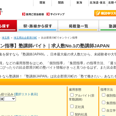
＞
埼玉県
＞
埼玉県比企郡滑川町
＞ 比企郡滑川町でオンライン指導
指導】塾講師バイト｜求人数No.1の塾講師JAPAN
集を探すなら『塾講師JAPAN』。日本最大級の求人数だから、未経験者や大
員」などの雇用形態をはじめ、「個別指導」「集団指導」の指導方法、「週１
にぴったりの比企郡滑川町の塾バイト情報がきっと見つかるはず。また比企
トなら塾講師！『塾講師JAPAN』は比企郡滑川町の「塾で働きたい」あなた
雇用形態
指導方法
ら絞り込み
[選択リスト表示]
アルバイト(非
個別指
常勤講師)
集団指
正社員
自立学
契約社員