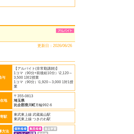
更新日：2026/06/26
【アルバイト(非常勤講師)】
1コマ（90分+前後給10分）\2,120～
給与
3,500 1対2授業
1コマ（90分）\1,920～3,000 1対1授
業
〒355-0813
在地
埼玉県
比企郡滑川町
月輪992-6
東武東上線 武蔵嵐山駅
寄駅
東武東上線 つきのわ駅
導方法
オンライン指導