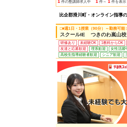
1
1
1
件の塾講師求人中
件～
件を表示
比企郡滑川町・オンライン指導
□■週1日・1授業（90分）～勤務可能
スクールIE つきのわ嵐山校
研修あり
未経験OK
1教科からOK
友達と応募歓迎
理系歓迎
女性活躍
高校生指導経験者歓迎
シニア歓迎