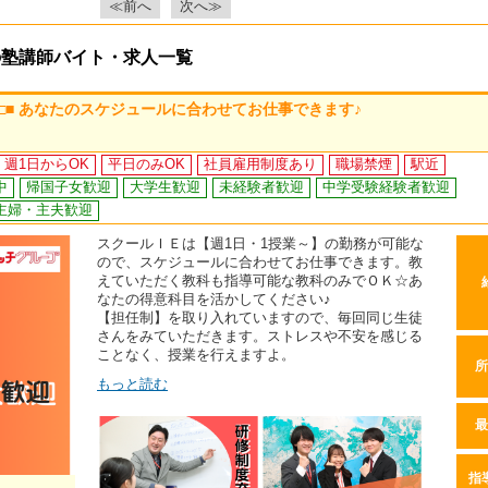
≪前へ
次へ≫
の塾講師バイト・求人一覧
 □■ あなたのスケジュールに合わせてお仕事できます♪
週1日からOK
平日のみOK
社員雇用制度あり
職場禁煙
駅近
中
帰国子女歓迎
大学生歓迎
未経験者歓迎
中学受験経験者歓迎
主婦・主夫歓迎
スクールＩＥは【週1日・1授業～】の勤務が可能な
ので、スケジュールに合わせてお仕事できます。教
えていただく教科も指導可能な教科のみでＯＫ☆あ
なたの得意科目を活かしてください♪
【担任制】を取り入れていますので、毎回同じ生徒
さんをみていただきます。ストレスや不安を感じる
ことなく、授業を行えますよ。
所
もっと読む
最
指