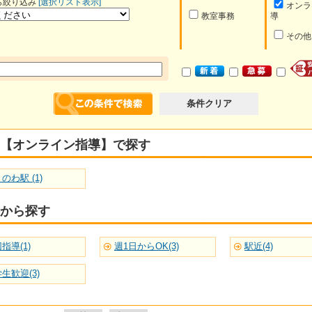
ら絞り込み
[選択リスト表示]
オンラ
教室事務
導
その他
条件クリア
【オンライン指導】で探す
のわ駅 (1)
から探す
指導(1)
週1日からOK(3)
駅近(4)
生歓迎(3)