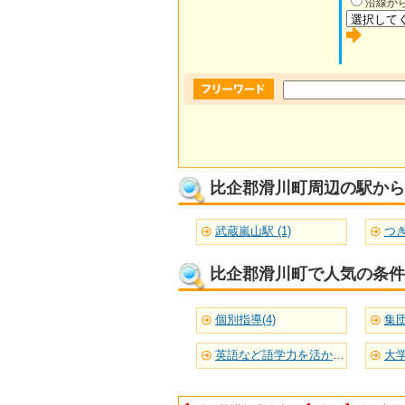
沿線か
比企郡滑川町周辺の駅から
武蔵嵐山駅 (1)
つき
比企郡滑川町で人気の条件
個別指導(4)
集団
英語など語学力を活かせる(2)
大学