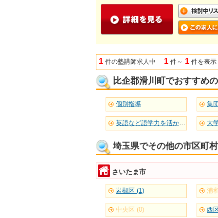
1
1
1
件の塾講師求人中
件～
件を表示
比企郡滑川町でおすすめの
個別指導
集
英語など語学力を活かせる
大
埼玉県でその他の市区町村
さいたま市
岩槻区 (1)
浦和
中央区 (0)
西区 