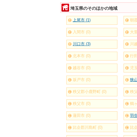
埼玉県のそのほかの地域
上尾市 (1)
朝霞
入間市 (0)
大里
川口市 (3)
川越
北本市 (0)
行田
越谷市 (0)
児玉
坂戸市 (0)
狭山
秩父郡小鹿野町 (0)
秩父
秩父市 (0)
鶴ヶ
蓮田市 (0)
羽生
比企郡川島町 (0)
比企