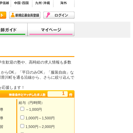
学生歓迎の塾や、高時給の求人情報も多数
からOK」「平日のみOK」「服装自由」な
郡滑川町を通る沿線から、さらに絞り込んで
を応援します！
1
給与（円/時間）
導
～1,000円
導
1,000円～1,500円
習
1,500円～2,000円