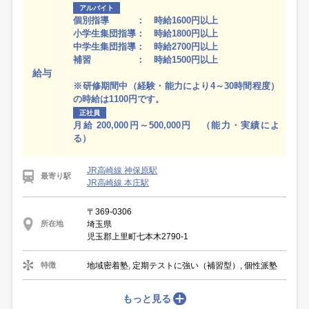
アルバイト
個別指導 ： 時給1600円以上
小学生集団指導： 時給1800円以上
中学生集団指導： 時給2700円以上
補習 ： 時給1500円以上
給与
※研修期間中（経験・能力により4～30時間程度）
の時給は1100円です。
正社員
月給 200,000円～500,000円 （能力・実績によ
る）
JR高崎線 神保原駅
最寄り駅
JR高崎線 本庄駅
〒369-0306
埼玉県
所在地
児玉郡上里町七本木2790-1
地域密着塾, 定期テストに強い（補習型）, 個性派塾
特徴
もっと見る