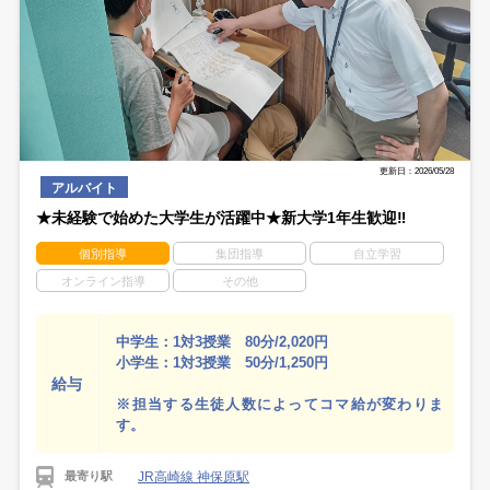
更新日：2026/05/28
アルバイト
★未経験で始めた大学生が活躍中★新大学1年生歓迎‼
個別指導
集団指導
自立学習
オンライン指導
その他
中学生：1対3授業 80分/2,020円
小学生：1対3授業 50分/1,250円
給与
※担当する生徒人数によってコマ給が変わりま
す。
JR高崎線 神保原駅
最寄り駅