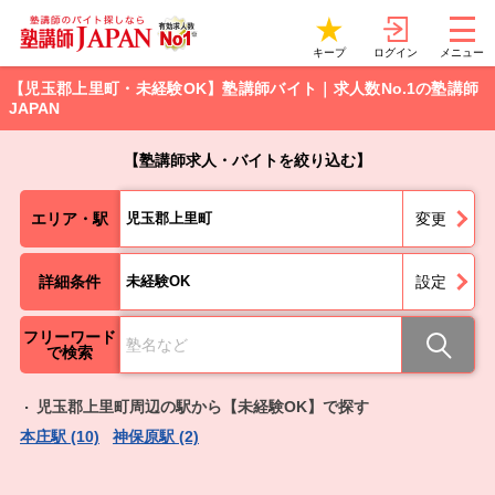
ログイン
キープ
メニュー
【児玉郡上里町・未経験OK】塾講師バイト｜求人数No.1の塾講師
JAPAN
【塾講師求人・バイトを絞り込む】
エリア・駅
児玉郡上里町
変更
詳細条件
未経験OK
設定
フリーワード
で検索
児玉郡上里町周辺の駅から【未経験OK】で探す
本庄駅 (10)
神保原駅 (2)