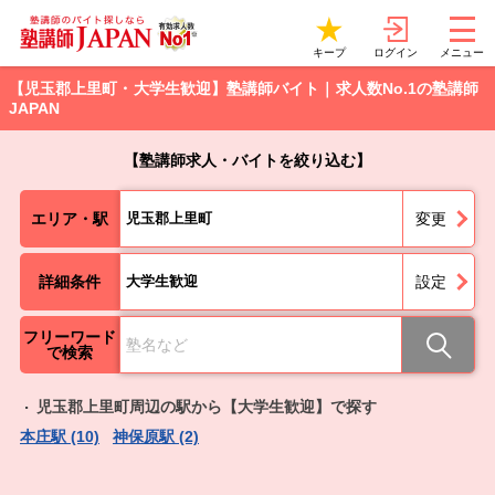
ログイン
キープ
メニュー
【児玉郡上里町・大学生歓迎】塾講師バイト｜求人数No.1の塾講師
JAPAN
【塾講師求人・バイトを絞り込む】
エリア・駅
児玉郡上里町
変更
詳細条件
大学生歓迎
設定
フリーワード
で検索
児玉郡上里町周辺の駅から【大学生歓迎】で探す
本庄駅 (10)
神保原駅 (2)