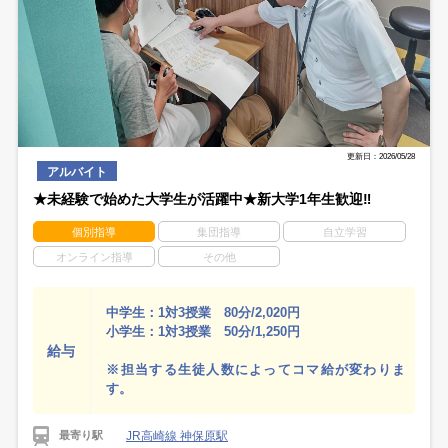
更新日：2026/05/28
アルバイト
★未経験で始めた大学生が活躍中★新大学1年生歓迎‼
個別指導
集団指導
自立学習
オンライン指導
その他
中学生：1対3授業 80分/2,020円
小学生：1対3授業 50分/1,250円
給与
※担当する生徒人数によってコマ給が変わりま
す。
JR高崎線 神保原駅
最寄り駅