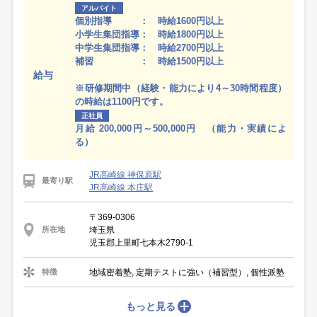
アルバイト
個別指導 ： 時給1600円以上
小学生集団指導： 時給1800円以上
中学生集団指導： 時給2700円以上
補習 ： 時給1500円以上
給与
※研修期間中（経験・能力により4～30時間程度）
の時給は1100円です。
正社員
月給 200,000円～500,000円 （能力・実績によ
る）
JR高崎線 神保原駅
最寄り駅
JR高崎線 本庄駅
〒369-0306
埼玉県
所在地
児玉郡上里町七本木2790-1
地域密着塾, 定期テストに強い（補習型）, 個性派塾
特徴
もっと見る