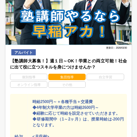
更新日：2026/03/30
アルバイト
【塾講師大募集！】週１日～OK！学業との両立可能！社会
に出て役に立つスキルを身につけませんか？
個別指導
集団指導
自立学習
オンライン指導
その他
時給2500円～＋各種手当＋交通費
◆4年制大学卒業の方は時給2600円～
◆経験に応じて時給を設定させていただきます。
◆研修期間中（1～2ヶ月）は、授業時給は-200円
となります。
給与
<月収例>