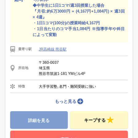
◆中学生に1日1コマ/週3回授業した場合
『月収:約6万3000円 = (4,167円+1,084円) × 週3回
× 4週』
・1日1コマ(100分)の授業時給4,167円
・1日当たりのコマ手当1,084円 ※指導学年や科目
によって変動
JR高崎線 熊谷駅
最寄り駅
〒360-0037
埼玉県
所在地
熊谷市筑波1-181 YMビル4F
大手学習塾, 名門・難関受験に強い
特徴
もっと見る
キープする
詳細を見る