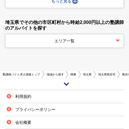
もっと見る
埼玉県でその他の市区町村から時給2,000円以上の塾講師
のアルバイトを探す
エリア一覧
塾講師バイト求人情報トップ
地域から探す
関東
埼玉県
埼玉県熊谷市
熊谷
熊谷市は埼玉県の北部に位置し、北部地区の代表都市です。夏には気温が高
利用規約
くなることで有名で、猛暑の本場とも呼ばれています。 交通の要衝として
も知名度が高く、国道17号、125号、140号、407号が通っているため自動
プライバシーポリシー
車での交通が発達しています。JR東日本では上越新幹線、高崎線があり、
新宿まで直通で行ける湘南新宿ラインが運行されているので、都心方面への
会社概要
アクセスも良好です。羽生市から秩父市にわたる秩父鉄道秩父本線も通って
います。市内を走るバスの多数が熊谷駅北口・南口ロータリーで発着するた