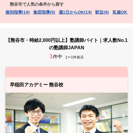
熊谷市で人気の条件から探す
個別指導(14)
集団指導(5)
週1日からOK(14)
駅近(8)
私服OK（
【熊谷市・時給2,000円以上】塾講師バイト｜求人数No.1
の塾講師JAPAN
1
件中
1〜1件表示
早稲田アカデミー 熊谷校