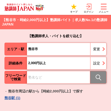
ログイン
キープ
メニュー
【熊谷市・時給2,000円以上】塾講師バイト｜求人数No.1の塾講師
JAPAN
【塾講師求人・バイトを絞り込む】
エリア・駅
熊谷市
変更
詳細条件
2,000円以上
設定
フリーワード
で検索
熊谷市周辺の駅から【時給2,000円以上】で探す
熊谷駅 (1)