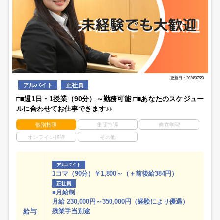
更新日：2026/07/20
アルバイト
正社員
□■週1日・1授業（90分）～勤務可能 □■あなたのスケジュー
ルに合わせてお仕事できます♪♪
個別指導
集団指導
自立学習
オンライン指導
その他
アルバイト
1コマ（90分）￥1,800～（＋前後給384円）
正社員
■月給制
月給 230,000円～350,000円（経験により優遇）
給与
残業手当別途