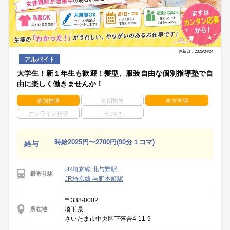
更新日：2026/04/24
アルバイト
大学生！新１年生も歓迎！髪型、服装自由な個別指導塾で自
由に楽しく働きませんか！
個別指導
集団指導
自立学習
オンライン指導
その他
時給2025円〜2700円(90分１コマ)
給与
JR埼京線 北与野駅
最寄り駅
JR埼京線 与野本町駅
〒338-0002
埼玉県
所在地
さいたま市中央区下落合4-11-9