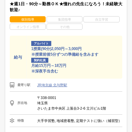
★週1日・90分～勤務ＯＫ★憧れの先生になろう！未経験大
歓迎♪
個別指導
集団指導
自立学習
オンライン指導
その他
アルバイト
1授業(90分)2,050円～3,000円
※授業前後5分ずつの準備給を含みます
給与
契約社員
月給15万円～18万円
※深夜手当含む
JR埼京線 北与野駅
最寄り駅
〒338-0001
埼玉県
所在地
さいたま市中央区 上落合3-2-6 立川ビル1階
大手学習塾, 地域密着塾, 定期テストに強い（補習型）
特徴