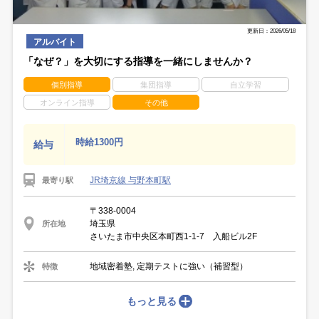
更新日：2026/05/18
アルバイト
「なぜ？」を大切にする指導を一緒にしませんか？
個別指導
集団指導
自立学習
オンライン指導
その他
時給1300円
給与
JR埼京線 与野本町駅
最寄り駅
〒338-0004
埼玉県
所在地
さいたま市中央区本町西1-1-7 入船ビル2F
地域密着塾, 定期テストに強い（補習型）
特徴
もっと見る