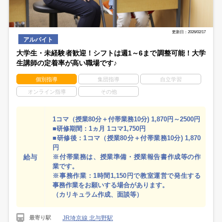
更新日：2026/02/17
アルバイト
大学生・未経験者歓迎！シフトは週1～6まで調整可能！大学
生講師の定着率が高い職場です♪
個別指導
集団指導
自立学習
オンライン指導
その他
1コマ（授業80分＋付帯業務10分) 1,870円～2500円
■研修期間：1ヵ月 1コマ1,750円
■研修後：1コマ（授業80分＋付帯業務10分) 1,870
円
給与
※付帯業務は、授業準備・授業報告書作成等の作
業です。
※事務作業：1時間1,150円で教室運営で発生する
事務作業をお願いする場合があります。
（カリキュラム作成、面談等）
JR埼京線 北与野駅
最寄り駅