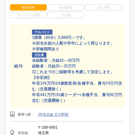
個別指導
集団指導
自立学習
オンライン指導
その他
アルバイト
1授業（80分）2,000円～です。
※担当生徒の人数や学年によって異なります。
※研修期間あり
正社員
未経験者：月給22～30万円
給与
経験者：月給25～35万円
◎これまでのご経験等を考慮して決定します。
【年収例】
年収376万円/24歳教室長/各種手当、賞与74万円含
む（交通費除く）
年収441万円/35歳リーダー/各種手当、賞与92万円
含む（交通費除く）
JR埼京線 北与野駅
最寄り駅
〒338-0001
埼玉県
所在地