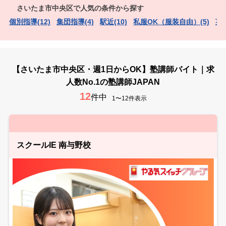
さいたま市中央区で人気の条件から探す
個別指導(12)
集団指導(4)
駅近(10)
私服OK（服装自由）(5)
英
【さいたま市中央区・週1日からOK】塾講師バイト｜求
人数No.1の塾講師JAPAN
12
件中
1〜12件表示
スクールIE 南与野校