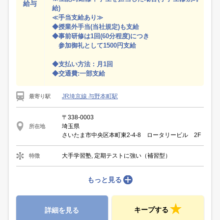
給与
給)
≪手当支給あり≫
◆授業外手当(当社規定)も支給
◆事前研修は1回(60分程度)につき
参加御礼として1500円支給
◆支払い方法：月1回
◆交通費:一部支給
JR埼京線 与野本町駅
最寄り駅
〒338-0003
埼玉県
所在地
さいたま市中央区本町東2-4-8 ロータリービル 2F
大手学習塾, 定期テストに強い（補習型）
特徴
もっと見る
キープする
詳細を見る