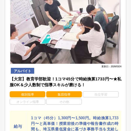
更新日：2026/03/24
アルバイト
【大宮】教育学部歓迎！1コマ45分で時給換算1733円〜★私
服OK＆少人数制で指導スキルが磨ける！
個別指導
集団指導
自立学習
オンライン指導
その他
1コマ（45分）1,300円〜1,500円。時給換算1,733
円〜と高単価！授業前後の準備や報告書作成の時
給与
間も、埼玉県最低賃金に基づき事務手当を支給し