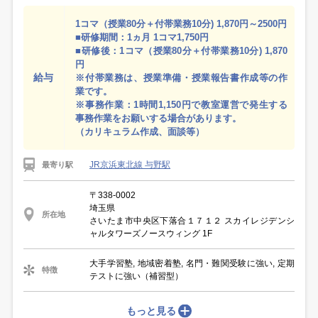
1コマ（授業80分＋付帯業務10分) 1,870円～2500円
■研修期間：1ヵ月 1コマ1,750円
■研修後：1コマ（授業80分＋付帯業務10分) 1,870
円
給与
※付帯業務は、授業準備・授業報告書作成等の作
業です。
※事務作業：1時間1,150円で教室運営で発生する
事務作業をお願いする場合があります。
（カリキュラム作成、面談等）
JR京浜東北線 与野駅
最寄り駅
〒338-0002
埼玉県
所在地
さいたま市中央区下落合１７１２ スカイレジデンシ
ャルタワーズノースウィング 1F
大手学習塾, 地域密着塾, 名門・難関受験に強い, 定期
特徴
テストに強い（補習型）
もっと見る