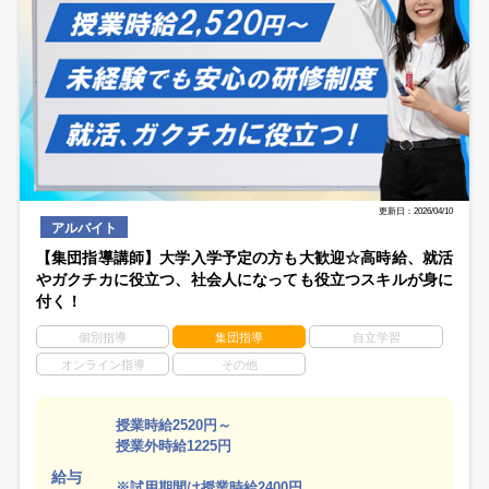
更新日：2026/04/10
アルバイト
【集団指導講師】大学入学予定の方も大歓迎☆高時給、就活
やガクチカに役立つ、社会人になっても役立つスキルが身に
付く！
個別指導
集団指導
自立学習
オンライン指導
その他
授業時給2520円～
授業外時給1225円
給与
※試用期間は授業時給2400円