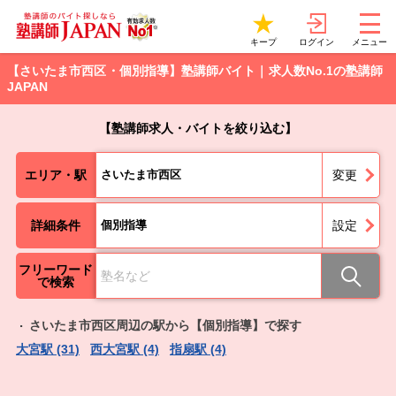
ログイン
キープ
メニュー
【さいたま市西区・個別指導】塾講師バイト｜求人数No.1の塾講師
JAPAN
【塾講師求人・バイトを絞り込む】
エリア・駅
さいたま市西区
変更
詳細条件
個別指導
設定
フリーワード
で検索
さいたま市西区周辺の駅から【個別指導】で探す
大宮駅 (31)
西大宮駅 (4)
指扇駅 (4)