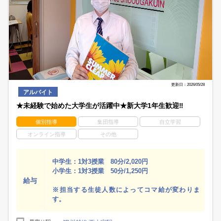
更新日：2026/05/28
アルバイト
★未経験で始めた大学生が活躍中★新大学1年生歓迎‼
個別指導
集団指導
自立学習
オンライン指導
その他
中学生：1対3授業 80分/2,020円
小学生：1対3授業 50分/1,250円
給与
※担当する生徒人数によってコマ給が変わりま
す。