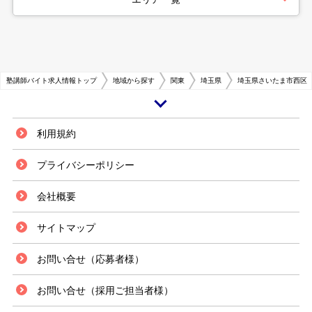
塾講師バイト求人情報トップ
地域から探す
関東
埼玉県
埼玉県さいたま市西区
政令指定都市で埼玉県の県庁所在地であるさいたま市は、都心まで20キロ
利用規約
から30キロの距離にありベッドタウンとして人口が急増している街です。
国や県の行政機関が多くあり、関東地方の北部エリアの主要都市として注目
プライバシーポリシー
されています。市内には、埼玉スタジアムやさいたまスーパーアリーナなど
の人気スポットが数多くあり、スポーツが好きな方にはお勧めのエリアで
会社概要
す。 また、交通の利便性が非常に良いエリアで、特に浦和駅は、県や市の
行政機関が集まる市の中心駅です。駅周辺は大規模な商業施設やマスメディ
アが集積をしており、オフの日を満喫したい方にはお勧めです。 さいたま
サイトマップ
市には市内に本社を置く大手進学塾も多数あり、塾講師のアルバイトの求人
数も県内の他のエリアと比較して多い傾向にあります。たくさんの大学があ
お問い合せ（応募者様）
り学生数も多いエリアなので、好条件の求人は早めに押さえておいた方が良
いでしょう。さいたま市について さいたま市の紹介 埼玉県の東寄りに位置
するさいたま市は、10の行政区を有する政令指定都市です。さいたま市浦
お問い合せ（採用ご担当者様）
和区に埼玉県庁が置かれています。上尾市、川越市、春日部市など、県内の