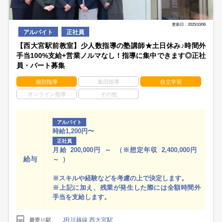
更新日：2025/10/06
アルバイト
正社員
【西大宮駅前教室】少人数指導の塾講師★土日休み♪時間外
手当100%支給+営業ノルマなし！指導に集中できます◎正社
員・パート募集
個別指導
集団指導
自立学習
オンライン指導
その他
アルバイト
時給1,200円〜
正社員
月給 200,000円 ～ （※想定年収 2,400,000円
給与
～ ）
※スキルや経験などを考慮の上で決定します。
※上記に加え、残業が発生した際には全額時間外
手当を支給します。
JR川越線 西大宮駅
最寄り駅