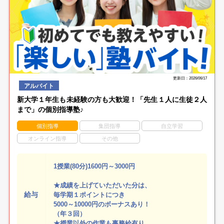
更新日：2026/06/17
アルバイト
新大学１年生も未経験の方も大歓迎！「先生１人に生徒２人
まで」の個別指導塾♪
個別指導
集団指導
自立学習
オンライン指導
その他
1授業(80分)1600円～3000円
★成績を上げていただいた分は、
給与
毎学期１ポイントにつき
5000～10000円のボーナスあり！
（年３回）
★授業以外の作業も事務給有り。