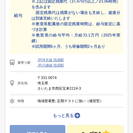
※上記は固定残業代（37,475円以上／23.06時間）
を含みます
固定残業代は残業がない場合も支給し、超過分
給与
は別途支給いたします
※教室長配属後の固定残業時間は、給与規定に基
づき計算
※教室長の給与平均：月給33.1万円（2025年実
績）
※試用期間6ヶ月、うち研修期間2ヶ月あり
JR埼京線 指扇駅
最寄り駅
JR川越線 指扇駅
〒331-0074
埼玉県
所在地
さいたま市西区宝来2224-3
地域密着塾, 定期テストに強い（補習型）
特徴
もっと見る