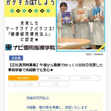
更新日：2026/06/05
正社員
【正社員同時募集】午後から勤務でゆっくり出社◎充実した
事前研修で未経験でも安心★
個別指導
集団指導
自立学習
オンライン指導
その他
月給25万円以上
※経験・能力等を考慮し、決定いたします