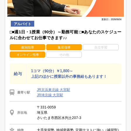
更新日：2026/06/04
アルバイト
□■週1日・1授業（90分）～勤務可能 □■あなたのスケジュー
ルに合わせてお仕事できます♪♪
個別指導
集団指導
自立学習
オンライン指導
その他
1コマ（90分）￥1,800～
給与
上記のほかに授業以外の事務給もあります！
JR京浜東北線 大宮駅
最寄り駅
JR埼京線 大宮駅
〒331-0059
埼玉県
所在地
さいたま市西区水判土207-3
大手学習塾, 地域密着塾, 定期テストに強い（補習型）
特徴