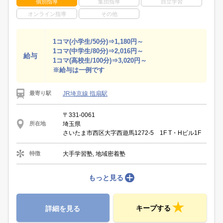
個別指導
集団指導
自立学習
オンライン指導
その他
1コマ(小学生/50分)⇒1,180円～
1コマ(中学生/80分)⇒2,016円～
給与
1コマ(高校生/100分)⇒3,020円～
※給与は一例です
JR埼京線 指扇駅
最寄り駅
〒331-0061
埼玉県
所在地
さいたま市西区大字西遊馬1272-5 1F T・Hビル1F
大手学習塾, 地域密着塾
特徴
もっと見る
キープする
詳細を見る