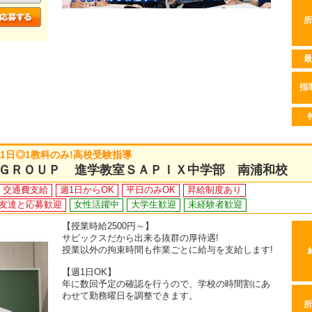
所
最
指
週1日◎1教科のみ!高校受験指導
ＧＲＯＵＰ 進学教室ＳＡＰＩＸ中学部 南浦和校
交通費支給
週1日からOK
平日のみOK
昇給制度あり
友達と応募歓迎
女性活躍中
大学生歓迎
未経験者歓迎
【授業時給2500円～】
サピックスだから出来る抜群の厚待遇!
授業以外の拘束時間も作業ごとに給与を支給します!
【週1日OK】
年に数回予定の確認を行うので、学校の時間割にあ
わせて勤務曜日を調整できます。
所