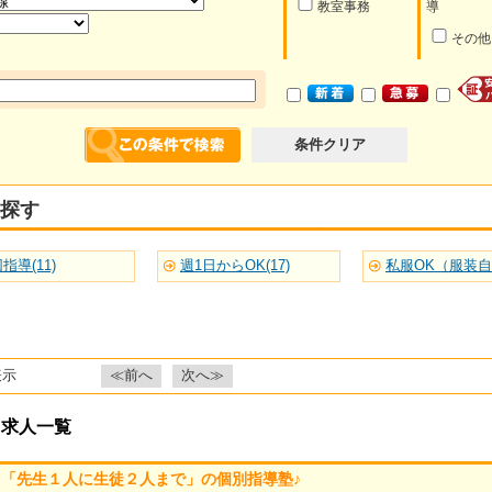
教室事務
導
その他
条件クリア
探す
指導(11)
週1日からOK(17)
私服OK（服装自由
表示
≪前へ
次へ≫
・求人一覧
「先生１人に生徒２人まで」の個別指導塾♪