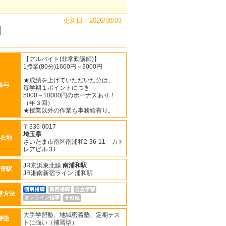
更新日：2026/08/03
【アルバイト(非常勤講師)】
1授業(80分)1600円～3000円
★成績を上げていただいた分は、
給与
毎学期１ポイントにつき
5000～10000円のボーナスあり！
（年３回）
★授業以外の作業も事務給有り。
〒336-0017
埼玉県
在地
さいたま市南区南浦和2-36-11 カト
レアビル３F
JR京浜東北線
南浦和駅
寄駅
JR湘南新宿ライン 浦和駅
導方法
オンライン指導
大手学習塾、地域密着塾、定期テス
特徴
トに強い（補習型）