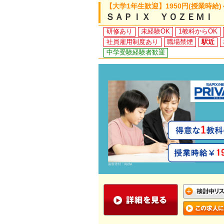
【大学1年生歓迎】1950円(授業時給)
ＳＡＰＩＸ ＹＯＺＥＭＩ 
研修あり
未経験OK
1教科からOK
社員雇用制度あり
職場禁煙
駅近
中学受験経験者歓迎