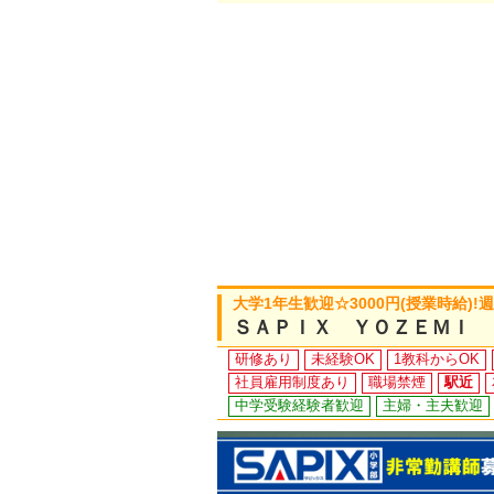
大学1年生歓迎☆3000円(授業時給)!
ＳＡＰＩＸ ＹＯＺＥＭＩ 
研修あり
未経験OK
1教科からOK
社員雇用制度あり
職場禁煙
駅近
中学受験経験者歓迎
主婦・主夫歓迎