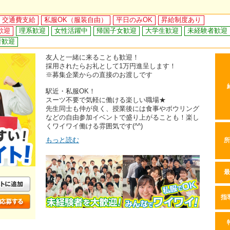
交通費支給
私服OK（服装自由）
平日のみOK
昇給制度あり
歓迎
理系歓迎
女性活躍中
帰国子女歓迎
大学生歓迎
未経験者歓迎
者歓迎
友人と一緒に来ることも歓迎！
採用されたらお礼として1万円進呈します！
※募集企業からの直接のお渡しです
駅近・私服OK！
スーツ不要で気軽に働ける楽しい職場★
先生同士も仲が良く、授業後には食事やボウリング
などの自由参加イベントで盛り上がることも！楽し
くワイワイ働ける雰囲気です(^^)
もっと読む
所
最
指