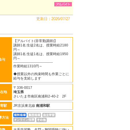
更新日：2026/07/27
【アルバイト(非常勤講師)】
講師1名:生徒2名は、授業時給2180
円～
講師1名:生徒1名は、授業時給1950
円～
給与
----------------------------------
作業時給1310円～
◆授業以外の拘束時間も作業ごとに
給与を支給します
〒336-0017
在地
埼玉県
さいたま市南区南浦和2-40-2 2F
寄駅
JR京浜東北線
南浦和駅
導方法
オンライン指導
特徴
大手学習塾、名門・難関受験に強い