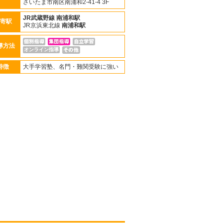
さいたま市南区南浦和2-41-4 3F
JR武蔵野線
南浦和駅
寄駅
JR京浜東北線
南浦和駅
導方法
オンライン指導
特徴
大手学習塾、名門・難関受験に強い