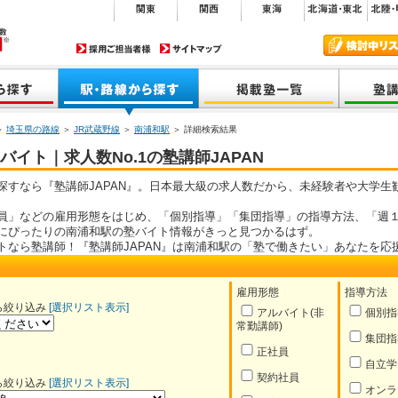
＞
埼玉県の路線
＞
JR武蔵野線
＞
南浦和駅
＞ 詳細検索結果
イト｜求人数No.1の塾講師JAPAN
探すなら『塾講師JAPAN』。日本最大級の求人数だから、未経験者や大学生
員」などの雇用形態をはじめ、「個別指導」「集団指導」の指導方法、「週１
にぴったりの南浦和駅の塾バイト情報がきっと見つかるはず。
トなら塾講師！『塾講師JAPAN』は南浦和駅の「塾で働きたい」あなたを応
雇用形態
指導方法
ら絞り込み
[選択リスト表示]
アルバイト(非
個別指
常勤講師)
集団指
正社員
自立学
契約社員
ら絞り込み
[選択リスト表示]
オンラ