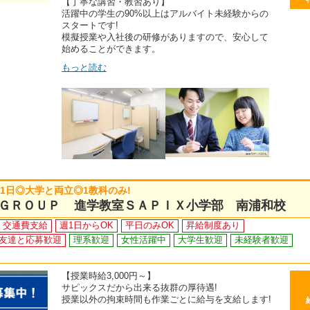
【丁寧な講習・教習あり】
活躍中の学生の90%以上はアルバイト未経験からの
スタートです!
模擬授業や入社後の研修がありますので、安心して
始めることができます。
もっと読む
週1日◎大学と両立◎1教科のみ!
ＧＲＯＵＰ 進学教室ＳＡＰＩＸ小学部 南浦和校
交通費支給
週1日からOK
平日のみOK
昇給制度あり
友達と応募歓迎
理系歓迎
女性活躍中
大学生歓迎
未経験者歓迎
【授業時給3,000円～】
サピックスだから出来る抜群の厚待遇!
授業以外の拘束時間も作業ごとに給与を支給します!