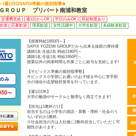
～!週1日◎SAPIX準拠の個別指導★
ＧＲＯＵＰ プリバート南浦和教室
交通費支給
週1日からOK
平日のみOK
昇給制度あり
友達と応募歓迎
理系歓迎
女性活躍中
大学生歓迎
未経験者歓迎
【授業時給1950円～】
SAPIX YOZEMI GROUPだから出来る抜群の厚待遇
講師1名:生徒2名 時給2180円～
講師1名:生徒1名 時給1950円～
授業以外の拘束時間も作業ごとに給与を支給します!
【サピックス準拠の個別指導塾】
サピックス小学部にお通いのお子様を中心に苦手部
分の強化や志望校対策等を行っています。
【週1日OK】
大学の勉強やサークルと無理なく両立できます!
所
【担当は1教科だけ】
最
担当するのは小学生の国語・算数・理科・社会のう
ちいずれか1教科。
※社会担当の方は入社後に2教科担当していただく可
指
能性があります。