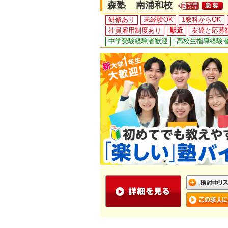
森塾 南浦和校
研修あり
未経験OK
1教科からOK
社員雇用制度あり
駅近
友達と応募
中学受験経験者歓迎
高校生指導経験