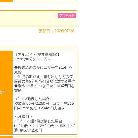
更新日：2026/07/28
【アルバイト(非常勤講師)】
1コマ(90分)2,250円～
◆授業給のほかにコマ手当215円を
支給
※生徒の出迎え・送り出しなど授業
前後の各5分相当の業務に対する手当
◆別途1出勤につき日次手当425円を
支給
給与
＜1コマ勤務した場合＞
授業給(90分)2,250円＋コマ手当215
円=1コマあたり2,465円支給★
＜月収例＞
1日2コマ/週3回授業した場合
(2,465円 × 2コマ+425円) × 週3回 × 4
週=約6万4260円