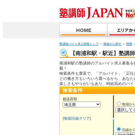
塾講師バイト求人情報トップ
＞
路線から探す
＞
関東
【南浦和駅・駅近】塾講師バ
南浦和駅の塾講師のアルバイト求人募集を
載！
検索条件も豊富で、「アルバイト」「正社
どの働き方もいろいろ選べるから、あなた
楽しさもやりがいもあり、時給高めのバイ
都道府県
地域か
[地域/沿線クリア]
沿線か