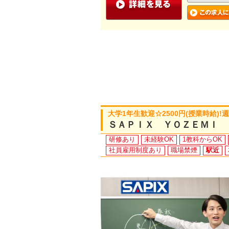
大学1年生歓迎☆2500円(授業時給)!
ＳＡＰＩＸ ＹＯＺＥＭＩ 
研修あり
未経験OK
1教科からOK
社員雇用制度あり
職場禁煙
駅近