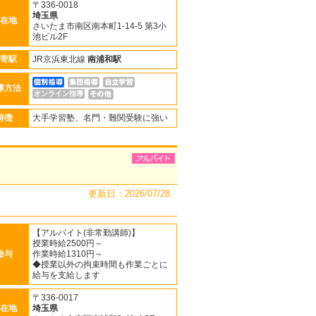
〒336-0018
埼玉県
在地
さいたま市南区南本町1-14-5 第3小
池ビル2F
寄駅
JR京浜東北線
南浦和駅
導方法
オンライン指導
特徴
大手学習塾、名門・難関受験に強い
更新日：2026/07/28
【アルバイト(非常勤講師)】
授業時給2500円～
給与
作業時給1310円～
◆授業以外の拘束時間も作業ごとに
給与を支給します
〒336-0017
在地
埼玉県