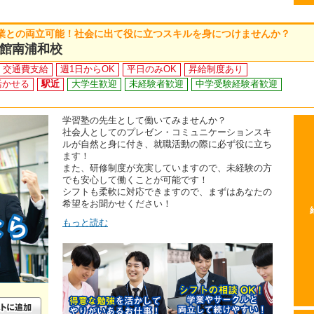
業との両立可能！社会に出て役に立つスキルを身につけませんか？
館南浦和校
交通費支給
週1日からOK
平日のみOK
昇給制度あり
活かせる
駅近
大学生歓迎
未経験者歓迎
中学受験経験者歓迎
学習塾の先生として働いてみませんか？
社会人としてのプレゼン・コミュニケーションスキ
ルが自然と身に付き、就職活動の際に必ず役に立ち
ます！
また、研修制度が充実していますので、未経験の方
でも安心して働くことが可能です！
シフトも柔軟に対応できますので、まずはあなたの
希望をお聞かせください！
もっと読む