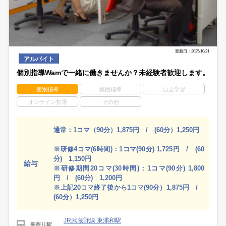
更新日：2025/10/21
アルバイト
個別指導Wamで一緒に働きませんか？未経験者歓迎します。
個別指導
集団指導
自立学習
オンライン指導
その他
通常：1コマ（90分）1,875円 / (60分）1,250円
※研修4コマ(6時間)：1コマ(90分) 1,725円 / (60
分) 1,150円
給与
※研修期間20コマ(30時間)：1コマ(90分) 1,800
円 / (60分) 1,200円
※上記20コマ終了後から1コマ(90分）1,875円 /
(60分）1,250円
JR武蔵野線 東浦和駅
最寄り駅