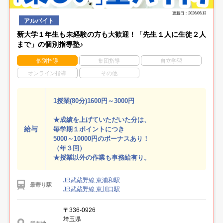
更新日：2026/06/13
アルバイト
新大学１年生も未経験の方も大歓迎！「先生１人に生徒２人
まで」の個別指導塾♪
個別指導
集団指導
自立学習
オンライン指導
その他
1授業(80分)1600円～3000円
★成績を上げていただいた分は、
給与
毎学期１ポイントにつき
5000～10000円のボーナスあり！
（年３回）
★授業以外の作業も事務給有り。
JR武蔵野線 東浦和駅
最寄り駅
JR武蔵野線 東川口駅
〒336-0926
埼玉県