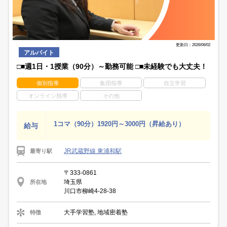
更新日：2026/06/02
アルバイト
□■週1日・1授業（90分）～勤務可能 □■未経験でも大丈夫！
個別指導
集団指導
自立学習
オンライン指導
その他
1コマ（90分）1920円～3000円（昇給あり）
給与
JR武蔵野線 東浦和駅
最寄り駅
〒333-0861
埼玉県
所在地
川口市柳崎4-28-38
大手学習塾, 地域密着塾
特徴