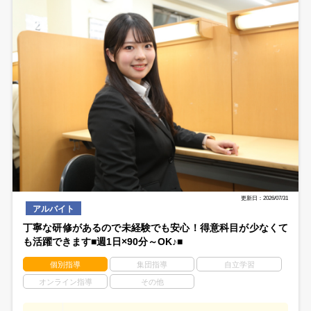
更新日：2026/07/31
アルバイト
丁寧な研修があるので未経験でも安心！得意科目が少なくて
も活躍できます■週1日×90分～OK♪■
個別指導
集団指導
自立学習
オンライン指導
その他