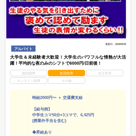
更新日：2026/05/26
アルバイト
大学生＆未経験者大歓迎！大学生のパワフルな情熱が大活
躍！平均的な夜のみのシフトで6000円/日前後！
個別指導
集団指導
自立学習
オンライン指導
その他
時給2000円〜 ＋ 交通費支給
【給与例】
中学生コマ50分×3コマで、6,425円
(授業外手当を含む)
◆昇給あり