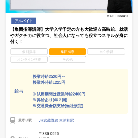
更新日：2026/04/10
アルバイト
【集団指導講師】大学入学予定の方も大歓迎☆高時給、就活
やガクチカに役立つ、社会人になっても役立つスキルが身に
付く！
個別指導
集団指導
自立学習
オンライン指導
その他
授業時給2520円～
授業外時給1225円
給与
※試用期間は授業時給2400円
※昇給あり(年２回)
※交通費全額支給(当社規定)
JR武蔵野線 東浦和駅
最寄り駅
〒336-0926