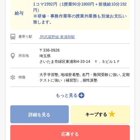
1コマ1992円（1授業90分1800円＋前後給10分192
円）
給与
※研修・事務作業等の授業外業務も別途お支払い
致します。
JR武蔵野線 東浦和駅
最寄り駅
〒336-0926
埼玉県
所在地
さいたま市緑区東浦和4-33-14 Ｙ．Ｓビル１Ｆ
大手学習塾, 地域密着塾, 名門・難関受験に強い, 定期
特徴
テストに強い（補習型）, 個性派塾
もっと見る
キープする
詳細を見る
応募する