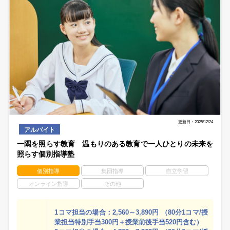
更新日：2025/12/24
アルバイト
一隅を照らす教育 温もりのある教育で一人ひとりの未来を
照らす個別指導塾
個別指導
集団指導
自立学習
オンライン指導
その他
1コマ担当の場合：2,560～3,890円 （80分1コマ/授
業担当特別手当300円＋授業前後手当520円含む）