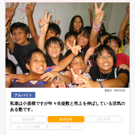
更新日：2017/11/13
アルバイト
私達は小規模ですが年々生徒数と売上を伸ばしている活気の
ある塾です。
個別指導
集団指導
自立学習
オンライン指導
その他