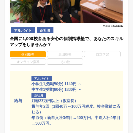
更新日：2025/11/12
アルバイト
正社員
全国に1,000校舎ある安心の個別指導塾で、あなたのスキル
アップをしませんか？
個別指導
集団指導
自立学習
オンライン指導
その他
アルバイト
小学生1授業(50分) 1140円 ～
中学生1授業(80分) 1830円 ～
正社員
給与
月額23万円以上（教室長）
賞与年2回（1回40万～100万円程度。校舎業績に応
じる）
年収例：新卒入社3年目→400万円。中途入社4年目
→500万円。