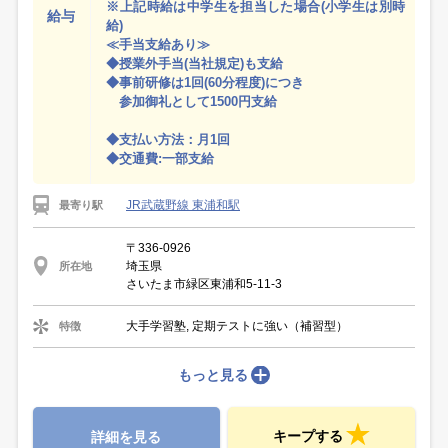
※上記時給は中学生を担当した場合(小学生は別時
給与
給)
≪手当支給あり≫
◆授業外手当(当社規定)も支給
◆事前研修は1回(60分程度)につき
参加御礼として1500円支給
◆支払い方法：月1回
◆交通費:一部支給
JR武蔵野線 東浦和駅
最寄り駅
〒336-0926
埼玉県
所在地
さいたま市緑区東浦和5-11-3
大手学習塾, 定期テストに強い（補習型）
特徴
もっと見る
キープする
詳細を見る