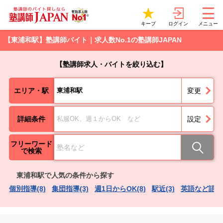
ログイン
キープ
メニュー
【東浦和駅】塾講師バイト｜求人数No.1の塾講師JAPAN
【塾講師求人・バイトを絞り込む】
エリア・駅
東浦和駅
変更
詳細条件
私服OK、週１からOK など
設定
フリーワード
で検索
東浦和駅で人気の条件から探す
個別指導(8)
集団指導(3)
週1日からOK(8)
駅近(3)
英語など語学