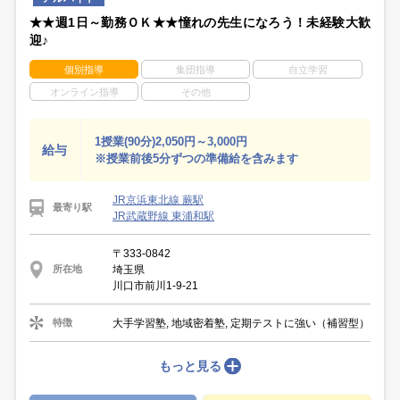
★★週1日～勤務ＯＫ★★憧れの先生になろう！未経験大歓
迎♪
個別指導
集団指導
自立学習
オンライン指導
その他
1授業(90分)2,050円～3,000円
給与
※授業前後5分ずつの準備給を含みます
JR京浜東北線 蕨駅
最寄り駅
JR武蔵野線 東浦和駅
〒333-0842
埼玉県
所在地
川口市前川1-9-21
大手学習塾, 地域密着塾, 定期テストに強い（補習型）
特徴
もっと見る