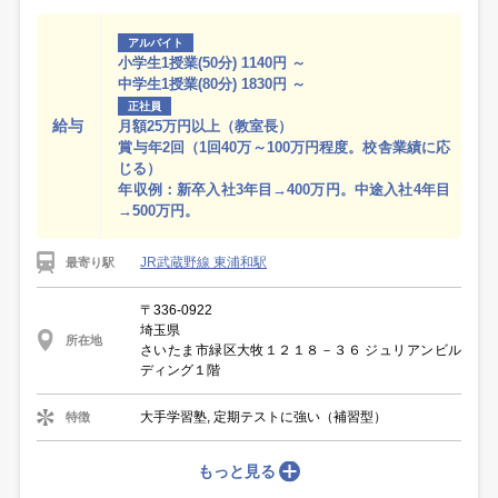
アルバイト
小学生1授業(50分) 1140円 ～
中学生1授業(80分) 1830円 ～
正社員
給与
月額25万円以上（教室長）
賞与年2回（1回40万～100万円程度。校舎業績に応
じる）
年収例：新卒入社3年目→400万円。中途入社4年目
→500万円。
JR武蔵野線 東浦和駅
最寄り駅
〒336-0922
埼玉県
所在地
さいたま市緑区大牧１２１８－３６ ジュリアンビル
ディング１階
大手学習塾, 定期テストに強い（補習型）
特徴
もっと見る