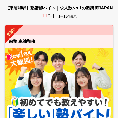
【東浦和駅】塾講師バイト｜求人数No.1の塾講師JAPAN
11
件中
1〜11件表示
森塾 東浦和校