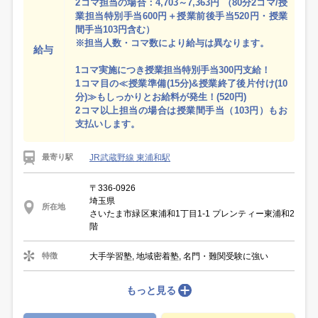
2コマ担当の場合：4,703～7,363円 （80分2コマ/授
業担当特別手当600円＋授業前後手当520円・授業
間手当103円含む）
※担当人数・コマ数により給与は異なります。
給与
1コマ実施につき授業担当特別手当300円支給！
1コマ目の≪授業準備(15分)&授業終了後片付け(10
分)≫もしっかりとお給料が発生！(520円)
2コマ以上担当の場合は授業間手当（103円）もお
支払いします。
JR武蔵野線 東浦和駅
最寄り駅
〒336-0926
埼玉県
所在地
さいたま市緑区東浦和1丁目1-1 プレンティー東浦和2
階
大手学習塾, 地域密着塾, 名門・難関受験に強い
特徴
もっと見る