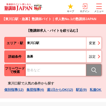
ログイン
キープ
メニュー
【東川口駅・急募】塾講師バイト｜求人数No.1の塾講師JAPAN
【塾講師求人・バイトを絞り込む】
エリア・駅
東川口駅
変更
詳細条件
急募
設定
フリーワード
で検索
東川口駅で人気の条件から探す
個別指導(12)
集団指導(4)
週1日からOK(12)
駅近(9)
私服OK（