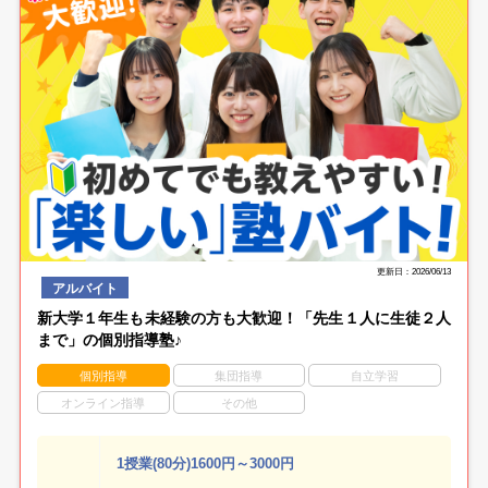
更新日：2026/06/13
アルバイト
新大学１年生も未経験の方も大歓迎！「先生１人に生徒２人
まで」の個別指導塾♪
個別指導
集団指導
自立学習
オンライン指導
その他
1授業(80分)1600円～3000円