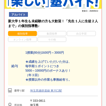
更新日：2026/06/13
アルバイト
新大学１年生も未経験の方も大歓迎！「先生１人に生徒２人
まで」の個別指導塾♪
個別指導
集団指導
自立学習
オンライン指導
その他
1授業(80分)1600円～3000円
★成績を上げていただいた分は、
給与
毎学期１ポイントにつき
5000～10000円のボーナスあり！
（年３回）
★授業以外の作業も事務給有り。
埼玉高速鉄道線 東川口駅
最寄り駅
〒333-0811
埼玉県
所在地