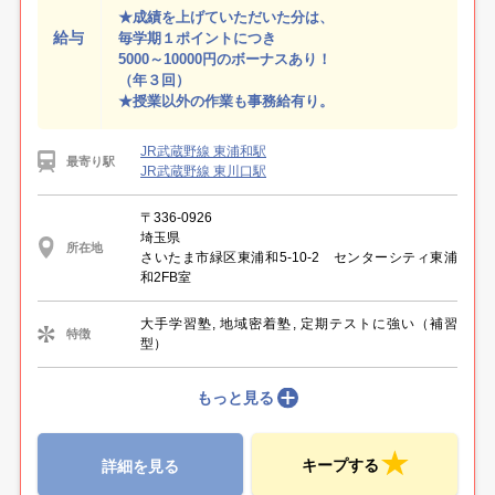
★成績を上げていただいた分は、
給与
毎学期１ポイントにつき
5000～10000円のボーナスあり！
（年３回）
★授業以外の作業も事務給有り。
JR武蔵野線 東浦和駅
最寄り駅
JR武蔵野線 東川口駅
〒336-0926
埼玉県
所在地
さいたま市緑区東浦和5-10-2 センターシティ東浦
和2FB室
大手学習塾, 地域密着塾, 定期テストに強い（補習
特徴
型）
もっと見る
キープする
詳細を見る