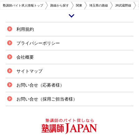
塾講師バイト求人情報トップ
路線から探す
関東
埼玉県の路線
JR武蔵野線
東川口駅は、埼玉県川口市にあるJR東日本・埼玉高速鉄道の駅です。JRの
利用規約
武蔵野線と埼玉高速鉄道の2つの路線が乗り入れており、移動には便利な地
域です。東川口駅周辺は住宅地が密集しているため子供の数が多いです。小
プライバシーポリシー
学校や中学校もたくさんあるため、学校で受けた授業の復習をするための、
地域密着型学習塾などがいくつか点在しています。塾の数が多いことによる
会社概要
塾間の競争により、好条件でのアルバイトを行える可能性があります。 大
手企業の集団学習塾とはひと味違った、地域の方と密接に関わることのでき
る環境であり、地元に住んでいる人であればとても働きやすい環境であると
サイトマップ
いえます。塾講師のアルバイト求人数は多い地域でもあるので、塾講師に応
募をすると採用される可能性が高いでしょう。
お問い合せ（応募者様）
お問い合せ（採用ご担当者様）