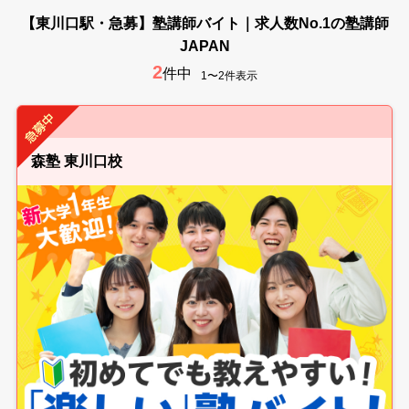
【東川口駅・急募】塾講師バイト｜求人数No.1の塾講師
JAPAN
2
件中
1〜2件表示
森塾 東川口校