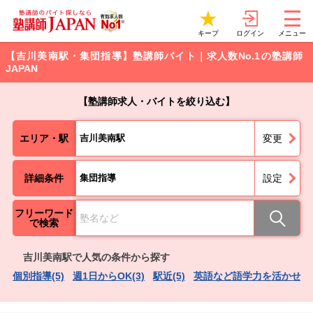
ログイン
キープ
メニュー
【吉川美南駅・集団指導】塾講師バイト｜求人数No.1の塾講師
JAPAN
【塾講師求人・バイトを絞り込む】
エリア・駅
吉川美南駅
変更
詳細条件
集団指導
設定
フリーワード
で検索
吉川美南駅で人気の条件から探す
個別指導(5)
週1日からOK(3)
駅近(5)
英語など語学力を活かせる(