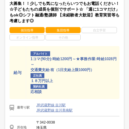
大募集！！少しでも気になったらいつでもお電話ください！
☆子どもたちの成長を個別でサポート☆ 「週に1コマだけ」
もok◎シフト融通/塾講師 【未経験者大歓迎】教育実習等も
考慮します◎
個別指導
集団指導
自立学習
オンライン指導
その他
アルバイト
1コマ(90分):時給1200円～★事務作業:時給1028円
～
交通費支給:有（1日支給上限1000円）
給与
正社員
１８万円以上
契約社員
応相談
JR武蔵野線 吉川駅
最寄り駅
JR武蔵野線 吉川美南駅
〒342-0038
埼玉県
所在地