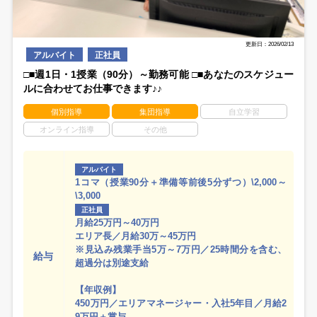
更新日：2026/02/13
アルバイト
正社員
□■週1日・1授業（90分）～勤務可能 □■あなたのスケジュー
ルに合わせてお仕事できます♪♪
個別指導
集団指導
自立学習
オンライン指導
その他
アルバイト
1コマ（授業90分＋準備等前後5分ずつ）\2,000～
\3,000
正社員
月給25万円～40万円
エリア長／月給30万～45万円
※見込み残業手当5万～7万円／25時間分を含む、
給与
超過分は別途支給
【年収例】
450万円／エリアマネージャー・入社5年目／月給2
9万円＋賞与