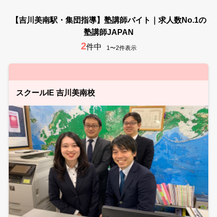
【吉川美南駅・集団指導】塾講師バイト｜求人数No.1の
塾講師JAPAN
2
件中
1〜2件表示
スクールIE 吉川美南校