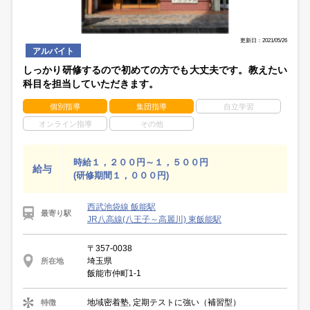
更新日：2021/05/26
アルバイト
しっかり研修するので初めての方でも大丈夫です。教えたい
科目を担当していただきます。
個別指導
集団指導
自立学習
オンライン指導
その他
時給１，２００円～１，５００円
給与
(研修期間１，０００円)
西武池袋線 飯能駅
最寄り駅
JR八高線(八王子～高麗川) 東飯能駅
〒357-0038
埼玉県
所在地
飯能市仲町1-1
地域密着塾, 定期テストに強い（補習型）
特徴