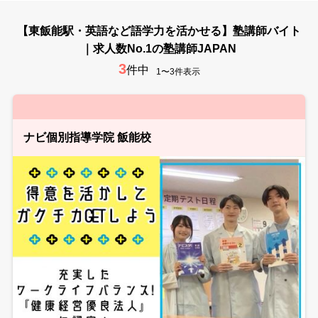
【東飯能駅・英語など語学力を活かせる】塾講師バイト
｜求人数No.1の塾講師JAPAN
3
件中
1〜3件表示
ナビ個別指導学院 飯能校