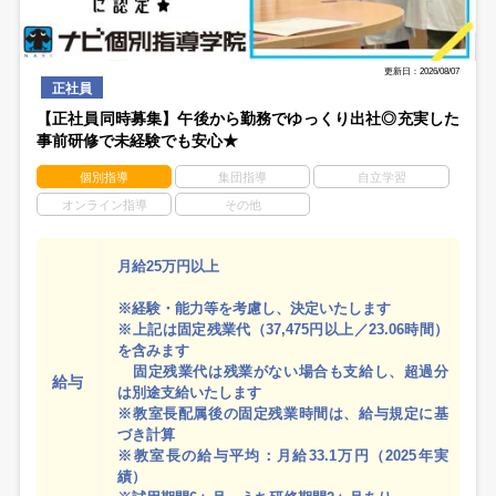
更新日：2026/08/07
正社員
【正社員同時募集】午後から勤務でゆっくり出社◎充実した
事前研修で未経験でも安心★
個別指導
集団指導
自立学習
オンライン指導
その他
月給25万円以上
※経験・能力等を考慮し、決定いたします
※上記は固定残業代（37,475円以上／23.06時間）
を含みます
固定残業代は残業がない場合も支給し、超過分
給与
は別途支給いたします
※教室長配属後の固定残業時間は、給与規定に基
づき計算
※教室長の給与平均：月給33.1万円（2025年実
績）