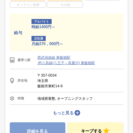
オンライン指導
その他
アルバイト
時給1400円～
給与
正社員
月給270，000円～
西武池袋線 東飯能駅
最寄り駅
JR八高線(八王子～高麗川) 東飯能駅
〒357-0034
埼玉県
所在地
飯能市東町14-9
地域密着塾, オープニングスタッフ
特徴
もっと見る
キープする
詳細を見る