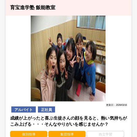
育宝進学塾 飯能教室
更新日：2026/03/16
アルバイト
正社員
成績が上がったと喜ぶ生徒さんの顔を見ると、熱い気持ちが
こみ上げる・・・そんなやりがいを感じませんか？
個別指導
集団指導
自立学習