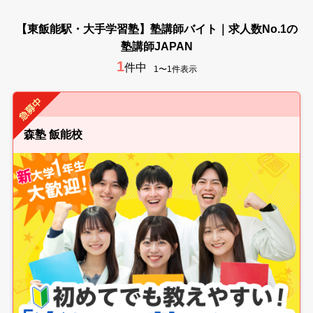
【東飯能駅・大手学習塾】塾講師バイト｜求人数No.1の
塾講師JAPAN
1
件中
1〜1件表示
森塾 飯能校