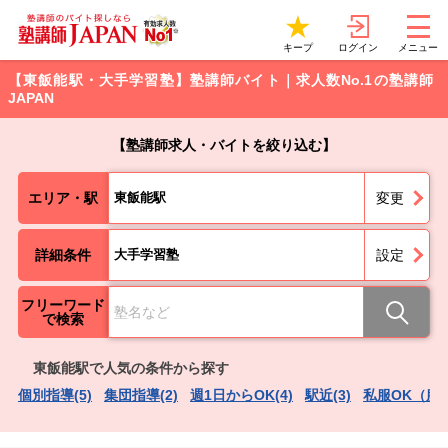
ログイン
キープ
メニュー
【東飯能駅・大手学習塾】塾講師バイト｜求人数No.1の塾講師
JAPAN
【塾講師求人・バイトを絞り込む】
エリア・駅
東飯能駅
変更
詳細条件
大手学習塾
設定
フリーワード
で検索
東飯能駅で人気の条件から探す
個別指導(5)
集団指導(2)
週1日からOK(4)
駅近(3)
私服OK（服装