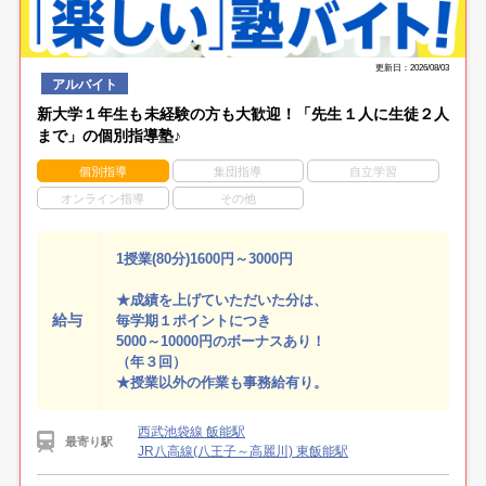
更新日：2026/08/03
アルバイト
新大学１年生も未経験の方も大歓迎！「先生１人に生徒２人
まで」の個別指導塾♪
個別指導
集団指導
自立学習
オンライン指導
その他
1授業(80分)1600円～3000円
★成績を上げていただいた分は、
給与
毎学期１ポイントにつき
5000～10000円のボーナスあり！
（年３回）
★授業以外の作業も事務給有り。
西武池袋線 飯能駅
最寄り駅
JR八高線(八王子～高麗川) 東飯能駅