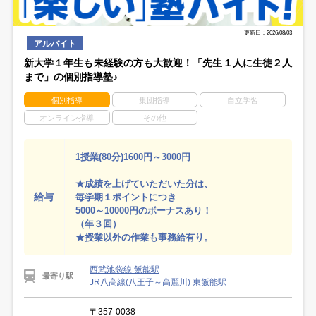
更新日：2026/08/03
アルバイト
新大学１年生も未経験の方も大歓迎！「先生１人に生徒２人
まで」の個別指導塾♪
個別指導
集団指導
自立学習
オンライン指導
その他
1授業(80分)1600円～3000円
★成績を上げていただいた分は、
給与
毎学期１ポイントにつき
5000～10000円のボーナスあり！
（年３回）
★授業以外の作業も事務給有り。
西武池袋線 飯能駅
最寄り駅
JR八高線(八王子～高麗川) 東飯能駅
〒357-0038