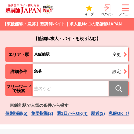
ログイン
キープ
メニュー
【東飯能駅・急募】塾講師バイト｜求人数No.1の塾講師JAPAN
【塾講師求人・バイトを絞り込む】
エリア・駅
東飯能駅
変更
詳細条件
急募
設定
フリーワード
で検索
東飯能駅で人気の条件から探す
個別指導(5)
集団指導(2)
週1日からOK(4)
駅近(3)
私服OK（服装