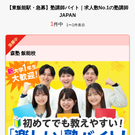
【東飯能駅・急募】塾講師バイト｜求人数No.1の塾講師
JAPAN
1
件中
1〜1件表示
森塾 飯能校