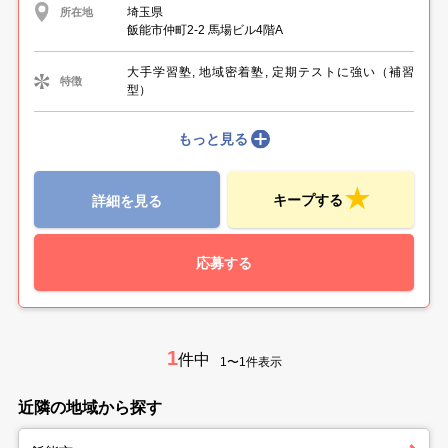
埼玉県
所在地
飯能市仲町2-2 馬場ビル4階A
大手学習塾, 地域密着塾, 定期テストに強い（補習
特徴
型）
もっと見る
キープする
詳細を見る
応募する
1
件中
1〜1件表示
近隣の地域から探す