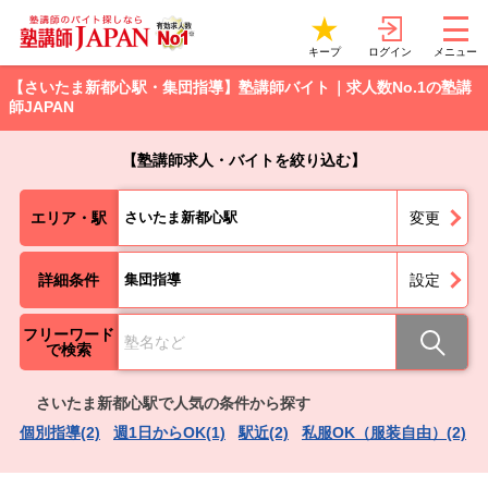
ログイン
キープ
メニュー
【さいたま新都心駅・集団指導】塾講師バイト｜求人数No.1の塾講
師JAPAN
【塾講師求人・バイトを絞り込む】
エリア・駅
さいたま新都心駅
変更
詳細条件
集団指導
設定
フリーワード
で検索
さいたま新都心駅で人気の条件から探す
個別指導(2)
週1日からOK(1)
駅近(2)
私服OK（服装自由）(2)