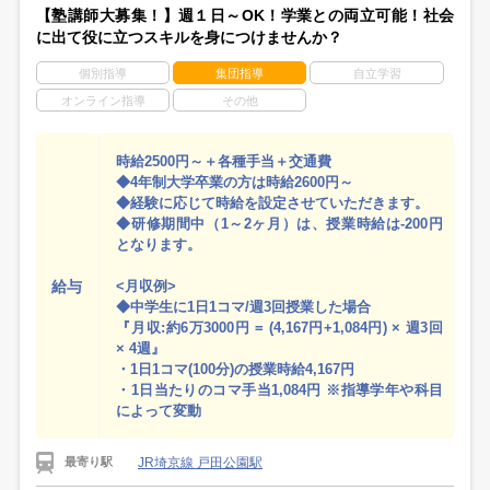
【塾講師大募集！】週１日～OK！学業との両立可能！社会
に出て役に立つスキルを身につけませんか？
個別指導
集団指導
自立学習
オンライン指導
その他
時給2500円～＋各種手当＋交通費
◆4年制大学卒業の方は時給2600円～
◆経験に応じて時給を設定させていただきます。
◆研修期間中（1～2ヶ月）は、授業時給は-200円
となります。
給与
<月収例>
◆中学生に1日1コマ/週3回授業した場合
『月収:約6万3000円 = (4,167円+1,084円) × 週3回
× 4週』
・1日1コマ(100分)の授業時給4,167円
・1日当たりのコマ手当1,084円 ※指導学年や科目
によって変動
JR埼京線 戸田公園駅
最寄り駅