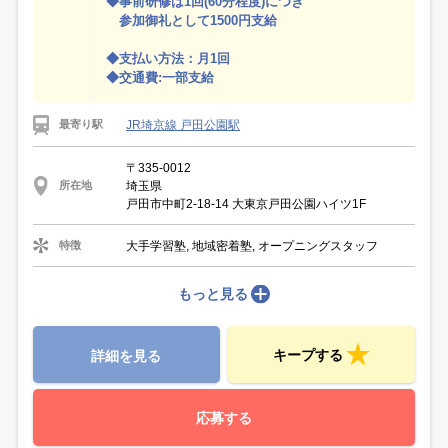
◆事前研修は1回(60分程度)につき
参加御礼として1500円支給
◆支払い方法：月1回
◆交通費:一部支給
JR埼京線 戸田公園駅
最寄り駅
〒335-0012
埼玉県
所在地
戸田市中町2-18-14 大東京戸田公園ハイツ1F
大手学習塾, 地域密着塾, オープニングスタッフ
特徴
もっと見る
キープする
詳細を見る
応募する