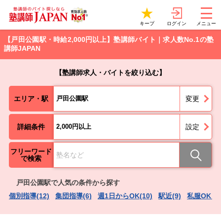
ログイン
キープ
メニュー
【戸田公園駅・時給2,000円以上】塾講師バイト｜求人数No.1の塾
講師JAPAN
【塾講師求人・バイトを絞り込む】
エリア・駅
戸田公園駅
変更
詳細条件
2,000円以上
設定
フリーワード
で検索
戸田公園駅で人気の条件から探す
個別指導(12)
集団指導(6)
週1日からOK(10)
駅近(9)
私服OK（