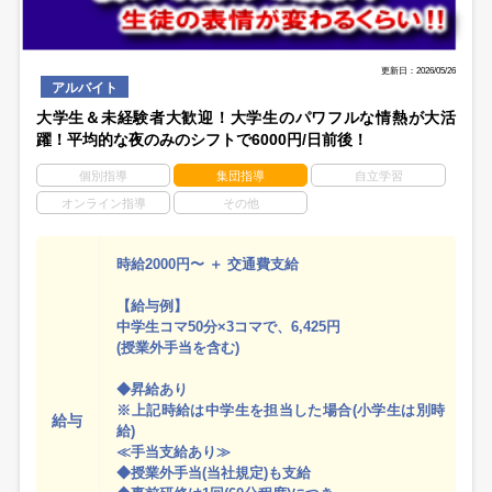
更新日：2026/05/26
アルバイト
大学生＆未経験者大歓迎！大学生のパワフルな情熱が大活
躍！平均的な夜のみのシフトで6000円/日前後！
個別指導
集団指導
自立学習
オンライン指導
その他
時給2000円〜 ＋ 交通費支給
【給与例】
中学生コマ50分×3コマで、6,425円
(授業外手当を含む)
◆昇給あり
※上記時給は中学生を担当した場合(小学生は別時
給与
給)
≪手当支給あり≫
◆授業外手当(当社規定)も支給