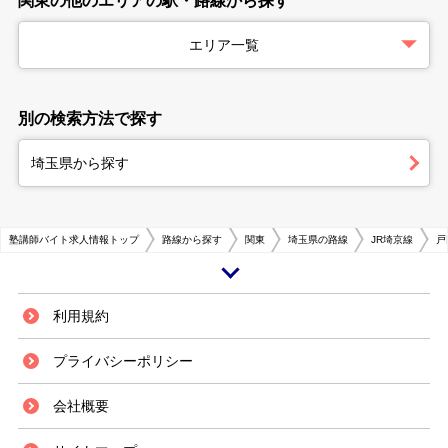
関東の他のエリアの駅・路線から探す
エリア一覧
別の検索方法で探す
埼玉県から探す
塾講師バイト求人情報トップ
路線から探す
関東
埼玉県の路線
JR埼京線
戸
埼玉県南部の戸田市にあるJR埼京線の戸田公園駅は、都心池袋までの所要
利用規約
時間が約16分と抜群のアクセス利便性を誇ります。荒川のすぐ北にある駅
周辺は、古くからベッドタウンとして発展し、現在も住宅・マンション街が
プライバシーポリシー
広がっています。 街中には大型スーパーマーケットをはじめ、日々の生活
に便利な商店も充実している他、小中学校をメインに教育機関の数も多くな
会社概要
っています。加えて荒川沿いには戸田公園や河川敷をはじめ、緑豊かなスポ
ットも多く、オフの運動や憩い、そして子供と親しむ場としても便利に利用
できます。また戸田ボートレース場といったレジャーの場もあります。 戸