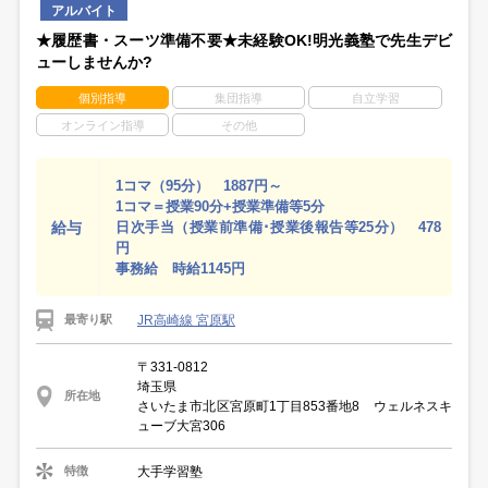
アルバイト
★履歴書・スーツ準備不要★未経験OK!明光義塾で先生デビ
ューしませんか?
個別指導
集団指導
自立学習
オンライン指導
その他
1コマ（95分） 1887円～
1コマ＝授業90分+授業準備等5分
給与
日次手当（授業前準備･授業後報告等25分） 478
円
事務給 時給1145円
JR高崎線 宮原駅
最寄り駅
〒331-0812
埼玉県
所在地
さいたま市北区宮原町1丁目853番地8 ウェルネスキ
ューブ大宮306
大手学習塾
特徴