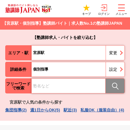
ログイン
キープ
メニュー
【宮原駅・個別指導】塾講師バイト｜求人数No.1の塾講師JAPAN
【塾講師求人・バイトを絞り込む】
エリア・駅
宮原駅
変更
詳細条件
個別指導
設定
フリーワード
で検索
宮原駅で人気の条件から探す
集団指導(2)
週1日からOK(5)
駅近(3)
私服OK（服装自由）(4)