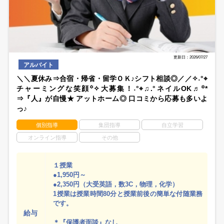
更新日：2026/07/27
アルバイト
＼＼夏休み⇒合宿・帰省・留学ＯＫ♪シフト相談◎／／✧˖°⌖
チャーミングな笑顔꙳✧大募集！˖°⌖♫.°ネイルOK♬꙳*
⇒『人』が自慢★ アットホーム◎ 口コミから応募も多いよ
っ♪
個別指導
集団指導
自立学習
オンライン指導
その他
１授業
●1,950円～
●2,350円（大受英語，数3C，物理，化学）
1授業は授業時間80分と授業前後の簡単な付随業務
です。
給与
＊『保護者面談』なし