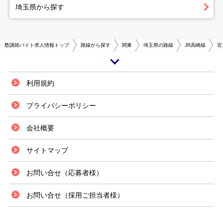
埼玉県から探す
塾講師バイト求人情報トップ
路線から探す
関東
埼玉県の路線
JR高崎線
宮
埼玉県さいたま市北区宮原エリアは、埼玉県でも大きな商業発展をしている
利用規約
大宮駅の隣に位置しています。大宮駅は多くの商業施設以外にも様々なイン
フラが整った大きな都市で、その隣である宮原エリアはアクセスが非常に便
プライバシーポリシー
利なことから住むのにも人気のスポットです。そのため人口も右肩上がりの
状況があり、ファミリー層の人気も高いことから子供の数も多いエリアの一
会社概要
つとなっています。 主に駅周辺を中心に各種塾や予備校が展開されている
エリアで、名前がブランド化している塾もいくつかあります。子どもの数が
増えている事を受け、各塾もクラスを増やしたりコマを増やしたりという対
サイトマップ
策をとっており、それに付随して塾講師のアルバイト求人も増加傾向にあり
ます。 塾はそれぞれに指導方針を始め独自のシステムを組んでいるところ
お問い合せ（応募者様）
も多いので、自分に合った所を探す事も重要です。未経験者でも募集を出し
ている所もありますが、総じて経験者を歓迎する求人が目立ちます。
お問い合せ（採用ご担当者様）