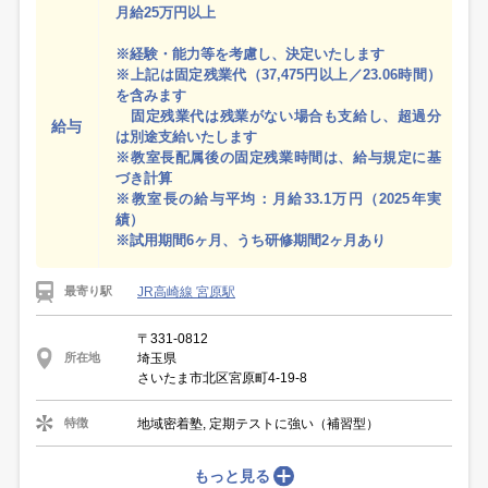
月給25万円以上
※経験・能力等を考慮し、決定いたします
※上記は固定残業代（37,475円以上／23.06時間）
を含みます
固定残業代は残業がない場合も支給し、超過分
給与
は別途支給いたします
※教室長配属後の固定残業時間は、給与規定に基
づき計算
※教室長の給与平均：月給33.1万円（2025年実
績）
※試用期間6ヶ月、うち研修期間2ヶ月あり
JR高崎線 宮原駅
最寄り駅
〒331-0812
埼玉県
所在地
さいたま市北区宮原町4-19-8
地域密着塾, 定期テストに強い（補習型）
特徴
もっと見る