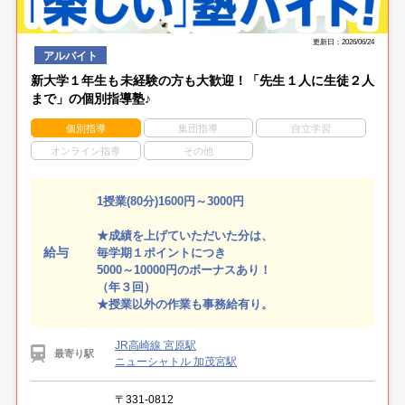
更新日：2026/06/24
アルバイト
新大学１年生も未経験の方も大歓迎！「先生１人に生徒２人
まで」の個別指導塾♪
個別指導
集団指導
自立学習
オンライン指導
その他
1授業(80分)1600円～3000円
★成績を上げていただいた分は、
給与
毎学期１ポイントにつき
5000～10000円のボーナスあり！
（年３回）
★授業以外の作業も事務給有り。
JR高崎線 宮原駅
最寄り駅
ニューシャトル 加茂宮駅
〒331-0812