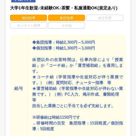
大学1年生歓迎♪未経験OK♪茶髪・私服通勤OK(規定あり)
個別指導
集団指導
自立学習
オンライン指導
その他
◆集団指導：時給2,300円～5,000円
◆個別指導：時給1,300円～3,000円
休憩以外の在室時間は、仕事内容により「授業
給」か「コーチ給」か「運営補助給」を適用しま
す。
★コーチ給（学習指導や生徒対応が伴う業務で
す。）（例）質問対応、チューター指導 等
給与
★運営補助給（学習指導や生徒対応が伴わない業
務です。）（例）PC入力、掲示作成、書類処理
等
担当した業務ごとに手当てを必ず支給します。
※研修給は時給1150円です
→研修時間の目安 集団指導：15回程度／個別指
導：5回程度