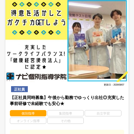
更新日：2026/08/07
正社員
【正社員同時募集】午後から勤務でゆっくり出社◎充実した
事前研修で未経験でも安心★
個別指導
集団指導
自立学習
オンライン指導
その他