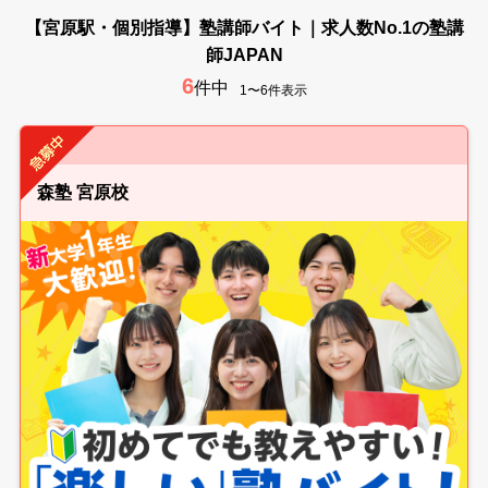
【宮原駅・個別指導】塾講師バイト｜求人数No.1の塾講
師JAPAN
6
件中
1〜6件表示
森塾 宮原校