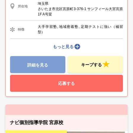
埼玉県
所在地
さいたま市北区宮原町3-376-1 サンフィール大宮宮原
1F A号室
大手学習塾, 地域密着塾, 定期テストに強い（補習
特徴
型）
もっと見る
キープする
詳細を見る
応募する
ナビ個別指導学院 宮原校