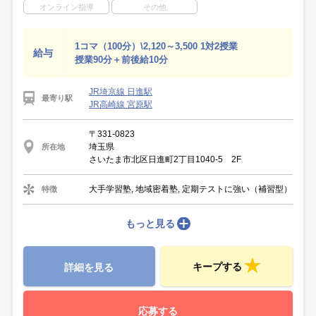
オンライン指導
その他
1コマ（100分）\2,120～3,500 1対2授業
給与
授業90分＋前後給10分
JR埼京線 日進駅
最寄り駅
JR高崎線 宮原駅
〒331-0823
埼玉県
所在地
さいたま市北区日進町2丁目1040-5 2F
大手学習塾, 地域密着塾, 定期テストに強い（補習型）
特徴
もっと見る
キープする
詳細を見る
応募する