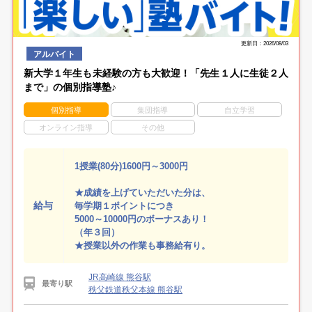
更新日：2026/08/03
アルバイト
新大学１年生も未経験の方も大歓迎！「先生１人に生徒２人
まで」の個別指導塾♪
個別指導
集団指導
自立学習
オンライン指導
その他
1授業(80分)1600円～3000円
★成績を上げていただいた分は、
給与
毎学期１ポイントにつき
5000～10000円のボーナスあり！
（年３回）
★授業以外の作業も事務給有り。
JR高崎線 熊谷駅
最寄り駅
秩父鉄道秩父本線 熊谷駅