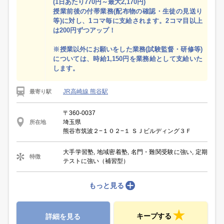
(1日あたり770円～最大2,170円)
授業前後の付帯業務(配布物の確認・生徒の見送り
等)に対し、1コマ毎に支給されます。2コマ目以上
は200円ずつアップ！
※授業以外にお願いをした業務(試験監督・研修等)
については、時給1,150円を業務給として支給いた
します。
JR高崎線 熊谷駅
最寄り駅
〒360-0037
埼玉県
所在地
熊谷市筑波２−１０２−１ ＳＪビルディング３Ｆ
大手学習塾, 地域密着塾, 名門・難関受験に強い, 定期
特徴
テストに強い（補習型）
もっと見る
キープする
詳細を見る