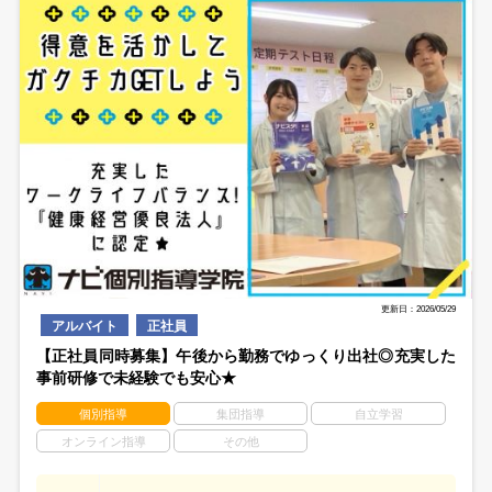
更新日：2026/05/29
アルバイト
正社員
【正社員同時募集】午後から勤務でゆっくり出社◎充実した
事前研修で未経験でも安心★
個別指導
集団指導
自立学習
オンライン指導
その他