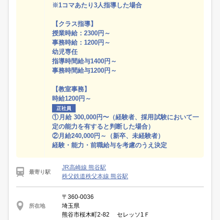
※1コマあたり3人指導した場合
【クラス指導】
授業時給：2300円～
事務時給：1200円～
幼児専任
指導時間給与1400円～
事務時間給与1200円～
【教室事務】
時給1200円～
正社員
①月給 300,000円〜（経験者、採用試験において一
定の能力を有すると判断した場合）
②月給240,000円～（新卒、未経験者）
経験・能力・前職給与を考慮のうえ決定
JR高崎線 熊谷駅
最寄り駅
秩父鉄道秩父本線 熊谷駅
〒360-0036
埼玉県
所在地
熊谷市桜木町2-82 セレッソ1Ｆ