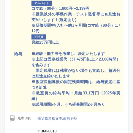
アルバイト
コマ給（90分）1,800円〜2,199円
※授業以外の事務作業・テスト監督等にも別途お
支払いします！(規定あり)
※研修期間中(入社〜約3ヶ月間)コマ給（90分）1,7
12円
正社員
月給25万円以上
給与
※経験・能力等を考慮し、決定いたします
※上記は固定残業代（37,475円以上／23.06時間）
を含みます
固定残業代は残業がない場合も支給し、超過分
は別途支給いたします
※教室長配属後の固定残業時間は、給与規定に基
づき計算
※教室長の給与平均：月給33.1万円（2025年実
績）
※試用期間6ヶ月、うち研修期間2ヶ月あり
秩父鉄道秩父本線 熊谷駅
最寄り駅
〒360-0013