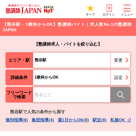
ログイン
キープ
メニュー
【熊谷駅・1教科からOK】塾講師バイト｜求人数No.1の塾講師
JAPAN
【塾講師求人・バイトを絞り込む】
エリア・駅
熊谷駅
変更
詳細条件
1教科からOK
設定
フリーワード
で検索
熊谷駅で人気の条件から探す
個別指導(8)
集団指導(4)
週1日からOK(8)
駅近(8)
私服OK（服装