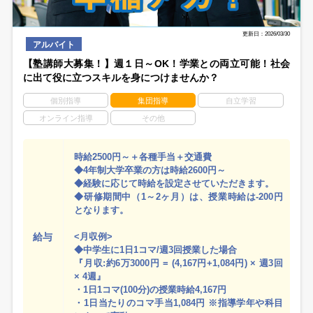
更新日：2026/03/30
アルバイト
【塾講師大募集！】週１日～OK！学業との両立可能！社会
に出て役に立つスキルを身につけませんか？
個別指導
集団指導
自立学習
オンライン指導
その他
時給2500円～＋各種手当＋交通費
◆4年制大学卒業の方は時給2600円～
◆経験に応じて時給を設定させていただきます。
◆研修期間中（1～2ヶ月）は、授業時給は-200円
となります。
給与
<月収例>
◆中学生に1日1コマ/週3回授業した場合
『月収:約6万3000円 = (4,167円+1,084円) × 週3回
× 4週』
・1日1コマ(100分)の授業時給4,167円
・1日当たりのコマ手当1,084円 ※指導学年や科目