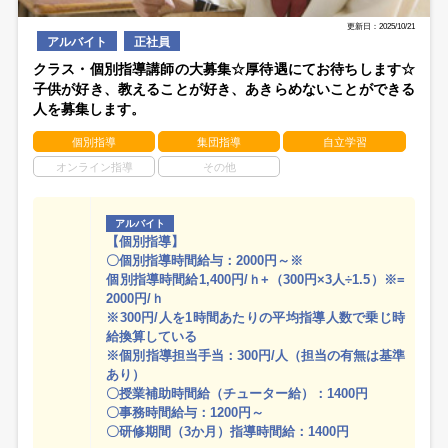
更新日：2025/10/21
アルバイト
正社員
クラス・個別指導講師の大募集☆厚待遇にてお待ちします☆
子供が好き、教えることが好き、あきらめないことができる
人を募集します。
個別指導
集団指導
自立学習
オンライン指導
その他
アルバイト
【個別指導】
〇個別指導時間給与：2000円～※
個別指導時間給1,400円/ｈ+（300円×3人÷1.5）※=
2000円/ｈ
※300円/人を1時間あたりの平均指導人数で乗じ時
給換算している
※個別指導担当手当：300円/人（担当の有無は基準
あり）
〇授業補助時間給（チューター給）：1400円
〇事務時間給与：1200円～
〇研修期間（3か月）指導時間給：1400円