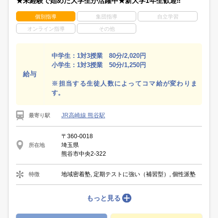
★未経験で始めた大学生が活躍中★新大学1年生歓迎‼
個別指導
集団指導
自立学習
オンライン指導
その他
中学生：1対3授業 80分/2,020円
小学生：1対3授業 50分/1,250円
給与
※担当する生徒人数によってコマ給が変わりま
す。
JR高崎線 熊谷駅
最寄り駅
〒360-0018
埼玉県
所在地
熊谷市中央2-322
地域密着塾, 定期テストに強い（補習型）, 個性派塾
特徴
もっと見る