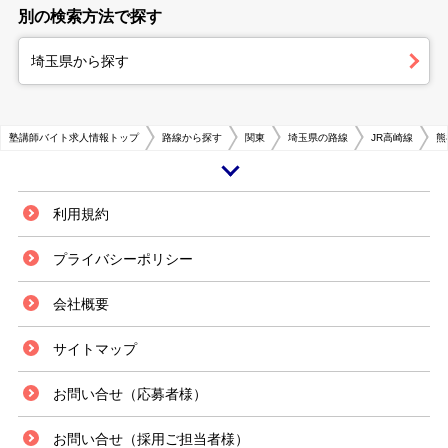
別の検索方法で探す
埼玉県から探す
塾講師バイト求人情報トップ
路線から探す
関東
埼玉県の路線
JR高崎線
熊
熊谷駅は埼玉県熊谷市にあるJR東日本・秩父鉄道の駅です。埼玉県の北部
利用規約
にあり、かつて中山道の宿場町として栄えた歴史があります。現在もバイパ
スが市の東西を横断し国道が市の南北を縦断するなど、交通の要衝として埼
プライバシーポリシー
玉県北部エリアの経済の中心地になっています。また同駅を有する熊谷市は
荒川と利根川の2つの河川に恵まれた肥沃な大地で農業が盛んに行われ、出
会社概要
荷額も県内でトップクラスになっています。 熊谷駅には湘南新宿ラインと
上野東京ラインが停車し、都心への移動を容易にしています。駅周辺は市役
所や国・県の出先機関が集中し、駅ビルをはじめ、さまざまな商業施設が林
サイトマップ
立し市街地を形成しています。駅前のバスターミナルからは、市内の各方面
に交通網が敷かれ交通アクセスは良好です。市内にはJR東日本上越新幹
お問い合せ（応募者様）
線・北陸新幹線・高崎線や秩父鉄道の路線が乗り入れて大変便利になってお
り、熊谷駅は市内の中心ともなる地元駅になっています。 熊谷市は小・
中・高等学校の数が多く、学習塾も多い傾向にあります。それだけに熊谷駅
お問い合せ（採用ご担当者様）