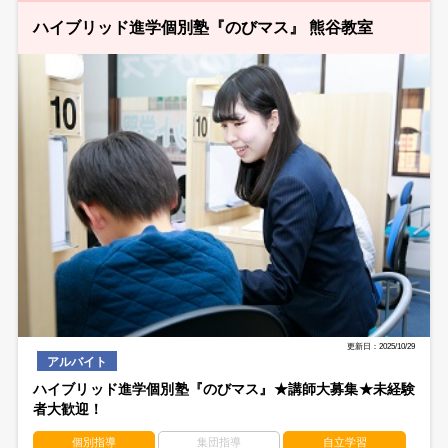
ハイブリッド進学個別塾『のびマス』 熊谷教室
更新日：2025/10/29
アルバイト
ハイブリッド進学個別塾『のびマス』★講師大募集★未経験
者大歓迎！
個別指導
集団指導
自立学習