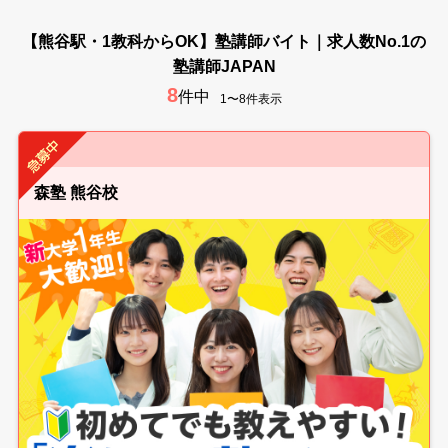
【熊谷駅・1教科からOK】塾講師バイト｜求人数No.1の
塾講師JAPAN
8
件中
1〜8件表示
森塾 熊谷校