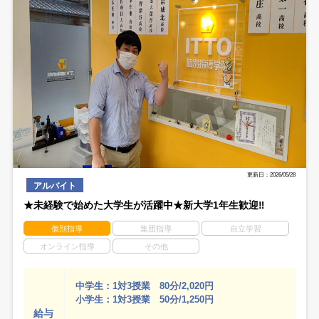
更新日：2026/05/28
アルバイト
★未経験で始めた大学生が活躍中★新大学1年生歓迎‼
個別指導
集団指導
自立学習
オンライン指導
その他
中学生：1対3授業 80分/2,020円
小学生：1対3授業 50分/1,250円
給与