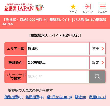
ログイン
キープ
メニュー
【熊谷駅・時給2,000円以上】塾講師バイト｜求人数No.1の塾講師
JAPAN
【塾講師求人・バイトを絞り込む】
エリア・駅
熊谷駅
変更
詳細条件
2,000円以上
設定
フリーワード
で検索
熊谷駅で人気の条件から探す
個別指導(8)
集団指導(4)
週1日からOK(8)
駅近(8)
私服OK（服装