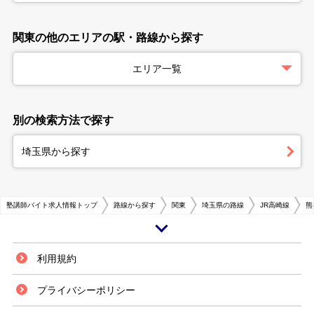
関東の他のエリアの駅・路線から探す
エリア一覧
別の検索方法で探す
埼玉県から探す
塾講師バイト求人情報トップ
路線から探す
関東
埼玉県の路線
JR高崎線
熊
熊谷駅は埼玉県熊谷市にあるJR東日本・秩父鉄道の駅です。埼玉県の北部
利用規約
にあり、かつて中山道の宿場町として栄えた歴史があります。現在もバイパ
スが市の東西を横断し国道が市の南北を縦断するなど、交通の要衝として埼
プライバシーポリシー
玉県北部エリアの経済の中心地になっています。また同駅を有する熊谷市は
荒川と利根川の2つの河川に恵まれた肥沃な大地で農業が盛んに行われ、出