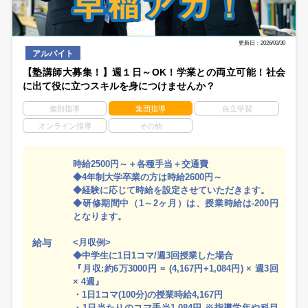
更新日：2026/03/30
アルバイト
【塾講師大募集！】週１日～OK！学業との両立可能！社会
に出て役に立つスキルを身につけませんか？
個別指導
集団指導
自立学習
オンライン指導
その他
時給2500円～＋各種手当＋交通費
◆4年制大学卒業の方は時給2600円～
◆経験に応じて時給を設定させていただきます。
◆研修期間中（1～2ヶ月）は、授業時給は-200円
となります。
給与
<月収例>
◆中学生に1日1コマ/週3回授業した場合
『月収:約6万3000円 = (4,167円+1,084円) × 週3回
× 4週』
・1日1コマ(100分)の授業時給4,167円
・1日当たりのコマ手当1,084円 ※指導学年や科目