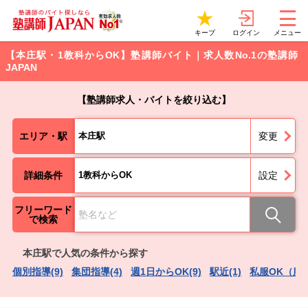
ログイン
キープ
メニュー
【本庄駅・1教科からOK】塾講師バイト｜求人数No.1の塾講師
JAPAN
【塾講師求人・バイトを絞り込む】
エリア・駅
本庄駅
変更
詳細条件
1教科からOK
設定
フリーワード
で検索
本庄駅で人気の条件から探す
個別指導(9)
集団指導(4)
週1日からOK(9)
駅近(1)
私服OK（服装