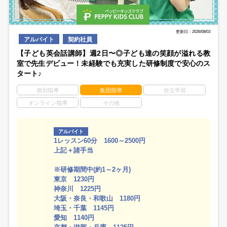
更新日：2026/08/03
アルバイト
契約社員
【子ども英会話講師】週2日〜◎子ども達の笑顔が溢れる教
室で先生デビュー！未経験でも充実した研修制度で安心のス
タート♪
個別指導
集団指導
自立学習
オンライン指導
その他
アルバイト
1レッスン60分 1600～2500円
上記＋諸手当
※研修期間中(約1～2ヶ月)
東京 1230円
神奈川 1225円
大阪・奈良・和歌山 1180円
埼玉・千葉 1145円
愛知 1140円