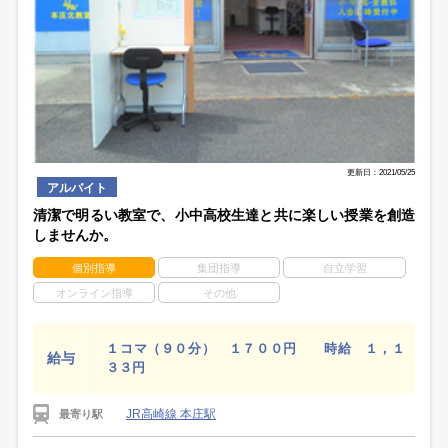
更新日：2021/05/25
アルバイト
清潔で明るい教室で、小中高校生達と共に楽しい授業を創造
しませんか。
個別指導
集団指導
自立学習
オンライン指導
その他
１コマ（９０分） １７００円 時給 １，１
給与
３３円
JR高崎線 本庄駅
最寄り駅