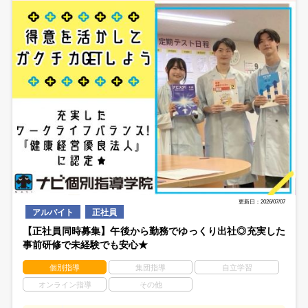
更新日：2026/07/07
アルバイト
正社員
【正社員同時募集】午後から勤務でゆっくり出社◎充実した
事前研修で未経験でも安心★
個別指導
集団指導
自立学習
オンライン指導
その他