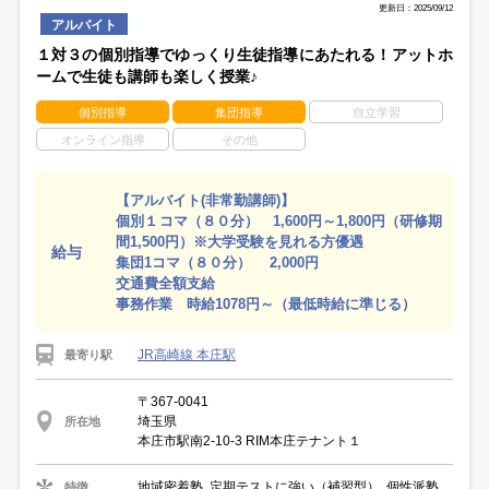
更新日：2025/09/12
アルバイト
１対３の個別指導でゆっくり生徒指導にあたれる！アットホ
ームで生徒も講師も楽しく授業♪
個別指導
集団指導
自立学習
オンライン指導
その他
【アルバイト(非常勤講師)】
個別１コマ（８０分） 1,600円～1,800円（研修期
間1,500円）※大学受験を見れる方優遇
給与
集団1コマ（８０分） 2,000円
交通費全額支給
事務作業 時給1078円～（最低時給に準じる）
JR高崎線 本庄駅
最寄り駅
〒367-0041
埼玉県
所在地
本庄市駅南2-10-3 RIM本庄テナント１
地域密着塾, 定期テストに強い（補習型）, 個性派塾
特徴