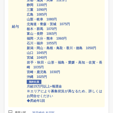
京都・滋賀・兵庫 1125円
静岡 1100円
三重 1090円
広島 1085円
山梨・岐阜 1080円
北海道・青森・茨城 1075円
給与
栃木・群馬 1070円
富山・長野 1065円
福岡・大分・熊本 1060円
石川・福井 1055円
新潟・岡山・島根・鳥取・香川・徳島 1050円
山口 1045円
宮城 1040円
岩手・秋田・山形・福島・愛媛・高知・佐賀・長
崎 1035円
宮崎・鹿児島 1030円
沖縄 1025円
契約社員
月給19万円以上+報奨金
※エリアにより募集状況が異なるため、詳しくは
お問合せください
◆昇給年1回
JR高崎線 本庄駅
最寄り駅