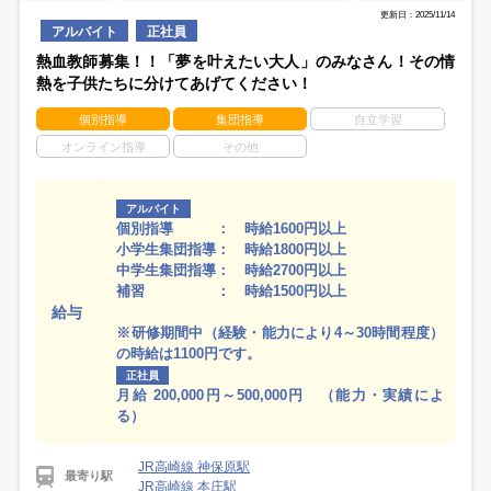
更新日：2025/11/14
アルバイト
正社員
熱血教師募集！！「夢を叶えたい大人」のみなさん！その情
熱を子供たちに分けてあげてください！
個別指導
集団指導
自立学習
オンライン指導
その他
アルバイト
個別指導 ： 時給1600円以上
小学生集団指導： 時給1800円以上
中学生集団指導： 時給2700円以上
補習 ： 時給1500円以上
給与
※研修期間中（経験・能力により4～30時間程度）
の時給は1100円です。
正社員
月給 200,000円～500,000円 （能力・実績によ
る）
JR高崎線 神保原駅
最寄り駅
JR高崎線 本庄駅