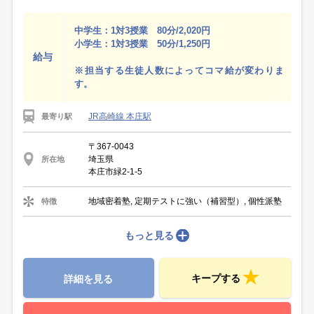
中学生：1対3授業 80分/2,020円
小学生：1対3授業 50分/1,250円
給与
※担当する生徒人数によってコマ給が変わりま
す。
JR高崎線 本庄駅
最寄り駅
〒367-0043
埼玉県
所在地
本庄市緑2-1-5
地域密着塾, 定期テストに強い（補習型）, 個性派塾
特徴
もっと見る
キープする
詳細を見る