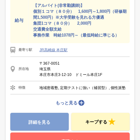
【アルバイト(非常勤講師)】
個別１コマ（８０分） 1,600円～1,800円（研修期
間1,500円）※大学受験を見れる方優遇
給与
集団1コマ（８０分） 2,000円
交通費全額支給
事務作業 時給1078円～（最低時給に準じる）
JR高崎線 本庄駅
最寄り駅
〒367-0051
埼玉県
所在地
本庄市本庄3-12-10 ドミール本庄1F
地域密着塾, 定期テストに強い（補習型）, 個性派塾
特徴
もっと見る
キープする
詳細を見る