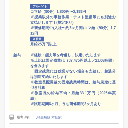
アルバイト
コマ給（90分）1,800円〜2,199円
※授業以外の事務作業・テスト監督等にも別途お
支払いします！(規定あり)
※研修期間中(入社〜約3ヶ月間)コマ給（90分）1,7
12円
正社員
月給25万円以上
給与
※経験・能力等を考慮し、決定いたします
※上記は固定残業代（37,475円以上／23.06時間）
を含みます
固定残業代は残業がない場合も支給し、超過分
は別途支給いたします
※教室長配属後の固定残業時間は、給与規定に基
づき計算
※教室長の給与平均：月給33.1万円（2025年実
績）
※試用期間6ヶ月、うち研修期間2ヶ月あり
JR高崎線 本庄駅
最寄り駅