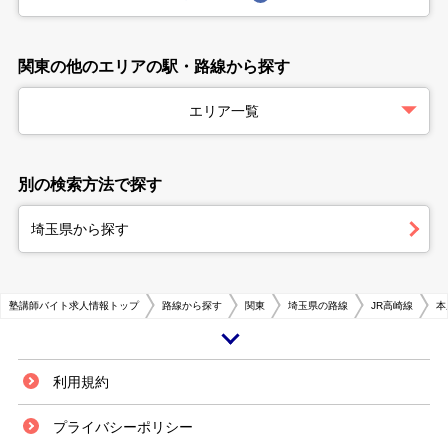
関東の他のエリアの駅・路線から探す
エリア一覧
別の検索方法で探す
埼玉県から探す
塾講師バイト求人情報トップ
路線から探す
関東
埼玉県の路線
JR高崎線
本
埼玉県北部の本庄市の中心部に位置するJR高崎線の本庄駅。熊谷や高崎等
利用規約
の周辺都市、更には湘南新宿ラインや東京上野ラインに通じるベッドタウン
駅で、駅周辺には住宅街が発展しています。 駅の周囲にはショッピングセ
プライバシーポリシー
ンターのアピタや、大型商業施設の本庄BLALAがあり、地域の生活利便性