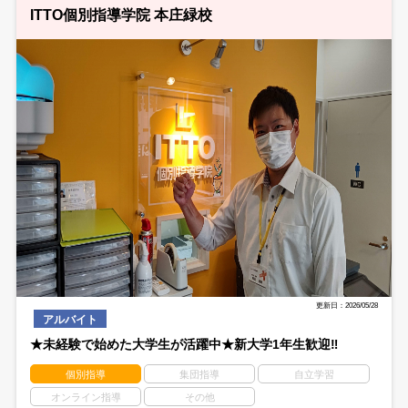
ITTO個別指導学院 本庄緑校
更新日：2026/05/28
アルバイト
★未経験で始めた大学生が活躍中★新大学1年生歓迎‼
個別指導
集団指導
自立学習
オンライン指導
その他