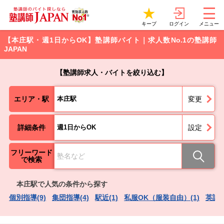
ログイン
キープ
メニュー
【本庄駅・週1日からOK】塾講師バイト｜求人数No.1の塾講師
JAPAN
【塾講師求人・バイトを絞り込む】
エリア・駅
本庄駅
変更
詳細条件
週1日からOK
設定
フリーワード
で検索
本庄駅で人気の条件から探す
個別指導(9)
集団指導(4)
駅近(1)
私服OK（服装自由）(1)
英語