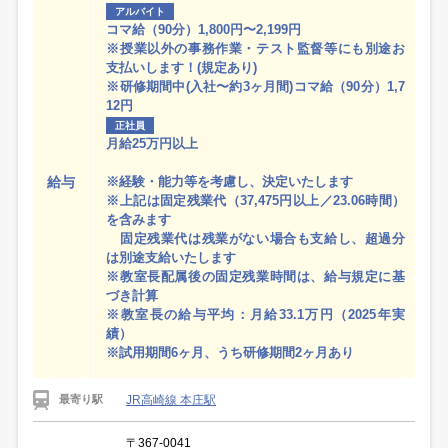
アルバイト
コマ給（90分）1,800円〜2,199円
※授業以外の事務作業・テスト監督等にも別途お
支払いします！(規定あり)
※研修期間中(入社〜約3ヶ月間)コマ給（90分）1,7
12円
正社員
月給25万円以上
給与
※経験・能力等を考慮し、決定いたします
※上記は固定残業代（37,475円以上／23.06時間）
を含みます
固定残業代は残業がない場合も支給し、超過分
は別途支給いたします
※教室長配属後の固定残業時間は、給与規定に基
づき計算
※教室長の給与平均：月給33.1万円（2025年実
績）
※試用期間6ヶ月、うち研修期間2ヶ月あり
JR高崎線 本庄駅
最寄り駅
〒367-0041