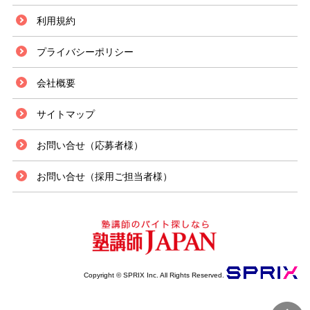
埼玉県北部の本庄市の中心部に位置するJR高崎線の本庄駅。熊谷や高崎等
利用規約
の周辺都市、更には湘南新宿ラインや東京上野ラインに通じるベッドタウン
駅で、駅周辺には住宅街が発展しています。 駅の周囲にはショッピングセ
プライバシーポリシー
ンターのアピタや、大型商業施設の本庄BLALAがあり、地域の生活利便性
に貢献しています。また周辺の住宅街も農地の緑も残る閑静な環境で、若泉
会社概要
運動公園といった伸び伸びとスポーツが楽しめる施設も存在します。 この
エリアのアルバイト求人は、地域に密着した店舗やサービススタッフの仕事
がメインですが、エリア内には小・中・高校と各学校も充実しており、駅南
サイトマップ
口に続く大通り沿いを中心に学習塾が集中しており、塾講師アルバイトの求
人も比較的よく見られます。個別または少人数制の教室での指導が中心であ
お問い合せ（応募者様）
り、大学生や院生でも空いた時間を活かして働ける求人が多くなっていま
す。少人数以下がメインという事もあって、各生徒との綿密なコミュニケー
ションが重視されますが、短時間からじっくり指導に慣れる事もでき、研修
お問い合せ（採用ご担当者様）
制度もしっかりしている等、不安も少なくて済みます。
Copyright © SPRIX Inc. All Rights Reserved.