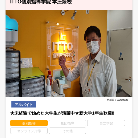
ITTO個別指導学院 本庄緑校
更新日：2026/05/28
アルバイト
★未経験で始めた大学生が活躍中★新大学1年生歓迎‼
個別指導
集団指導
自立学習
オンライン指導
その他