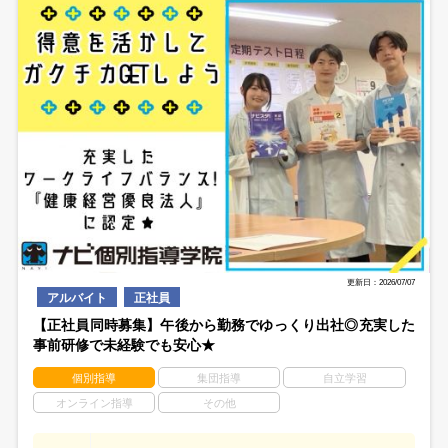
更新日：2026/07/07
アルバイト
正社員
【正社員同時募集】午後から勤務でゆっくり出社◎充実した
事前研修で未経験でも安心★
個別指導
集団指導
自立学習
オンライン指導
その他