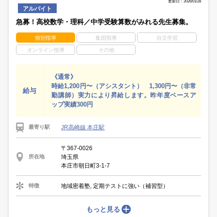
更新日：2026/01/28
アルバイト
急募！高校数学・理科／中学受験算数がみれる先生募集。
個別指導
集団指導
自立学習
オンライン指導
その他
《通常》
時給1,200円〜（アシスタント） 1,300円〜（非常
給与
勤講師）実力により昇給します。昨年度ベースア
ップ実績300円
JR高崎線 本庄駅
最寄り駅
〒367-0026
埼玉県
所在地
本庄市朝日町3-1-7
地域密着塾, 定期テストに強い（補習型）
特徴
もっと見る