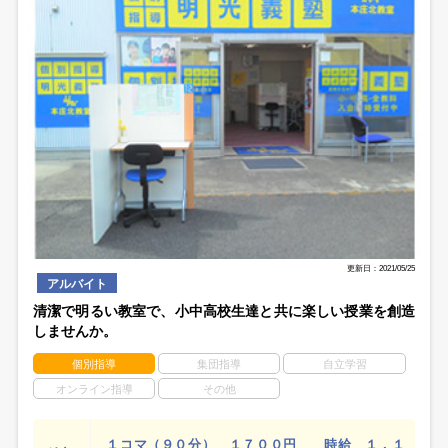
更新日：2021/05/25
アルバイト
清潔で明るい教室で、小中高校生達と共に楽しい授業を創造
しませんか。
個別指導
集団指導
自立学習
オンライン指導
その他
１コマ（９０分） １７００円 時給 １，１