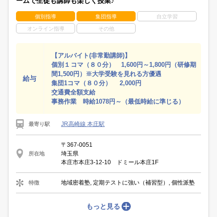
ームで生徒も講師も楽しく授業♪
個別指導
集団指導
自立学習
オンライン指導
その他
【アルバイト(非常勤講師)】
個別１コマ（８０分） 1,600円～1,800円（研修期
間1,500円）※大学受験を見れる方優遇
給与
集団1コマ（８０分） 2,000円
交通費全額支給
事務作業 時給1078円～（最低時給に準じる）
JR高崎線 本庄駅
最寄り駅
〒367-0051
埼玉県
所在地
本庄市本庄3-12-10 ドミール本庄1F
地域密着塾, 定期テストに強い（補習型）, 個性派塾
特徴
もっと見る