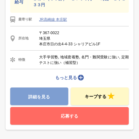
給与
３３円
JR高崎線 本庄駅
最寄り駅
〒367-0022
埼玉県
所在地
本庄市日の出4-4-33 シャリアビル1F
大手学習塾, 地域密着塾, 名門・難関受験に強い, 定期
特徴
テストに強い（補習型）
もっと見る
キープする
詳細を見る
応募する