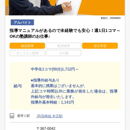
更新日：2026/08/03
アルバイト
指導マニュアルがあるので未経験でも安心！週1日1コマ～
OKの塾講師のお仕事♪
個別指導
集団指導
自立学習
オンライン指導
その他
中学生1コマ(90分)1,712円～
■指導外給与あり
給与
基本的に残業はございませんが、
上記コマ時間以外に業務が発生した場合は、指導
外給与が発生いたします。
指導外基本時給：1,141円
JR高崎線 本庄駅
最寄り駅
〒367-0042