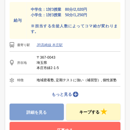
中学生：1対3授業 80分/2,020円
小学生：1対3授業 50分/1,250円
給与
※担当する生徒人数によってコマ給が変わりま
す。
JR高崎線 本庄駅
最寄り駅
〒367-0043
埼玉県
所在地
本庄市緑2-1-5
地域密着塾, 定期テストに強い（補習型）, 個性派塾
特徴
もっと見る
キープする
詳細を見る