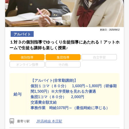
更新日：2025/09/12
アルバイト
１対３の個別指導でゆっくり生徒指導にあたれる！アットホ
ームで生徒も講師も楽しく授業♪
個別指導
集団指導
自立学習
オンライン指導
その他
【アルバイト(非常勤講師)】
個別１コマ（８０分） 1,600円～1,800円（研修期
間1,500円）※大学受験を見れる方優遇
給与
集団1コマ（８０分） 2,000円
交通費全額支給
事務作業 時給1078円～（最低時給に準じる）
JR高崎線 本庄駅
最寄り駅