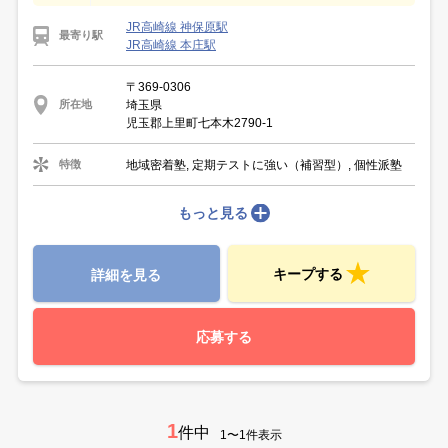
JR高崎線 神保原駅
最寄り駅
JR高崎線 本庄駅
〒369-0306
埼玉県
所在地
児玉郡上里町七本木2790-1
地域密着塾, 定期テストに強い（補習型）, 個性派塾
特徴
もっと見る
キープする
詳細を見る
応募する
1
件中
1〜1件表示