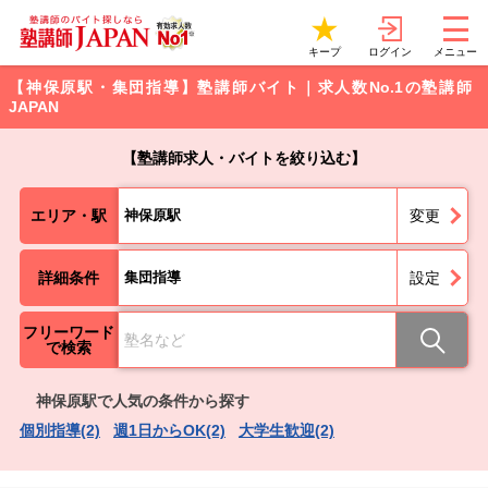
ログイン
キープ
メニュー
【神保原駅・集団指導】塾講師バイト｜求人数No.1の塾講師
JAPAN
【塾講師求人・バイトを絞り込む】
エリア・駅
神保原駅
変更
詳細条件
集団指導
設定
フリーワード
で検索
神保原駅で人気の条件から探す
個別指導(2)
週1日からOK(2)
大学生歓迎(2)