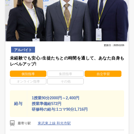
更新日：2025/12/26
アルバイト
未経験でも安心♪生徒たちとの時間を通して、あなた自身も
レベルアップ!
個別指導
集団指導
自立学習
オンライン指導
その他
1授業90分2000円～2,400円
給与
授業準備給572円
研修時の給与:1コマ90分1,716円
東武東上線 和光市駅
最寄り駅