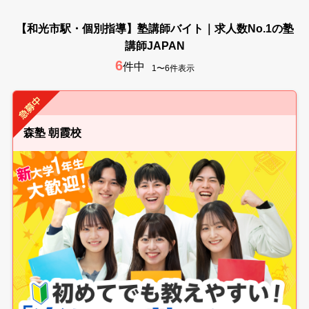
【和光市駅・個別指導】塾講師バイト｜求人数No.1の塾
講師JAPAN
6
件中
1〜6件表示
森塾 朝霞校