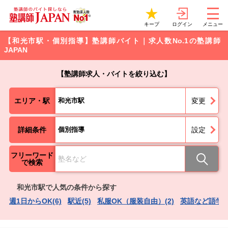
ログイン
キープ
メニュー
【和光市駅・個別指導】塾講師バイト｜求人数No.1の塾講師
JAPAN
【塾講師求人・バイトを絞り込む】
エリア・駅
和光市駅
変更
詳細条件
個別指導
設定
フリーワード
で検索
和光市駅で人気の条件から探す
週1日からOK(6)
駅近(5)
私服OK（服装自由）(2)
英語など語学力