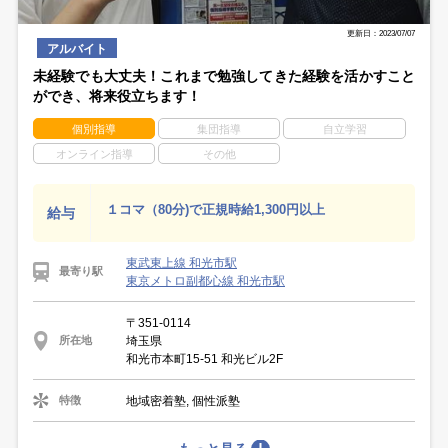
更新日：2023/07/07
アルバイト
未経験でも大丈夫！これまで勉強してきた経験を活かすこと
ができ、将来役立ちます！
個別指導
集団指導
自立学習
オンライン指導
その他
１コマ（80分)で正規時給1,300円以上
給与
東武東上線 和光市駅
最寄り駅
東京メトロ副都心線 和光市駅
〒351-0114
埼玉県
所在地
和光市本町15-51 和光ビル2F
地域密着塾, 個性派塾
特徴