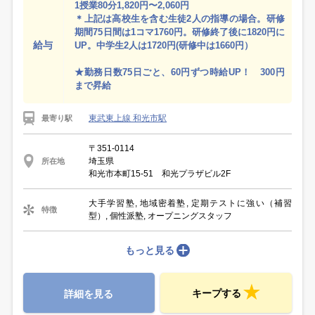
1授業80分1,820円〜2,060円
＊上記は高校生を含む生徒2人の指導の場合。研修
期間75日間は1コマ1760円。研修終了後に1820円に
給与
UP。中学生2人は1720円(研修中は1660円）
★勤務日数75日ごと、60円ずつ時給UP！ 300円
まで昇給
東武東上線 和光市駅
最寄り駅
〒351-0114
埼玉県
所在地
和光市本町15-51 和光プラザビル2F
大手学習塾, 地域密着塾, 定期テストに強い（補習
特徴
型）, 個性派塾, オープニングスタッフ
もっと見る
キープする
詳細を見る