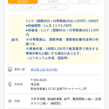
個別指導
集団指導
自立学習
オンライン指導
その他
1コマ（授業80分＋付帯業務10分) 1,870円～2500円
■研修期間：1ヵ月 1コマ1,750円
■研修後：1コマ（授業80分＋付帯業務10分) 1,870
円
給与
※付帯業務は、授業準備・授業報告書作成等の作
業です。
※事務作業：1時間1,150円で教室運営で発生する
事務作業をお願いする場合があります。
（カリキュラム作成、面談等）
東武東上線 和光市駅
最寄り駅
〒351-0115
埼玉県
所在地
和光市新倉1-11-32 志幸73ベートーベン2F
大手学習塾, 地域密着塾, 名門・難関受験に強い, 定期
特徴
テストに強い（補習型）