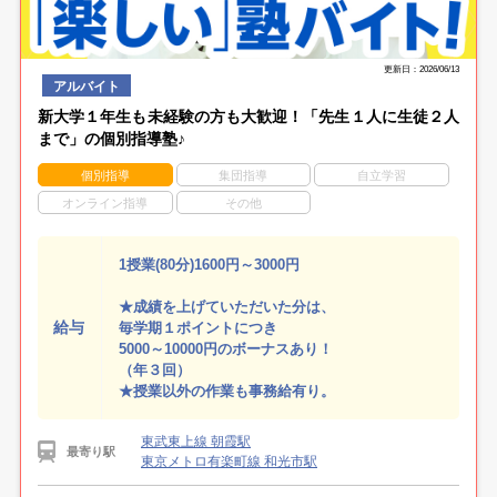
更新日：2026/06/13
アルバイト
新大学１年生も未経験の方も大歓迎！「先生１人に生徒２人
まで」の個別指導塾♪
個別指導
集団指導
自立学習
オンライン指導
その他
1授業(80分)1600円～3000円
★成績を上げていただいた分は、
給与
毎学期１ポイントにつき
5000～10000円のボーナスあり！
（年３回）
★授業以外の作業も事務給有り。
東武東上線 朝霞駅
最寄り駅
東京メトロ有楽町線 和光市駅