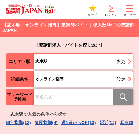
ログイン
キープ
メニュー
【志木駅・オンライン指導】塾講師バイト｜求人数No.1の塾講師
JAPAN
【塾講師求人・バイトを絞り込む】
エリア・駅
志木駅
変更
詳細条件
オンライン指導
設定
フリーワード
で検索
志木駅で人気の条件から探す
個別指導(12)
集団指導(4)
週1日からOK(13)
駅近(12)
私服OK（