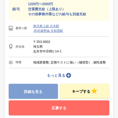
1200円〜2000円
給与
交通費支給（上限あり）
その他事務作業などの給与も別途支給
東武東上線 志木駅
最寄り駅
JR武蔵野線 北朝霞駅
〒353-0002
埼玉県
所在地
志木市中宗岡1-14-1
地域密着塾, 定期テストに強い（補習型）, 個性派塾
特徴
もっと見る
キープする
詳細を見る
応募する