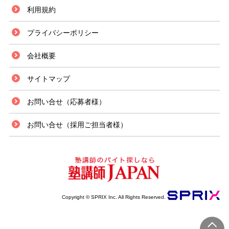
埼玉県志木市は、埼玉県の東南部に位置するベッドタウンであり、和光市と
利用規約
並び、非常に発展した商業地となっています。志木駅前には、大型のショッ
ピングセンター、ゲームセンター、飲食チェーン店が立ち並び、市内には、
プライバシーポリシー
慶應義塾志木高等学校や埼玉県立志木高等学校などの教育機関があります。
そのため、塾講師のアルバイトの募集が多くあり、比較的に多くの選択肢か
会社概要
ら自分自身の働き方を選ぶことができます。なるべく少人数に丁寧に教えた
いのなら個別指導、多くの生徒を相手に授業をしたいなら集団指導など、働
き方は様々です。また、シフト制を用意している場所もあるので、学校に通
サイトマップ
いながら働くこともできます。 通勤に関しては、東武東上線や西武バスを
利用することができます。駅周辺には、飲食チェーン店や大型のショッピン
お問い合せ（応募者様）
グセンターがあるので、帰宅が遅くなっても、食事の心配はないでしょう。
お問い合せ（採用ご担当者様）
Copyright © SPRIX Inc. All Rights Reserved.