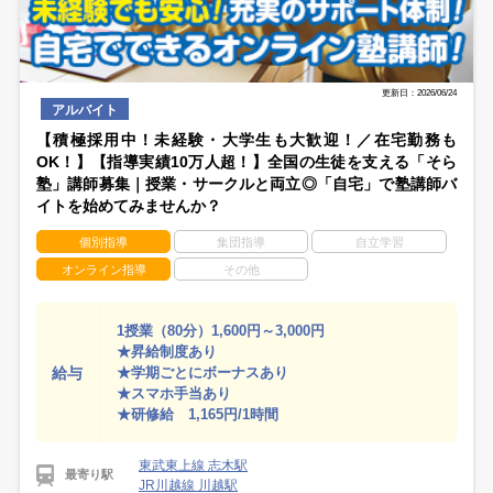
更新日：2026/06/24
アルバイト
【積極採用中！未経験・大学生も大歓迎！／在宅勤務も
OK！】【指導実績10万人超！】全国の生徒を支える「そら
塾」講師募集｜授業・サークルと両立◎「自宅」で塾講師バ
イトを始めてみませんか？
個別指導
集団指導
自立学習
オンライン指導
その他
1授業（80分）1,600円～3,000円
★昇給制度あり
給与
★学期ごとにボーナスあり
★スマホ手当あり
★研修給 1,165円/1時間
東武東上線 志木駅
最寄り駅
JR川越線 川越駅