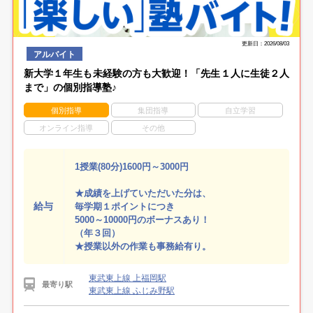
更新日：2026/08/03
アルバイト
新大学１年生も未経験の方も大歓迎！「先生１人に生徒２人
まで」の個別指導塾♪
個別指導
集団指導
自立学習
オンライン指導
その他
1授業(80分)1600円～3000円
★成績を上げていただいた分は、
給与
毎学期１ポイントにつき
5000～10000円のボーナスあり！
（年３回）
★授業以外の作業も事務給有り。
東武東上線 上福岡駅
最寄り駅
東武東上線 ふじみ野駅