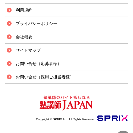
上福岡駅は東武東上線が通っており、副都心線や有楽町線への直通運転が行
利用規約
われています。最近では元町中華街までの直通運転も開始され、以前よりも
交通の便が良くなり都市開発が進んでいる地域です。近年、マンションや新
プライバシーポリシー
たな住宅街の建設が増加傾向にあり、子供の数も増えてきている為、今後塾
に通う人数も多くなっていくことが見込まれます。 埼玉県内で大きな都市
会社概要
である川越市や都内、またバスで川越線の通っている南古谷駅まで行けるこ
とから、埼玉県内に限らず都内や地方の学校など県を跨ぎ、複数の学校を受
験する学生も多くいます。高校の多い川越市にも自転車で行くことが可能
サイトマップ
で、電車でも10分程度で行くことが出来ます。それだけではなく、東武東
上線沿線には大学や短大、私立の中高、私立の小学校など受験を必要とする
お問い合せ（応募者様）
学校が多く立ち並んでいます。塾講師アルバイトの求人倍率は、他の大きな
都市に比べて低い傾向にある為応募すれば採用されやすいでしょう。
お問い合せ（採用ご担当者様）
Copyright © SPRIX Inc. All Rights Reserved.