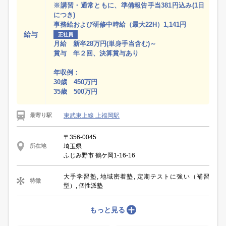
※講習・通常ともに、準備報告手当381円込み(1日
につき)
事務給および研修中時給（最大22H）1,141円
給与
正社員
月給 新卒28万円(単身手当含む)～
賞与 年２回、決算賞与あり
年収例：
30歳 450万円
35歳 500万円
東武東上線 上福岡駅
最寄り駅
〒356-0045
埼玉県
所在地
ふじみ野市 鶴ケ岡1-16-16
大手学習塾, 地域密着塾, 定期テストに強い（補習
特徴
型）, 個性派塾
もっと見る