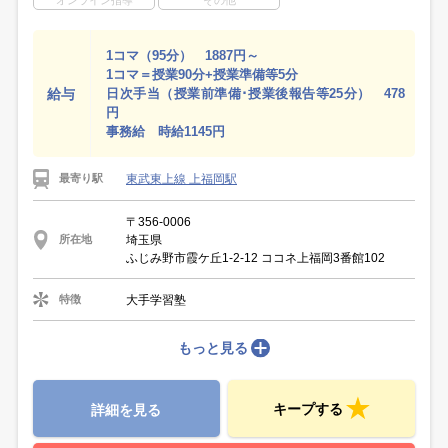
オンライン指導
その他
1コマ（95分） 1887円～
1コマ＝授業90分+授業準備等5分
給与
日次手当（授業前準備･授業後報告等25分） 478
円
事務給 時給1145円
東武東上線 上福岡駅
最寄り駅
〒356-0006
埼玉県
所在地
ふじみ野市霞ケ丘1-2-12 ココネ上福岡3番館102
大手学習塾
特徴
もっと見る
キープする
詳細を見る