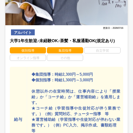
更新日：2026/07/16
アルバイト
大学1年生歓迎♪未経験OK♪茶髪・私服通勤OK(規定あり)
個別指導
集団指導
自立学習
オンライン指導
その他
◆集団指導：時給2,300円～5,000円
◆個別指導：時給1,300円～3,000円
休憩以外の在室時間は、仕事内容により「授業
給」か「コーチ給」か「運営補助給」を適用しま
す。
★コーチ給（学習指導や生徒対応が伴う業務で
す。）（例）質問対応、チューター指導 等
給与
★運営補助給（学習指導や生徒対応が伴わない業
務です。）（例）PC入力、掲示作成、書類処理
等