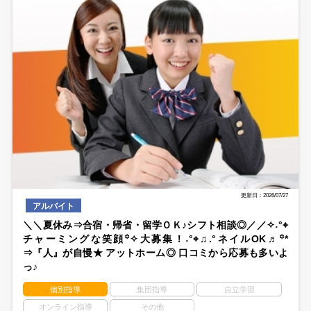
更新日：2026/07/27
アルバイト
＼＼夏休み⇒合宿・帰省・留学ＯＫ♪シフト相談◎／／✧˖°⌖
チャーミングな笑顔꙳✧大募集！˖°⌖♫.°ネイルOK♬꙳*
⇒『人』が自慢★ アットホーム◎ 口コミから応募も多いよ
っ♪
個別指導
集団指導
自立学習
オンライン指導
その他