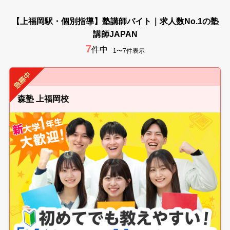
【上福岡駅・個別指導】塾講師バイト｜求人数No.1の塾
講師JAPAN
7
件中
1〜7件表示
森塾 上福岡校