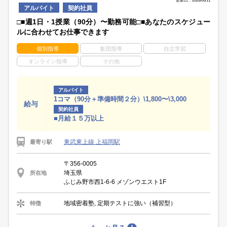
更新日：2026/06/11
アルバイト
契約社員
□■週1日・1授業（90分）〜勤務可能□■あなたのスケジュー
ルに合わせてお仕事できます
個別指導
集団指導
自立学習
オンライン指導
その他
アルバイト
1コマ（90分＋準備時間２分）\1,800〜\3,000
給与
契約社員
■月給１５万以上
東武東上線 上福岡駅
最寄り駅
〒356-0005
埼玉県
所在地
ふじみ野市西1-6-6 メゾンウエスト1F
地域密着塾, 定期テストに強い（補習型）
特徴