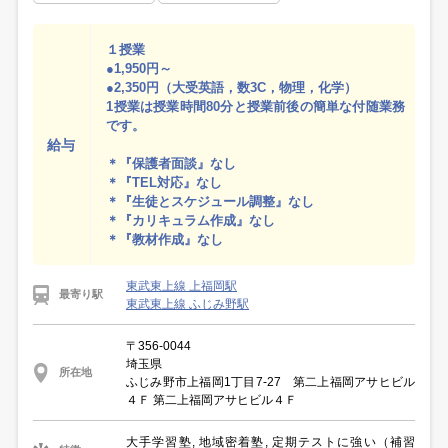
１授業
●1,950円～
●2,350円（大受英語，数3C，物理，化学）
1授業は授業時間80分と授業前後の簡単な付随業務
です。
給与
＊『保護者面談』なし
＊『TEL対応』なし
＊『生徒とスケジュール調整』なし
＊『カリキュラム作成』なし
＊『教材作成』なし
東武東上線 上福岡駅
最寄り駅
東武東上線 ふじみ野駅
〒356-0044
埼玉県
所在地
ふじみ野市上福岡1丁目7-27 第二上福岡アサヒビル
４Ｆ 第二上福岡アサヒビル４Ｆ
大手学習塾, 地域密着塾, 定期テストに強い（補習