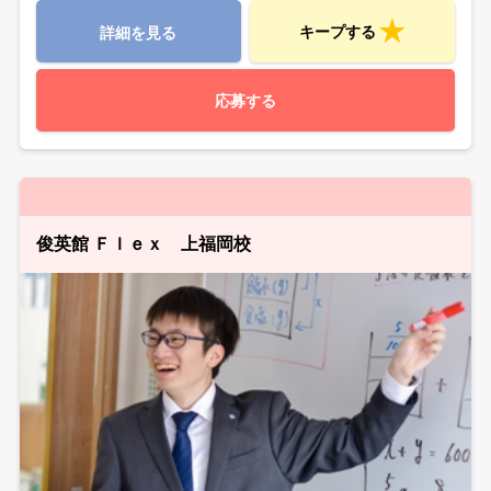
キープする
詳細を見る
応募する
俊英館 Ｆｌｅｘ 上福岡校