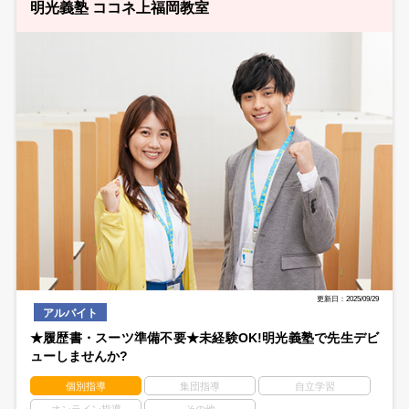
明光義塾 ココネ上福岡教室
更新日：2025/09/29
アルバイト
★履歴書・スーツ準備不要★未経験OK!明光義塾で先生デビ
ューしませんか?
個別指導
集団指導
自立学習