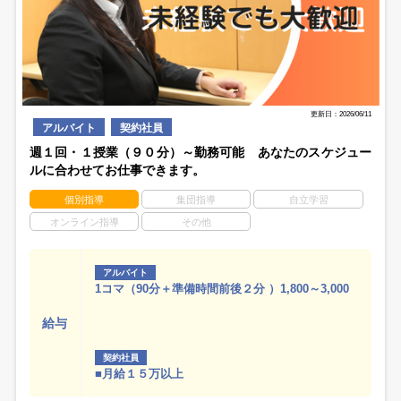
更新日：2026/06/11
アルバイト
契約社員
週１回・１授業（９０分）～勤務可能 あなたのスケジュー
ルに合わせてお仕事できます。
個別指導
集団指導
自立学習
オンライン指導
その他
アルバイト
1コマ（90分＋準備時間前後２分 ）1,800～3,000
給与
契約社員
■月給１５万以上