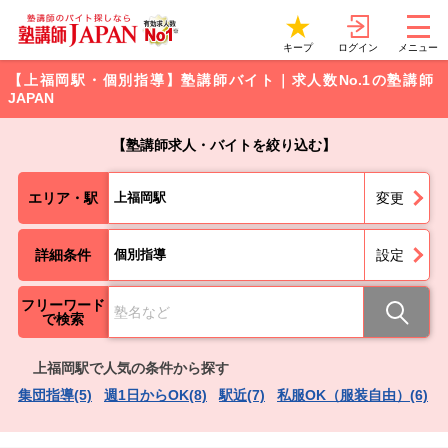
ログイン
キープ
メニュー
【上福岡駅・個別指導】塾講師バイト｜求人数No.1の塾講師
JAPAN
【塾講師求人・バイトを絞り込む】
エリア・駅
上福岡駅
変更
詳細条件
個別指導
設定
フリーワード
で検索
上福岡駅で人気の条件から探す
集団指導(5)
週1日からOK(8)
駅近(7)
私服OK（服装自由）(6)