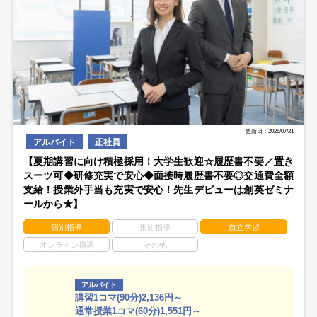
更新日：2026/07/21
アルバイト
正社員
【夏期講習に向け積極採用！大学生歓迎☆履歴書不要／置き
スーツ可◆研修充実で安心◆面接時履歴書不要◎交通費全額
支給！授業外手当も充実で安心！先生デビューは創英ゼミナ
ールから★】
個別指導
集団指導
自立学習
オンライン指導
その他
アルバイト
講習1コマ(90分)2,136円～
通常授業1コマ(60分)1,551円～