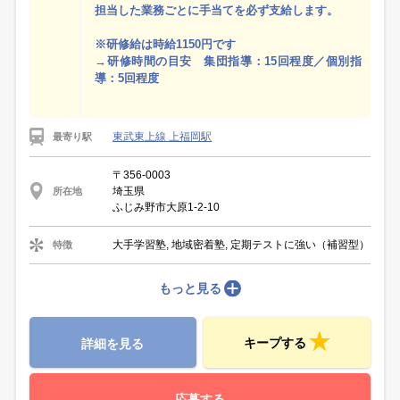
担当した業務ごとに手当てを必ず支給します。
※研修給は時給1150円です
→研修時間の目安 集団指導：15回程度／個別指
導：5回程度
東武東上線 上福岡駅
最寄り駅
〒356-0003
埼玉県
所在地
ふじみ野市大原1-2-10
大手学習塾, 地域密着塾, 定期テストに強い（補習型）
特徴
もっと見る
キープする
詳細を見る
応募する