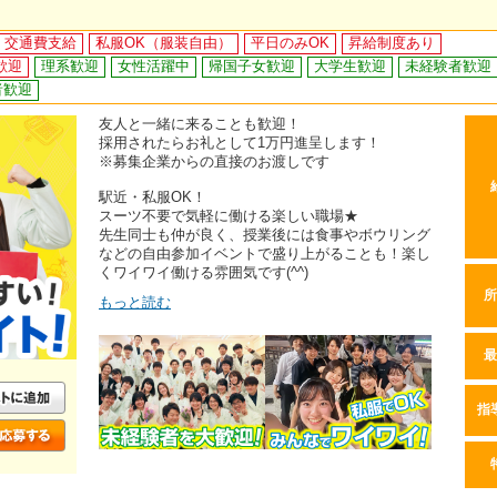
交通費支給
私服OK（服装自由）
平日のみOK
昇給制度あり
歓迎
理系歓迎
女性活躍中
帰国子女歓迎
大学生歓迎
未経験者歓迎
者歓迎
友人と一緒に来ることも歓迎！
採用されたらお礼として1万円進呈します！
※募集企業からの直接のお渡しです
駅近・私服OK！
スーツ不要で気軽に働ける楽しい職場★
先生同士も仲が良く、授業後には食事やボウリング
などの自由参加イベントで盛り上がることも！楽し
くワイワイ働ける雰囲気です(^^)
所
もっと読む
最
指