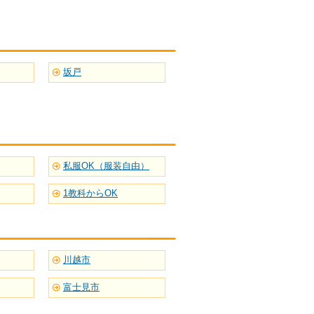
坂戸
私服OK（服装自由）
1教科からOK
川越市
富士見市