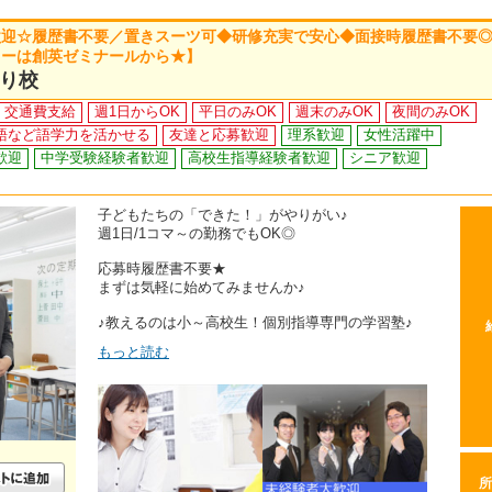
歓迎☆履歴書不要／置きスーツ可◆研修充実で安心◆面接時履歴書不要
ューは創英ゼミナールから★】
り校
交通費支給
週1日からOK
平日のみOK
週末のみOK
夜間のみOK
語など語学力を活かせる
友達と応募歓迎
理系歓迎
女性活躍中
歓迎
中学受験経験者歓迎
高校生指導経験者歓迎
シニア歓迎
子どもたちの「できた！」がやりがい♪
週1日/1コマ～の勤務でもOK◎
応募時履歴書不要★
まずは気軽に始めてみませんか♪
♪教えるのは小～高校生！個別指導専門の学習塾♪
もっと読む
所