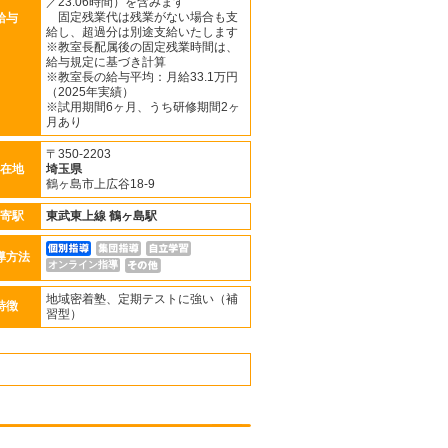
／23.06時間）を含みます
固定残業代は残業がない場合も支
給与
給し、超過分は別途支給いたします
※教室長配属後の固定残業時間は、
給与規定に基づき計算
※教室長の給与平均：月給33.1万円
（2025年実績）
※試用期間6ヶ月、うち研修期間2ヶ
月あり
〒350-2203
在地
埼玉県
鶴ヶ島市上広谷18-9
寄駅
東武東上線
鶴ヶ島駅
導方法
オンライン指導
地域密着塾、定期テストに強い（補
特徴
習型）