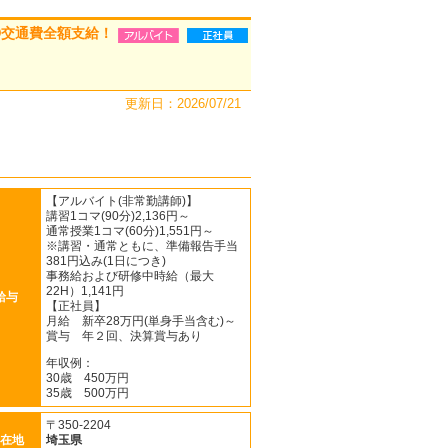
◎交通費全額支給！
更新日：2026/07/21
【アルバイト(非常勤講師)】
講習1コマ(90分)2,136円～
通常授業1コマ(60分)1,551円～
※講習・通常ともに、準備報告手当
381円込み(1日につき)
事務給および研修中時給（最大
22H）1,141円
給与
【正社員】
月給 新卒28万円(単身手当含む)～
賞与 年２回、決算賞与あり
年収例：
30歳 450万円
35歳 500万円
〒350-2204
在地
埼玉県