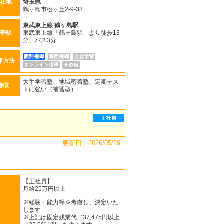
在地
埼玉県
鶴ヶ島市松ヶ丘2-9-33
東武東上線
鶴ヶ島駅
寄駅
東武東上線「鶴ヶ島駅」より徒歩13
分、バス3分
導方法
オンライン指導
大手学習塾、地域密着塾、定期テス
特徴
トに強い（補習型）
更新日：2026/05/29
【正社員】
月給25万円以上
※経験・能力等を考慮し、決定いた
します
※上記は固定残業代（37,475円以上