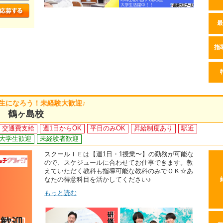
最
指
先生になろう！未経験大歓迎♪
E 鶴ヶ島校
交通費支給
週1日からOK
平日のみOK
昇給制度あり
駅近
大学生歓迎
未経験者歓迎
スクールＩＥは【週1日・1授業〜】の勤務が可能な
ので、スケジュールに合わせてお仕事できます。教
えていただく教科も指導可能な教科のみでＯＫ☆あ
なたの得意科目を活かしてください♪
もっと読む