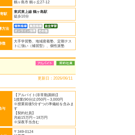
鶴ヶ島市 鶴ヶ丘27-12
東武東上線
鶴ヶ島駅
寄駅
徒歩10分
導方法
オンライン指導
大手学習塾、地域密着塾、定期テス
特徴
トに強い（補習型）、個性派塾
更新日：2026/06/11
【アルバイト(非常勤講師)】
1授業(90分)2,050円～3,000円
※授業前後5分ずつの準備給を含みま
給与
す
【契約社員】
月給15万円～18万円
※深夜手当含む
〒349-0124