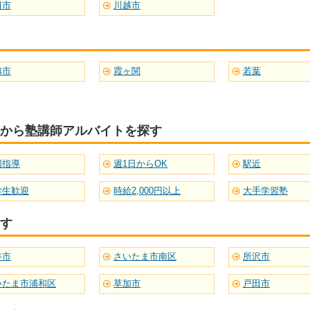
田市
川越市
越市
霞ヶ関
若葉
から塾講師アルバイトを探す
団指導
週1日からOK
駅近
学生歓迎
時給2,000円以上
大手学習塾
す
谷市
さいたま市南区
所沢市
いたま市浦和区
草加市
戸田市