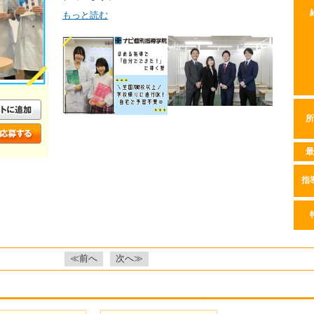
もっと読む
所
最
指
≪前へ
次へ≫