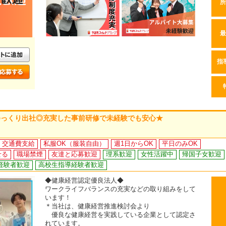
所
最
指
ゆっくり出社◎充実した事前研修で未経験でも安心★
交通費支給
私服OK（服装自由）
週1日からOK
平日のみOK
せる
職場禁煙
友達と応募歓迎
理系歓迎
女性活躍中
帰国子女歓迎
経験者歓迎
高校生指導経験者歓迎
◆健康経営認定優良法人◆
ワークライフバランスの充実などの取り組みをして
います！
＊当社は、健康経営推進検討会より
優良な健康経営を実践している企業として認定さ
れています。