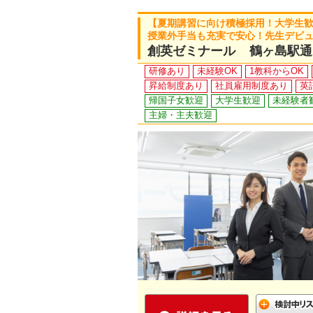
【夏期講習に向け積極採用！大学生
授業外手当も充実で安心！先生デビ
創英ゼミナール 鶴ヶ島駅通
研修あり
未経験OK
1教科からOK
昇給制度あり
社員雇用制度あり
英
帰国子女歓迎
大学生歓迎
未経験者
主婦・主夫歓迎