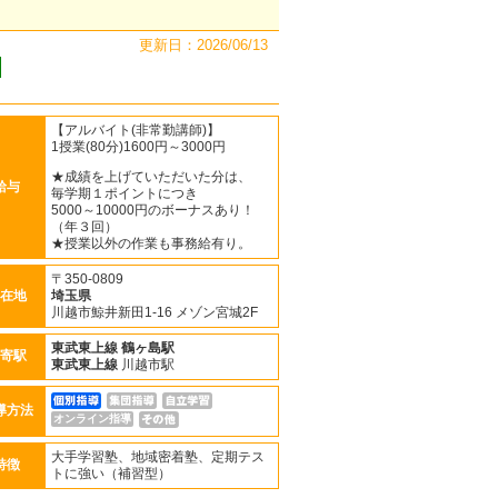
更新日：2026/06/13
【アルバイト(非常勤講師)】
1授業(80分)1600円～3000円
★成績を上げていただいた分は、
給与
毎学期１ポイントにつき
5000～10000円のボーナスあり！
（年３回）
★授業以外の作業も事務給有り。
〒350-0809
在地
埼玉県
川越市鯨井新田1-16 メゾン宮城2F
東武東上線
鶴ヶ島駅
寄駅
東武東上線
川越市駅
導方法
オンライン指導
大手学習塾、地域密着塾、定期テス
特徴
トに強い（補習型）