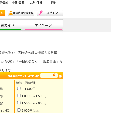
歓迎の塾や、高時給の求人情報も多数掲
からOK」「平日のみOK」「服装自由」な
援します！
4
給与（円/時間）
導
～1,000円
導
1,000円～1,500円
習
1,500円～2,000円
イン指
2,000円以上