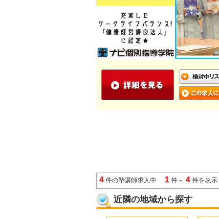
4
1
4
件の塾講師求人中
件～
件を表示
近隣の地域から探す