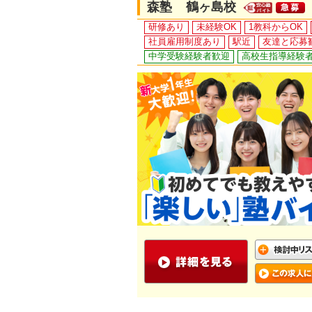
森塾 鶴ヶ島校
研修あり
未経験OK
1教科からOK
社員雇用制度あり
駅近
友達と応募
中学受験経験者歓迎
高校生指導経験