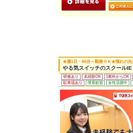
★週1日・90分～勤務ＯＫ★憧れの
やる気スイッチのスクールI
研修あり
未経験OK
1教科からOK
駐車場あり
理系歓迎
女性活躍中