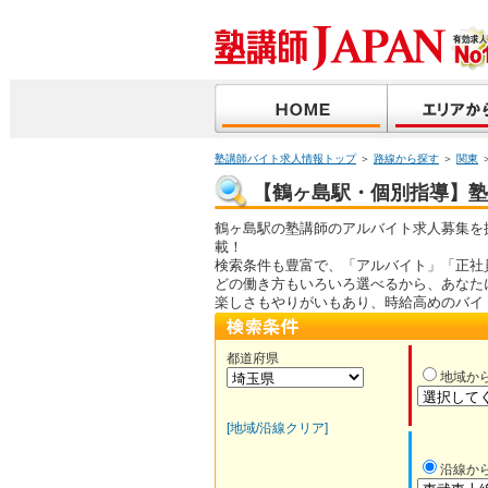
塾講師バイト求人情報トップ
＞
路線から探す
＞
関東
【鶴ヶ島駅・個別指導】塾講
鶴ヶ島駅の塾講師のアルバイト求人募集を
載！
検索条件も豊富で、「アルバイト」「正社
どの働き方もいろいろ選べるから、あなた
楽しさもやりがいもあり、時給高めのバイ
都道府県
地域か
[地域/沿線クリア]
沿線か