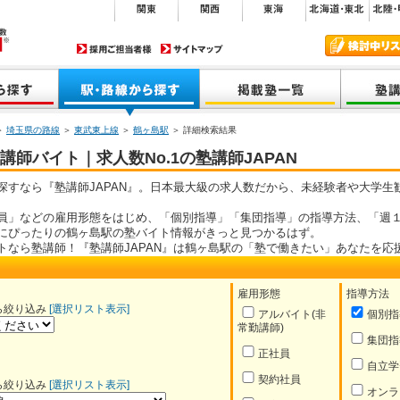
＞
埼玉県の路線
＞
東武東上線
＞
鶴ヶ島駅
＞ 詳細検索結果
師バイト｜求人数No.1の塾講師JAPAN
探すなら『塾講師JAPAN』。日本最大級の求人数だから、未経験者や大学生
員」などの雇用形態をはじめ、「個別指導」「集団指導」の指導方法、「週１
にぴったりの鶴ヶ島駅の塾バイト情報がきっと見つかるはず。
トなら塾講師！『塾講師JAPAN』は鶴ヶ島駅の「塾で働きたい」あなたを応
雇用形態
指導方法
ら絞り込み
[選択リスト表示]
アルバイト(非
個別指
常勤講師)
集団指
正社員
自立学
契約社員
ら絞り込み
[選択リスト表示]
オンラ