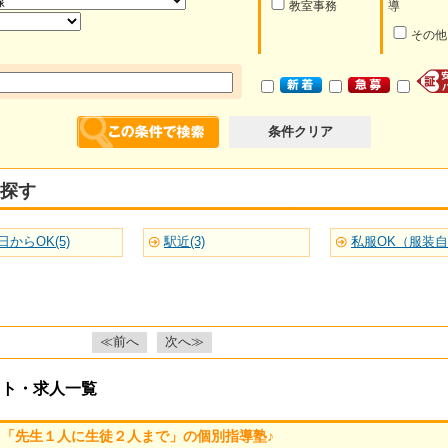
教室事務
導
その他
条件クリア
探す
日からOK(5)
駅近(3)
私服OK（服装自由
≪前へ
次へ≫
イト・求人一覧
「先生１人に生徒２人まで」の個別指導塾♪