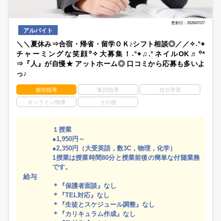
更新日：2026/07/27
アルバイト
＼＼夏休み⇒合宿・帰省・留学ＯＫ♪シフト相談◎／／✧˖°⌖
チャーミングな笑顔꙳✧大募集！˖°⌖♫.°ネイルOK♬꙳*
⇒『人』が自慢★ アットホーム◎ 口コミから応募も多いよ
っ♪
個別指導
集団指導
自立学習
オンライン指導
その他
１授業
●1,950円～
●2,350円（大受英語，数3C，物理，化学）
1授業は授業時間80分と授業前後の簡単な付随業務
です。
給与
＊『保護者面談』なし
＊『TEL対応』なし
＊『生徒とスケジュール調整』なし
＊『カリキュラム作成』なし