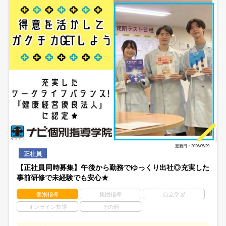
更新日：2026/05/29
正社員
【正社員同時募集】午後から勤務でゆっくり出社◎充実した
事前研修で未経験でも安心★
個別指導
集団指導
自立学習
オンライン指導
その他