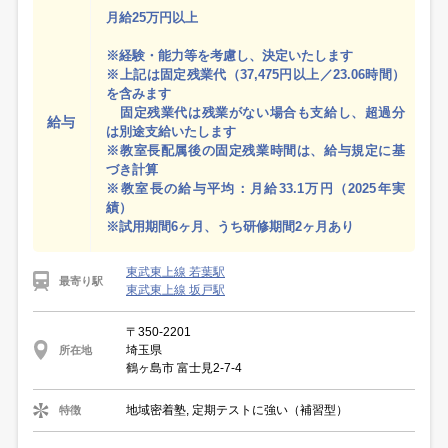
月給25万円以上
※経験・能力等を考慮し、決定いたします
※上記は固定残業代（37,475円以上／23.06時間）
を含みます
固定残業代は残業がない場合も支給し、超過分
給与
は別途支給いたします
※教室長配属後の固定残業時間は、給与規定に基
づき計算
※教室長の給与平均：月給33.1万円（2025年実
績）
※試用期間6ヶ月、うち研修期間2ヶ月あり
東武東上線 若葉駅
最寄り駅
東武東上線 坂戸駅
〒350-2201
埼玉県
所在地
鶴ヶ島市 富士見2-7-4
地域密着塾, 定期テストに強い（補習型）
特徴