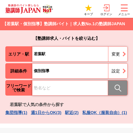
ログイン
キープ
メニュー
【若葉駅・個別指導】塾講師バイト｜求人数No.1の塾講師JAPAN
【塾講師求人・バイトを絞り込む】
エリア・駅
若葉駅
変更
詳細条件
個別指導
設定
フリーワード
で検索
若葉駅で人気の条件から探す
集団指導(1)
週1日からOK(3)
駅近(2)
私服OK（服装自由）(1)