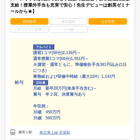
支給！授業外手当も充実で安心！先生デビューは創英ゼミナ
ールから★】
個別指導
集団指導
自立学習
オンライン指導
その他
アルバイト
講習1コマ(90分)2,136円～
通常授業1コマ(60分)1,551円～
※講習・通常ともに、準備報告手当381円込み(1日
につき)
事務給および研修中時給（最大22H）1,141円
給与
正社員
月給 新卒28万円(単身手当含む)～
賞与 年２回、決算賞与あり
年収例：
30歳 450万円
35歳 500万円
東武東上線 若葉駅
最寄り駅