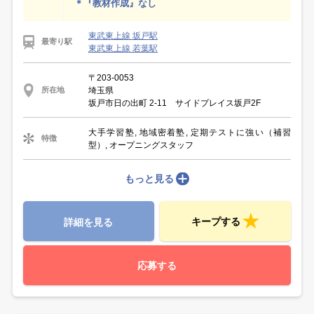
＊『教材作成』なし
東武東上線 坂戸駅
最寄り駅
東武東上線 若葉駅
〒203-0053
埼玉県
所在地
坂戸市日の出町 2-11 サイドプレイス坂戸2F
大手学習塾, 地域密着塾, 定期テストに強い（補習
特徴
型）, オープニングスタッフ
もっと見る
キープする
詳細を見る
応募する