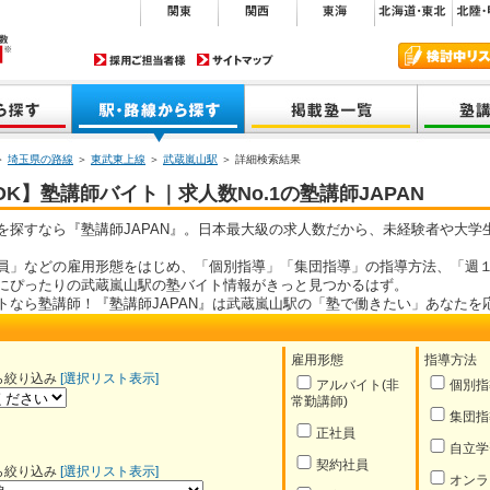
＞
埼玉県の路線
＞
東武東上線
＞
武蔵嵐山駅
＞ 詳細検索結果
K】塾講師バイト｜求人数No.1の塾講師JAPAN
を探すなら『塾講師JAPAN』。日本最大級の求人数だから、未経験者や大学
員」などの雇用形態をはじめ、「個別指導」「集団指導」の指導方法、「週１
にぴったりの武蔵嵐山駅の塾バイト情報がきっと見つかるはず。
トなら塾講師！『塾講師JAPAN』は武蔵嵐山駅の「塾で働きたい」あなたを
雇用形態
指導方法
ら絞り込み
[選択リスト表示]
アルバイト(非
個別指
常勤講師)
集団指
正社員
自立学
契約社員
ら絞り込み
[選択リスト表示]
オンラ