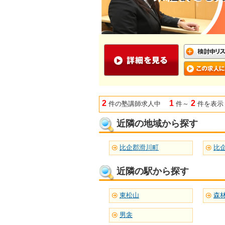
2
1
2
件の塾講師求人中
件～
件を表示
近隣の地域から探す
比企郡滑川町
比
近隣の駅から探す
東松山
森
男衾