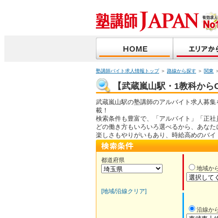
塾講師バイト求人情報トップ
＞
路線から探す
＞
関東
【武蔵嵐山駅・1教科からO
武蔵嵐山駅の塾講師のアルバイト求人募集
載！
検索条件も豊富で、「アルバイト」「正社
どの働き方もいろいろ選べるから、あなた
楽しさもやりがいもあり、時給高めのバイ
都道府県
地域か
[地域/沿線クリア]
沿線か