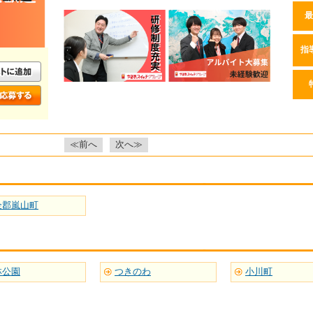
最
指
≪前へ
次へ≫
企郡嵐山町
林公園
つきのわ
小川町