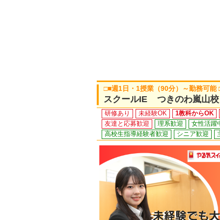
□■週1日・1授業（90分）～勤務可能
スクールIE つきのわ嵐山校
研修あり
未経験OK
1教科からOK
友達と応募歓迎
理系歓迎
女性活躍
高校生指導経験者歓迎
シニア歓迎