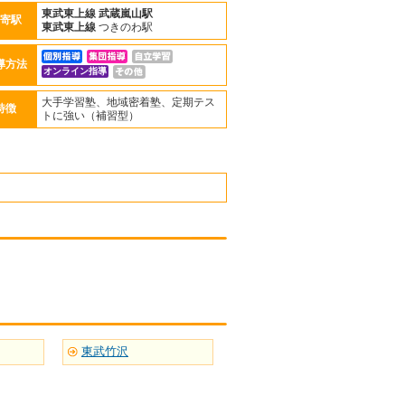
東武東上線
武蔵嵐山駅
寄駅
東武東上線
つきのわ駅
導方法
オンライン指導
大手学習塾、地域密着塾、定期テス
特徴
トに強い（補習型）
東武竹沢