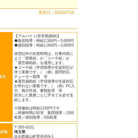
更新日：2026/07/16
【アルバイト(非常勤講師)】
◆集団指導：時給2,300円～5,000円
◆個別指導：時給1,300円～3,000円
休憩以外の在室時間は、仕事内容に
より「授業給」か「コーチ給」か
「運営補助給」を適用します。
★コーチ給（学習指導や生徒対応が
伴う業務です。）（例）質問対応、
給与
チューター指導 等
★運営補助給（学習指導や生徒対応
が伴わない業務です。）（例）PC入
力、掲示作成、書類処理 等
担当した業務ごとに手当てを必ず支
給します。
※研修給は時給1150円です
→研修時間の目安 集団指導：15回
程度／個別指導：5回程度
〒355-0221
在地
埼玉県
比企郡嵐山町菅谷459-1