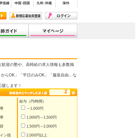
生歓迎の塾や、高時給の求人情報も多数掲
からOK」「平日のみOK」「服装自由」な
応援します！
2
給与（円/時間）
導
～1,000円
導
1,000円～1,500円
習
1,500円～2,000円
イン指
2,000円以上