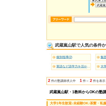
武蔵嵐山駅で人気の条件か
個別指導(2)
集団
英語など語学力を活かせる(1)
大学
2
1
2
件の塾講師求人中
件～
件を表示
武蔵嵐山駅・1教科からOKの塾
大学1年生歓迎♪未経験OK♪茶髪・私服