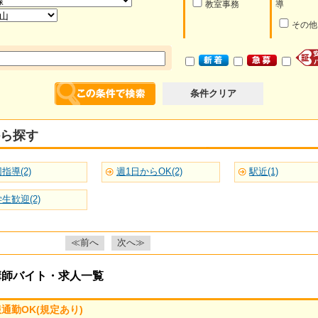
教室事務
導
その他
条件クリア
ら探す
指導(2)
週1日からOK(2)
駅近(1)
生歓迎(2)
≪前へ
次へ≫
講師バイト・求人一覧
通勤OK(規定あり)