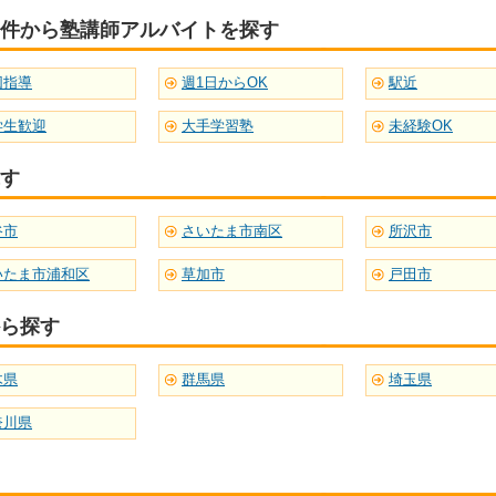
件から塾講師アルバイトを探す
団指導
週1日からOK
駅近
学生歓迎
大手学習塾
未経験OK
す
谷市
さいたま市南区
所沢市
いたま市浦和区
草加市
戸田市
ら探す
木県
群馬県
埼玉県
奈川県