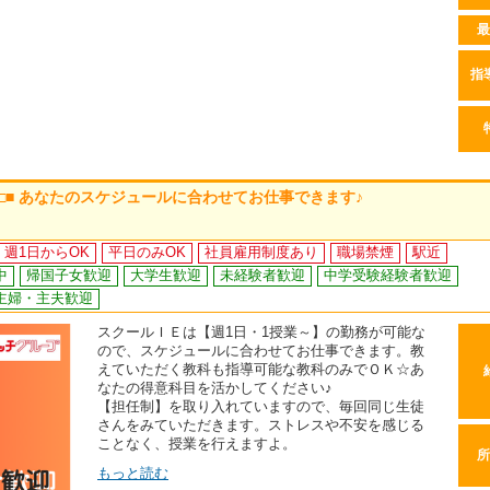
最
指
 □■ あなたのスケジュールに合わせてお仕事できます♪
週1日からOK
平日のみOK
社員雇用制度あり
職場禁煙
駅近
中
帰国子女歓迎
大学生歓迎
未経験者歓迎
中学受験経験者歓迎
主婦・主夫歓迎
スクールＩＥは【週1日・1授業～】の勤務が可能な
ので、スケジュールに合わせてお仕事できます。教
えていただく教科も指導可能な教科のみでＯＫ☆あ
なたの得意科目を活かしてください♪
【担任制】を取り入れていますので、毎回同じ生徒
さんをみていただきます。ストレスや不安を感じる
ことなく、授業を行えますよ。
所
もっと読む