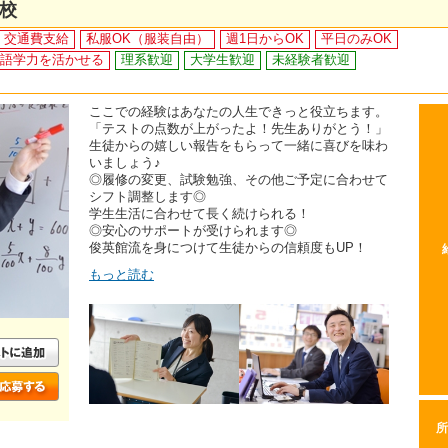
校
交通費支給
私服OK（服装自由）
週1日からOK
平日のみOK
語学力を活かせる
理系歓迎
大学生歓迎
未経験者歓迎
ここでの経験はあなたの人生できっと役立ちます。
「テストの点数が上がったよ！先生ありがとう！」
生徒からの嬉しい報告をもらって一緒に喜びを味わ
いましょう♪
◎履修の変更、試験勉強、その他ご予定に合わせて
シフト調整します◎
学生生活に合わせて長く続けられる！
◎安心のサポートが受けられます◎
俊英館流を身につけて生徒からの信頼度もUP！
もっと読む
所