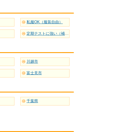
私服OK（服装自由）
定期テストに強い（補習型）
川越市
富士見市
千葉県