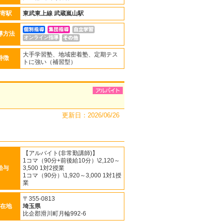
寄駅
東武東上線
武蔵嵐山駅
導方法
オンライン指導
大手学習塾、地域密着塾、定期テス
特徴
トに強い（補習型）
更新日：2026/06/26
【アルバイト(非常勤講師)】
1コマ（90分+前後給10分）\2,120～
給与
3,500 1対2授業
1コマ（90分）\1,920～3,000 1対1授
業
〒355-0813
在地
埼玉県
比企郡滑川町月輪992-6