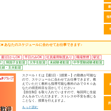
最
指
 □■ あなたのスケジュールに合わせてお仕事できます♪
週1日からOK
平日のみOK
社員雇用制度あり
職場禁煙
駅近
中
帰国子女歓迎
大学生歓迎
未経験者歓迎
中学受験経験者歓迎
主婦・主夫歓迎
スクールＩＥは【週1日・1授業～】の勤務が可能な
ので、スケジュールに合わせてお仕事できます。教
えていただく教科も指導可能な教科のみでＯＫ☆あ
なたの得意科目を活かしてください♪
【担任制】を取り入れていますので、毎回同じ生徒
さんをみていただきます。ストレスや不安を感じる
ことなく、授業を行えますよ。
所
もっと読む