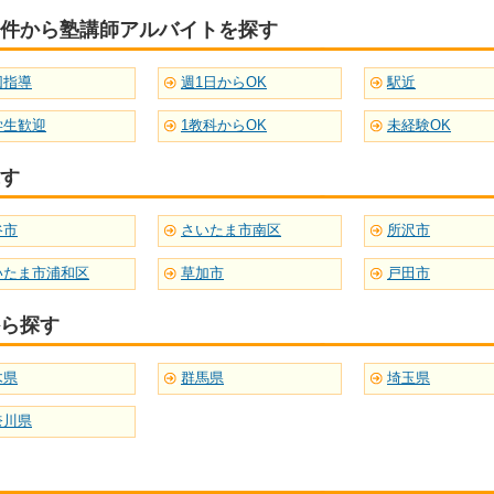
件から塾講師アルバイトを探す
団指導
週1日からOK
駅近
学生歓迎
1教科からOK
未経験OK
す
谷市
さいたま市南区
所沢市
いたま市浦和区
草加市
戸田市
ら探す
木県
群馬県
埼玉県
奈川県