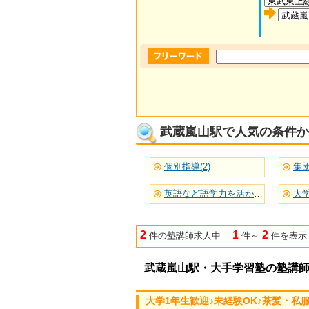
武蔵嵐山駅で人気の条件か
個別指導(2)
集団
英語など語学力を活かせる(1)
大学
2
1
2
件の塾講師求人中
件～
件を表示
武蔵嵐山駅・大手学習塾の塾講
大学1年生歓迎♪未経験OK♪茶髪・私服