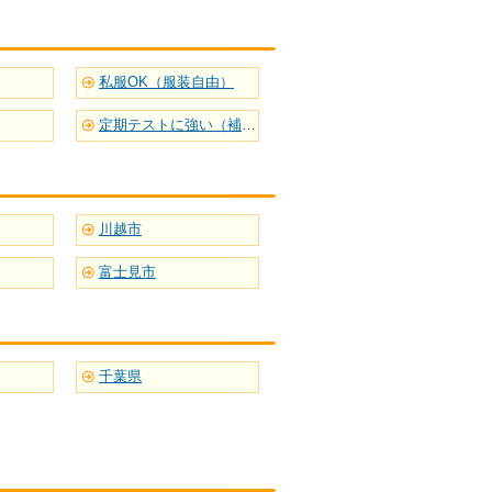
私服OK（服装自由）
定期テストに強い（補習型）
川越市
富士見市
千葉県