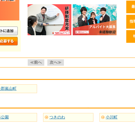
最
指
≪前へ
次へ≫
企郡嵐山町
林公園
つきのわ
小川町