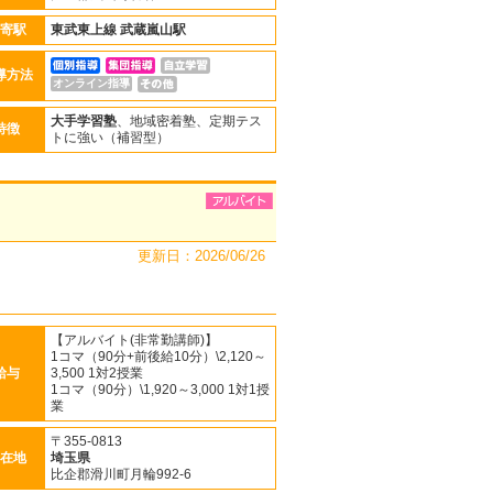
寄駅
東武東上線
武蔵嵐山駅
導方法
オンライン指導
大手学習塾
、地域密着塾、定期テス
特徴
トに強い（補習型）
更新日：2026/06/26
【アルバイト(非常勤講師)】
1コマ（90分+前後給10分）\2,120～
給与
3,500 1対2授業
1コマ（90分）\1,920～3,000 1対1授
業
〒355-0813
在地
埼玉県
比企郡滑川町月輪992-6