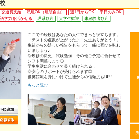
校
交通費支給
私服OK（服装自由）
週1日からOK
平日のみOK
語学力を活かせる
理系歓迎
大学生歓迎
未経験者歓迎
ここでの経験はあなたの人生できっと役立ちます。
「テストの点数が上がったよ！先生ありがとう！」
生徒からの嬉しい報告をもらって一緒に喜びを味わ
いましょう♪
◎履修の変更、試験勉強、その他ご予定に合わせて
シフト調整します◎
学生生活に合わせて長く続けられる！
◎安心のサポートが受けられます◎
俊英館流を身につけて生徒からの信頼度もUP！
もっと読む
所