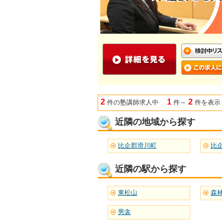
2
1
2
件の塾講師求人中
件～
件を表示
近隣の地域から探す
比企郡滑川町
比
近隣の駅から探す
東松山
森
男衾