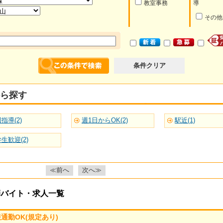
教室事務
導
その他
条件クリア
ら探す
指導(2)
週1日からOK(2)
駅近(1)
生歓迎(2)
≪前へ
次へ≫
師バイト・求人一覧
通勤OK(規定あり)