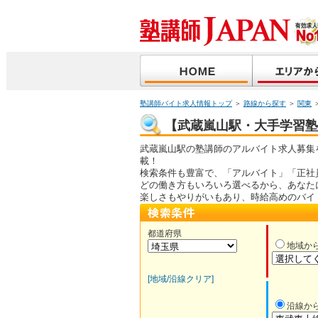
塾講師バイト求人情報トップ
＞
路線から探す
＞
関東
【武蔵嵐山駅・大手学習塾】
武蔵嵐山駅の塾講師のアルバイト求人募集
載！
検索条件も豊富で、「アルバイト」「正社
どの働き方もいろいろ選べるから、あなた
楽しさもやりがいもあり、時給高めのバイ
都道府県
地域か
[地域/沿線クリア]
沿線か