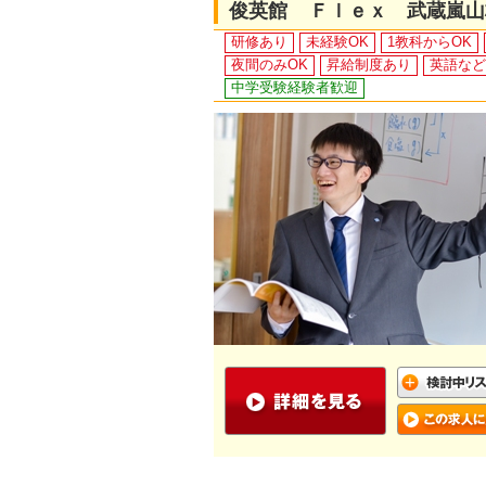
俊英館 Ｆｌｅｘ 武蔵嵐山
研修あり
未経験OK
1教科からOK
夜間のみOK
昇給制度あり
英語など
中学受験経験者歓迎