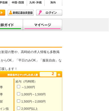
生歓迎の塾や、高時給の求人情報も多数掲
からOK」「平日のみOK」「服装自由」な
応援します！
2
給与（円/時間）
導
～1,000円
導
1,000円～1,500円
習
1,500円～2,000円
イン指
2,000円以上