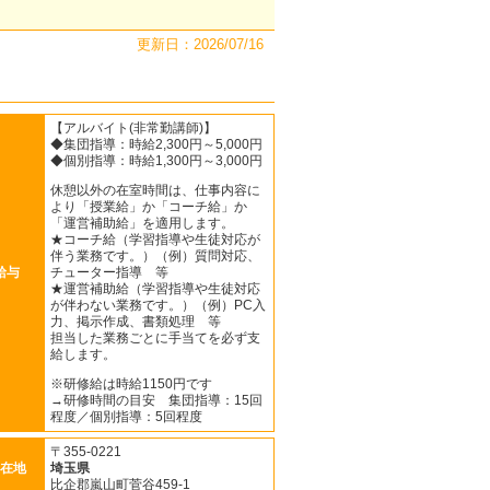
更新日：2026/07/16
【アルバイト(非常勤講師)】
◆集団指導：時給2,300円～5,000円
◆個別指導：時給1,300円～3,000円
休憩以外の在室時間は、仕事内容に
より「授業給」か「コーチ給」か
「運営補助給」を適用します。
★コーチ給（学習指導や生徒対応が
伴う業務です。）（例）質問対応、
給与
チューター指導 等
★運営補助給（学習指導や生徒対応
が伴わない業務です。）（例）PC入
力、掲示作成、書類処理 等
担当した業務ごとに手当てを必ず支
給します。
※研修給は時給1150円です
→研修時間の目安 集団指導：15回
程度／個別指導：5回程度
〒355-0221
在地
埼玉県
比企郡嵐山町菅谷459-1