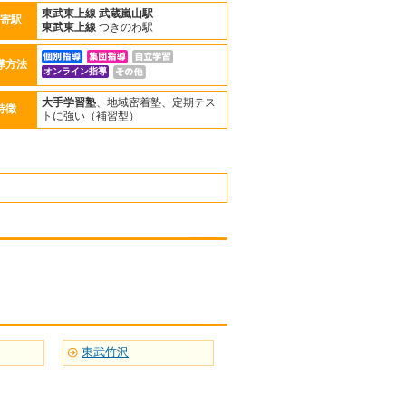
東武東上線
武蔵嵐山駅
寄駅
東武東上線
つきのわ駅
導方法
オンライン指導
大手学習塾
、地域密着塾、定期テス
特徴
トに強い（補習型）
東武竹沢