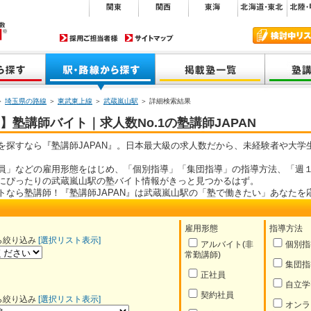
＞
埼玉県の路線
＞
東武東上線
＞
武蔵嵐山駅
＞ 詳細検索結果
塾講師バイト｜求人数No.1の塾講師JAPAN
を探すなら『塾講師JAPAN』。日本最大級の求人数だから、未経験者や大学
員」などの雇用形態をはじめ、「個別指導」「集団指導」の指導方法、「週１
にぴったりの武蔵嵐山駅の塾バイト情報がきっと見つかるはず。
トなら塾講師！『塾講師JAPAN』は武蔵嵐山駅の「塾で働きたい」あなたを
雇用形態
指導方法
ら絞り込み
[選択リスト表示]
アルバイト(非
個別指
常勤講師)
集団指
正社員
自立学
契約社員
ら絞り込み
[選択リスト表示]
オンラ