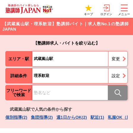
ログイン
キープ
メニュー
【武蔵嵐山駅・理系歓迎】塾講師バイト｜求人数No.1の塾講師
JAPAN
【塾講師求人・バイトを絞り込む】
エリア・駅
武蔵嵐山駅
変更
詳細条件
理系歓迎
設定
フリーワード
で検索
武蔵嵐山駅で人気の条件から探す
個別指導(2)
集団指導(2)
週1日からOK(2)
駅近(1)
私服OK（服装