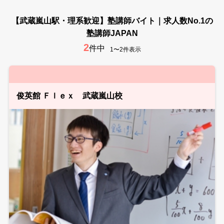
【武蔵嵐山駅・理系歓迎】塾講師バイト｜求人数No.1の
塾講師JAPAN
2
件中
1〜2件表示
俊英館 Ｆｌｅｘ 武蔵嵐山校