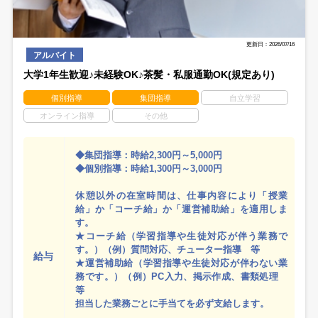
更新日：2026/07/16
アルバイト
大学1年生歓迎♪未経験OK♪茶髪・私服通勤OK(規定あり)
個別指導
集団指導
自立学習
オンライン指導
その他
◆集団指導：時給2,300円～5,000円
◆個別指導：時給1,300円～3,000円
休憩以外の在室時間は、仕事内容により「授業
給」か「コーチ給」か「運営補助給」を適用しま
す。
★コーチ給（学習指導や生徒対応が伴う業務で
す。）（例）質問対応、チューター指導 等
給与
★運営補助給（学習指導や生徒対応が伴わない業
務です。）（例）PC入力、掲示作成、書類処理
等
担当した業務ごとに手当てを必ず支給します。