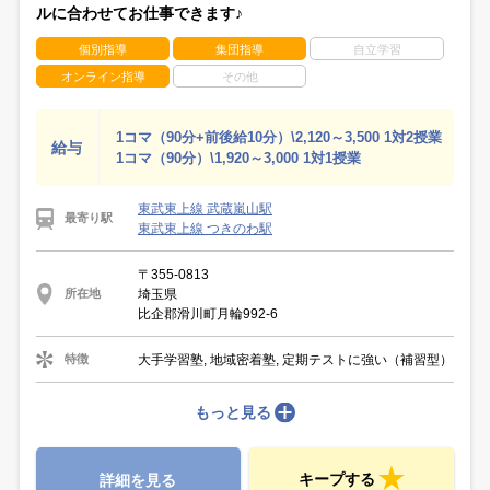
ルに合わせてお仕事できます♪
個別指導
集団指導
自立学習
オンライン指導
その他
1コマ（90分+前後給10分）\2,120～3,500 1対2授業
給与
1コマ（90分）\1,920～3,000 1対1授業
東武東上線 武蔵嵐山駅
最寄り駅
東武東上線 つきのわ駅
〒355-0813
埼玉県
所在地
比企郡滑川町月輪992-6
大手学習塾, 地域密着塾, 定期テストに強い（補習型）
特徴
もっと見る
キープする
詳細を見る