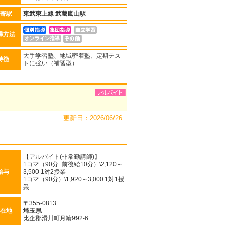
寄駅
東武東上線
武蔵嵐山駅
導方法
オンライン指導
大手学習塾、地域密着塾、定期テス
特徴
トに強い（補習型）
更新日：2026/06/26
【アルバイト(非常勤講師)】
1コマ（90分+前後給10分）\2,120～
給与
3,500 1対2授業
1コマ（90分）\1,920～3,000 1対1授
業
〒355-0813
在地
埼玉県
比企郡滑川町月輪992-6