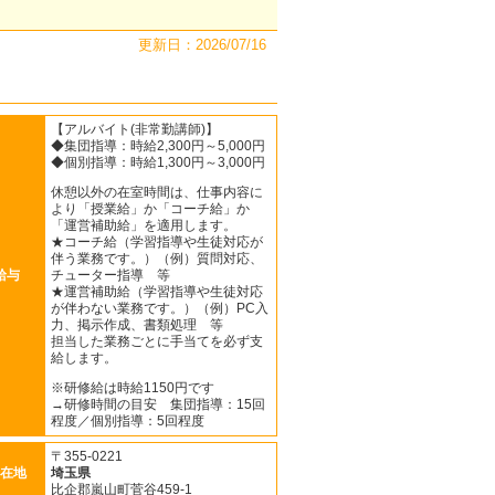
更新日：2026/07/16
【アルバイト(非常勤講師)】
◆集団指導：時給2,300円～5,000円
◆個別指導：時給1,300円～3,000円
休憩以外の在室時間は、仕事内容に
より「授業給」か「コーチ給」か
「運営補助給」を適用します。
★コーチ給（学習指導や生徒対応が
伴う業務です。）（例）質問対応、
給与
チューター指導 等
★運営補助給（学習指導や生徒対応
が伴わない業務です。）（例）PC入
力、掲示作成、書類処理 等
担当した業務ごとに手当てを必ず支
給します。
※研修給は時給1150円です
→研修時間の目安 集団指導：15回
程度／個別指導：5回程度
〒355-0221
在地
埼玉県
比企郡嵐山町菅谷459-1