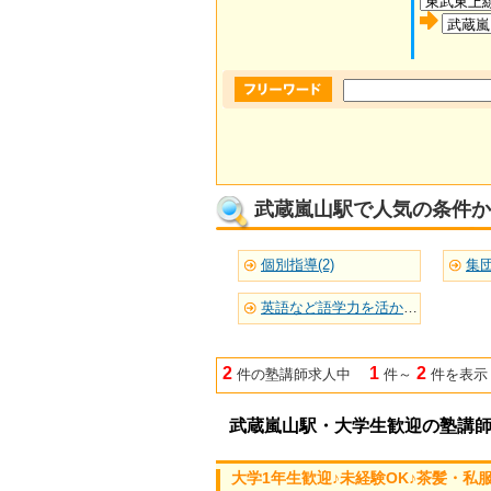
武蔵嵐山駅で人気の条件か
個別指導(2)
集団
英語など語学力を活かせる(1)
2
1
2
件の塾講師求人中
件～
件を表示
武蔵嵐山駅・大学生歓迎の塾講
大学1年生歓迎♪未経験OK♪茶髪・私服