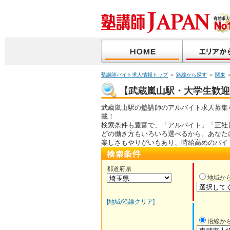
塾講師バイト求人情報トップ
＞
路線から探す
＞
関東
【武蔵嵐山駅・大学生歓迎】
武蔵嵐山駅の塾講師のアルバイト求人募集
載！
検索条件も豊富で、「アルバイト」「正社
どの働き方もいろいろ選べるから、あなた
楽しさもやりがいもあり、時給高めのバイ
都道府県
地域か
[地域/沿線クリア]
沿線か