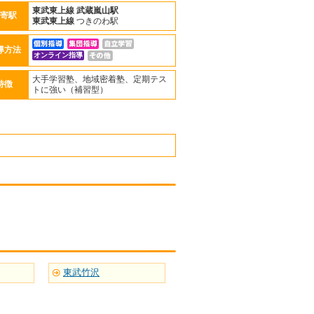
東武東上線
武蔵嵐山駅
寄駅
東武東上線
つきのわ駅
導方法
オンライン指導
大手学習塾、地域密着塾、定期テス
特徴
トに強い（補習型）
東武竹沢