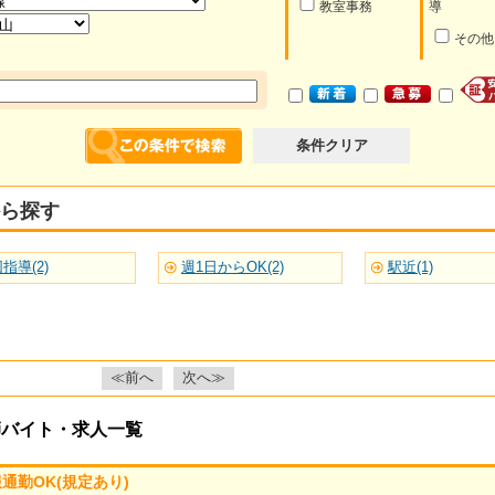
教室事務
導
その他
条件クリア
ら探す
指導(2)
週1日からOK(2)
駅近(1)
≪前へ
次へ≫
師バイト・求人一覧
通勤OK(規定あり)