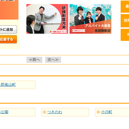
最
指
≪前へ
次へ≫
企郡嵐山町
林公園
つきのわ
小川町