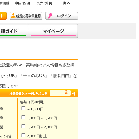
生歓迎の塾や、高時給の求人情報も多数掲
からOK」「平日のみOK」「服装自由」な
応援します！
2
給与（円/時間）
導
～1,000円
導
1,000円～1,500円
習
1,500円～2,000円
イン指
2,000円以上