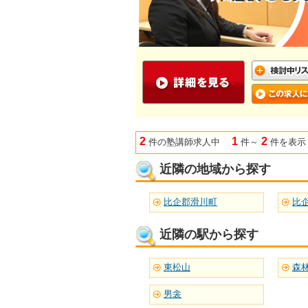
2
1
2
件の塾講師求人中
件～
件を表示
近隣の地域から探す
比企郡滑川町
比
近隣の駅から探す
東松山
森
男衾