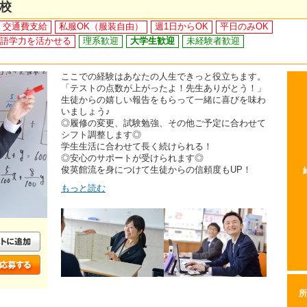
校
交通費支給
私服OK（服装自由）
週1日からOK
平日のみOK
語学力を活かせる
理系歓迎
大学生歓迎
未経験者歓迎
ここでの経験はあなたの人生できっと役立ちます。
「テストの点数が上がったよ！先生ありがとう！」
生徒からの嬉しい報告をもらって一緒に喜びを味わ
いましょう♪
◎履修の変更、試験勉強、その他ご予定に合わせて
シフト調整します◎
学生生活に合わせて長く続けられる！
◎安心のサポートが受けられます◎
俊英館流を身につけて生徒からの信頼度もUP！
もっと読む
所