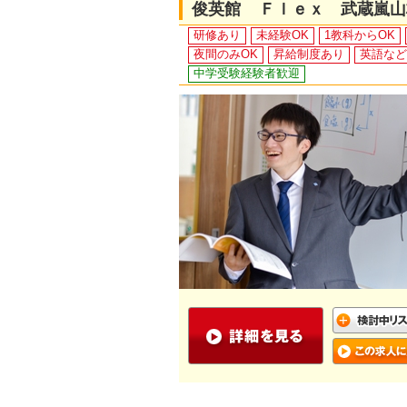
俊英館 Ｆｌｅｘ 武蔵嵐山
研修あり
未経験OK
1教科からOK
夜間のみOK
昇給制度あり
英語など
中学受験経験者歓迎