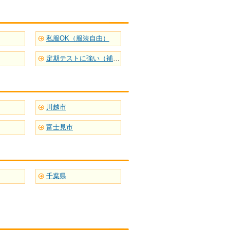
私服OK（服装自由）
定期テストに強い（補習型）
川越市
富士見市
千葉県