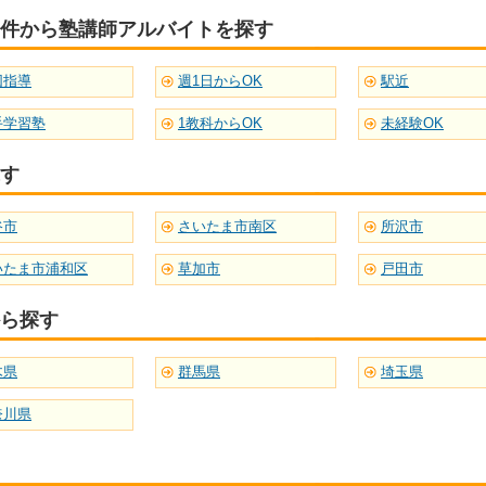
件から塾講師アルバイトを探す
団指導
週1日からOK
駅近
手学習塾
1教科からOK
未経験OK
す
谷市
さいたま市南区
所沢市
いたま市浦和区
草加市
戸田市
ら探す
木県
群馬県
埼玉県
奈川県