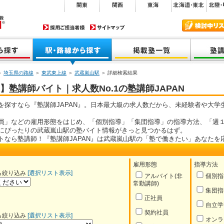
＞
埼玉県の路線
＞
東武東上線
＞
武蔵嵐山駅
＞ 詳細検索結果
塾講師バイト｜求人数No.1の塾講師JAPAN
を探すなら『塾講師JAPAN』。日本最大級の求人数だから、未経験者や大学
員」などの雇用形態をはじめ、「個別指導」「集団指導」の指導方法、「週１
にぴったりの武蔵嵐山駅の塾バイト情報がきっと見つかるはず。
トなら塾講師！『塾講師JAPAN』は武蔵嵐山駅の「塾で働きたい」あなたを
雇用形態
指導方法
ら絞り込み
[選択リスト表示]
アルバイト(非
個別指
常勤講師)
集団指
正社員
自立学
契約社員
ら絞り込み
[選択リスト表示]
オンラ