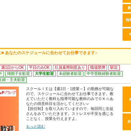
最
指
 □■ あなたのスケジュールに合わせてお仕事できます♪
週1日からOK
平日のみOK
社員雇用制度あり
職場禁煙
駅近
中
帰国子女歓迎
大学生歓迎
未経験者歓迎
中学受験経験者歓迎
主婦・主夫歓迎
スクールＩＥは【週1日・1授業～】の勤務が可能な
ので、スケジュールに合わせてお仕事できます。教
えていただく教科も指導可能な教科のみでＯＫ☆あ
なたの得意科目を活かしてください♪
【担任制】を取り入れていますので、毎回同じ生徒
さんをみていただきます。ストレスや不安を感じる
ことなく、授業を行えますよ。
所
もっと読む