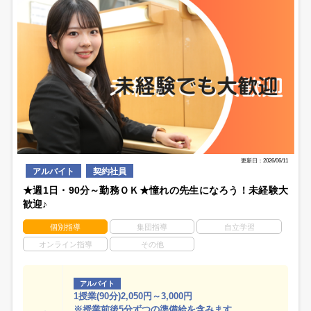
更新日：2026/06/11
アルバイト
契約社員
★週1日・90分～勤務ＯＫ★憧れの先生になろう！未経験大
歓迎♪
個別指導
集団指導
自立学習
オンライン指導
その他
アルバイト
1授業(90分)2,050円～3,000円
※授業前後5分ずつの準備給を含みます