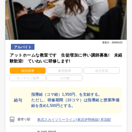
更新日：2026/01/23
アルバイト
アットホームな教室です 生徒増加に伴い講師募集! 未経
験歓迎! ていねいに研修します!
個別指導
集団指導
自立学習
オンライン指導
その他
指導給（コマ給）1,950円、を支給する。
給与
ただし、研修期間（10コマ）は指導給と授業準備
給を含め1,500円とする。
東武スカイツリーライン(東武伊勢崎線) 草加駅
最寄り駅