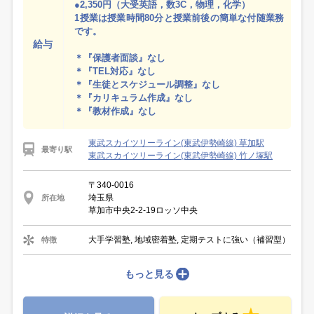
●2,350円（大受英語，数3C，物理，化学）
1授業は授業時間80分と授業前後の簡単な付随業務
です。
給与
＊『保護者面談』なし
＊『TEL対応』なし
＊『生徒とスケジュール調整』なし
＊『カリキュラム作成』なし
＊『教材作成』なし
東武スカイツリーライン(東武伊勢崎線) 草加駅
最寄り駅
東武スカイツリーライン(東武伊勢崎線) 竹ノ塚駅
〒340-0016
埼玉県
所在地
草加市中央2-2-19ロッソ中央
大手学習塾, 地域密着塾, 定期テストに強い（補習型）
特徴
もっと見る