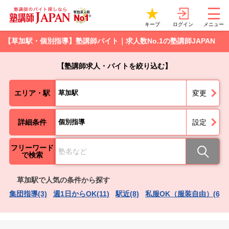
ログイン
キープ
メニュー
【草加駅・個別指導】塾講師バイト｜求人数No.1の塾講師JAPAN
【塾講師求人・バイトを絞り込む】
エリア・駅
草加駅
変更
詳細条件
個別指導
設定
フリーワード
で検索
草加駅で人気の条件から探す
集団指導(3)
週1日からOK(11)
駅近(8)
私服OK（服装自由）(6)