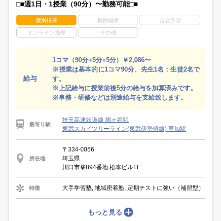
□■週1日・1授業（90分）〜勤務可能□■
個別指導
集団指導
自立学習
オンライン指導
その他
1コマ（90分+5分+5分）￥2,086〜
※授業は基本的に1コマ90分、先生1名：生徒2名で
給与
す。
※上記給与に授業前後5分の給与を加算済みです。
※事務・研修などは別途給与を支給致します。
埼玉高速鉄道線 鳩ヶ谷駅
最寄り駅
東武スカイツリーライン(東武伊勢崎線) 草加駅
〒334-0056
埼玉県
所在地
川口市峯894番地 松本ビル1F
大手学習塾, 地域密着塾, 定期テストに強い（補習型）
特徴
もっと見る