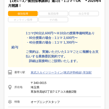
【1対1～3／個別指導講師】週1日・1コマ～OK ＊2025年4
月開講！
個別指導
集団指導
自立学習
オンライン指導
その他
1コマ(90分)2,600円〜※10分の授業準備時間あり
・80分授業の場合：1コマ 2,600円〜
・40分授業の場合：1コマ 1,300円〜
給与
ご契約は、実施いただいた1コマごとに報酬をお支
払いする業務委託契約です。
詳細は面接時にご説明いたします。
東武スカイツリーライン(東武伊勢崎線) 草加駅
最寄り駅
〒340-0015
埼玉県
所在地
草加市高砂2丁目7-1アコス南館2階
オープニングスタッフ
特徴