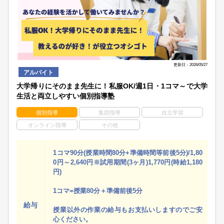
更新日：2026/05/27
アルバイト
大学帰りにそのまま先生に！私服OK/週1日・1コマ～で大学
生活と両立しやすい個別指導塾
個別指導
集団指導
自立学習
オンライン指導
その他
1コマ90分(授業時間80分+準備時間等前後5分)/1,80
0円～2,640円※試用期間(3ヶ月)1,770円(時給1,180
円)
1コマ=授業80分＋準備前後5分
給与
授業以外の作業の給与もお支払いしますのでご安
心ください。