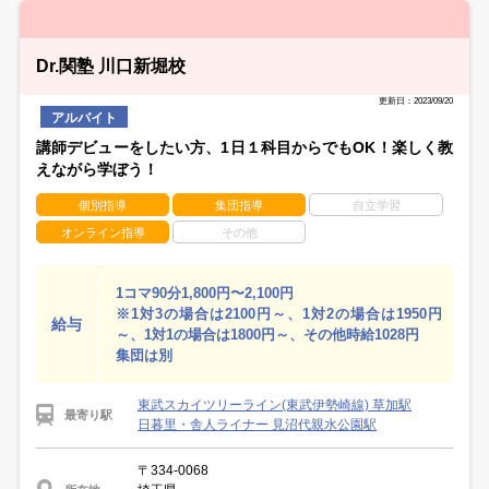
Dr.関塾 川口新堀校
更新日：2023/09/20
アルバイト
講師デビューをしたい方、1日１科目からでもOK！楽しく教
えながら学ぼう！
個別指導
集団指導
自立学習
オンライン指導
その他
1コマ90分1,800円〜2,100円
※1対3の場合は2100円～、1対2の場合は1950円
給与
～、1対1の場合は1800円～、その他時給1028円
集団は別
東武スカイツリーライン(東武伊勢崎線) 草加駅
最寄り駅
日暮里・舎人ライナー 見沼代親水公園駅
〒334-0068