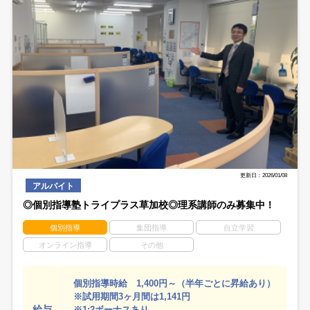
更新日：2026/01/08
アルバイト
◎個別指導塾トライプラス草加校◎理系講師のみ募集中！
個別指導
集団指導
自立学習
オンライン指導
その他
個別指導時給 1,400円～（半年ごとに昇給あり）
※試用期間3ヶ月間は1,141円
給与
※1:2ボーナスあり