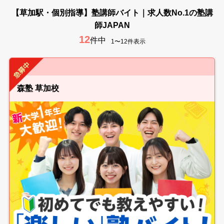
【草加駅・個別指導】塾講師バイト｜求人数No.1の塾講
師JAPAN
12
件中
1〜12件表示
森塾 草加校