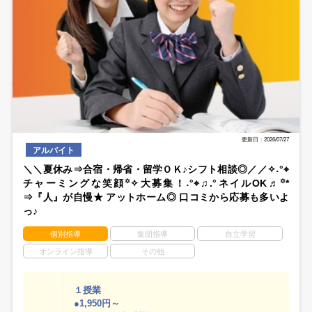
更新日：2026/07/27
アルバイト
＼＼夏休み⇒合宿・帰省・留学ＯＫ♪シフト相談◎／／✧˖°⌖
チャーミングな笑顔꙳✧大募集！˖°⌖♫.°ネイルOK♬꙳*
⇒『人』が自慢★ アットホーム◎ 口コミから応募も多いよ
っ♪
個別指導
集団指導
自立学習
オンライン指導
その他
１授業
●1,950円～