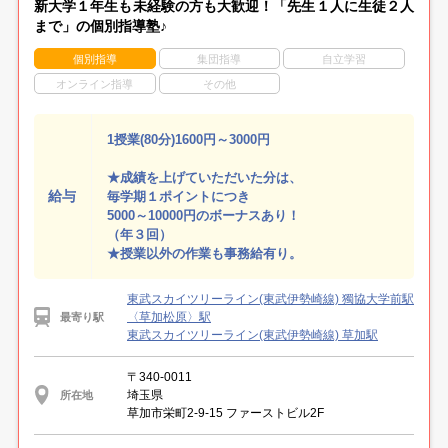
新大学１年生も未経験の方も大歓迎！「先生１人に生徒２人
まで」の個別指導塾♪
個別指導
集団指導
自立学習
オンライン指導
その他
1授業(80分)1600円～3000円
★成績を上げていただいた分は、
給与
毎学期１ポイントにつき
5000～10000円のボーナスあり！
（年３回）
★授業以外の作業も事務給有り。
東武スカイツリーライン(東武伊勢崎線) 獨協大学前駅
〈草加松原〉駅
最寄り駅
東武スカイツリーライン(東武伊勢崎線) 草加駅
〒340-0011
埼玉県
所在地
草加市栄町2-9-15 ファーストビル2F