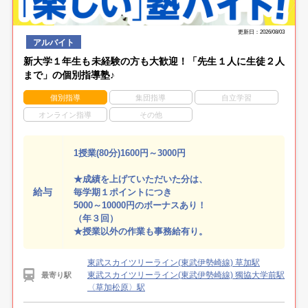
更新日：2026/08/03
アルバイト
新大学１年生も未経験の方も大歓迎！「先生１人に生徒２人
まで」の個別指導塾♪
個別指導
集団指導
自立学習
オンライン指導
その他
1授業(80分)1600円～3000円
★成績を上げていただいた分は、
給与
毎学期１ポイントにつき
5000～10000円のボーナスあり！
（年３回）
★授業以外の作業も事務給有り。
東武スカイツリーライン(東武伊勢崎線) 草加駅
東武スカイツリーライン(東武伊勢崎線) 獨協大学前駅
最寄り駅
〈草加松原〉駅