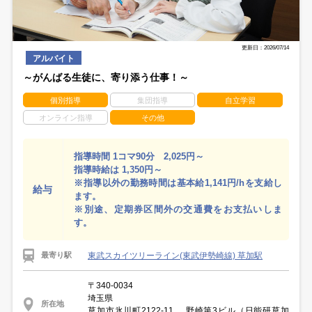
更新日：2026/07/14
アルバイト
～がんばる生徒に、寄り添う仕事！～
個別指導
集団指導
自立学習
オンライン指導
その他
指導時間 1コマ90分 2,025円～
指導時給は 1,350円～
※指導以外の勤務時間は基本給1,141円/hを支給し
給与
ます。
※別途、定期券区間外の交通費をお支払いしま
す。
東武スカイツリーライン(東武伊勢崎線) 草加駅
最寄り駅
〒340-0034
埼玉県
所在地
草加市氷川町2122-11 野崎第3ビル（日能研草加