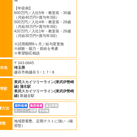
補
【年収例】
600万円／入社5年・教室長・30歳
（月給40万円+賞与年3回）
500万円／入社4年・教室長・28歳
（月給36万円+賞与年3回）
420万円／入社1年・教室長・26歳
（月給30万円+賞与年3回）
※試用期間6ヶ月／給与変更無
※経験・能力・前給を考慮
※希望額応相談
〒343-0845
在地
埼玉県
越谷市南越谷５−１７−８
東武スカイツリーライン(東武伊勢崎
線)
蒲生駅
寄駅
東武スカイツリーライン(東武伊勢崎
線)
新越谷駅
導方法
オンライン指導
地域密着塾、定期テストに強い（補
特徴
習型）