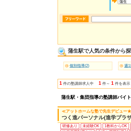
蒲生駅で人気の条件から探
個別指導(2)
週1
1
1
1
件の塾講師求人中
件～
件を表示
蒲生駅・集団指導の塾講師バイ
≪アットホームな塾で先生デビュー★
つく進パーソナル(進学プラザ
研修あり
未経験OK
1教科からOK