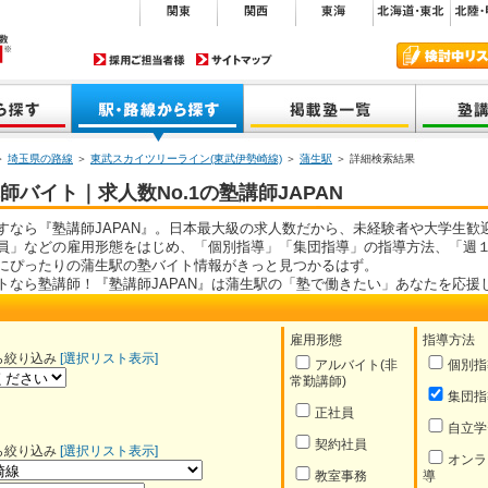
＞
埼玉県の路線
＞
東武スカイツリーライン(東武伊勢崎線)
＞
蒲生駅
＞ 詳細検索結果
バイト｜求人数No.1の塾講師JAPAN
すなら『塾講師JAPAN』。日本最大級の求人数だから、未経験者や大学生歓
員」などの雇用形態をはじめ、「個別指導」「集団指導」の指導方法、「週１
にぴったりの蒲生駅の塾バイト情報がきっと見つかるはず。
トなら塾講師！『塾講師JAPAN』は蒲生駅の「塾で働きたい」あなたを応援
雇用形態
指導方法
ら絞り込み
[選択リスト表示]
アルバイト(非
個別指
常勤講師)
集団指
正社員
自立学
契約社員
ら絞り込み
[選択リスト表示]
オンラ
教室事務
導