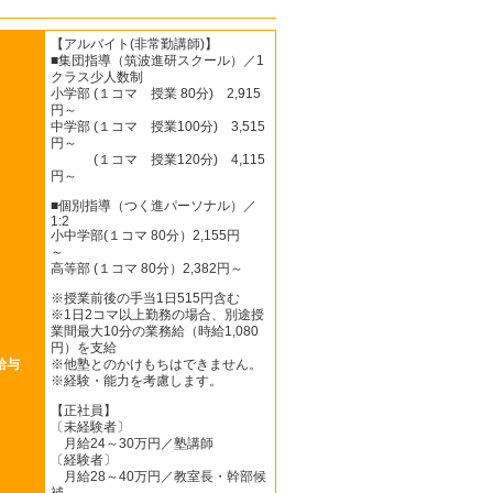
【アルバイト(非常勤講師)】
■集団指導（筑波進研スクール）／1
クラス少人数制
小学部 (１コマ 授業 80分) 2,915
円～
中学部 (１コマ 授業100分) 3,515
円～
(１コマ 授業120分) 4,115
円～
■個別指導（つく進パーソナル）／
1:2
小中学部(１コマ 80分）2,155円
～
高等部 (１コマ 80分）2,382円～
※授業前後の手当1日515円含む
※1日2コマ以上勤務の場合、別途授
業間最大10分の業務給（時給1,080
円）を支給
給与
※他塾とのかけもちはできません。
※経験・能力を考慮します。
【正社員】
〔未経験者〕
月給24～30万円／塾講師
〔経験者〕
月給28～40万円／教室長・幹部候