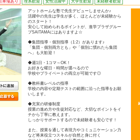
駐車場あり
理系歓迎
女性活躍中
大学生歓迎
未経験者歓迎
アットホームな塾で先生デビューしませんか♪
活躍中の先生は学生が多く、ほとんどが未経験から
のスタート！
安心して始められるポイントが、進学プラザグルー
プSAITAMAにはありますよ☆
◆集団指導・個別指導（1:2）があります♪
「集団・個別両方とも」や「個別に慣れたら集団
へ」も大歓迎！
◆週1日・1コマ～OK！
お好きな曜日・時間が選べるので
学校やプライベートの両立が可能です◎
◆教科書レベルの指導
学校の内容や定期テストの範囲に沿った指導をお願
いします。
◆充実の研修制度
授業の進め方や生徒対応など、大切なポイントをイ
チから丁寧に教えます。
しっかりサポートするので未経験者も安心です！
また、授業を通して表現力やコミュニケーション力
など将来役立つスキルが自然と身に付く