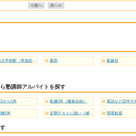
≪前へ
次へ≫
獨協大学前駅〈草加松原〉
新田
新越谷
ら塾講師アルバイトを探す
日からOK
私服OK（服装自由）
経験OK
定期テストに強い（補習型）
理系歓迎
す