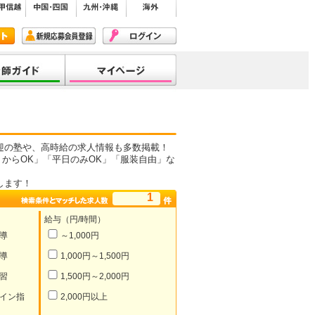
迎の塾や、高時給の求人情報も多数掲載！
からOK」「平日のみOK」「服装自由」な
します！
1
給与（円/時間）
導
～1,000円
導
1,000円～1,500円
習
1,500円～2,000円
イン指
2,000円以上