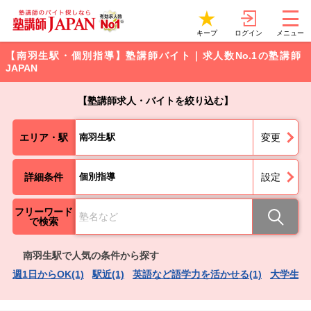
ログイン
キープ
メニュー
【南羽生駅・個別指導】塾講師バイト｜求人数No.1の塾講師
JAPAN
【塾講師求人・バイトを絞り込む】
エリア・駅
南羽生駅
変更
詳細条件
個別指導
設定
フリーワード
で検索
南羽生駅で人気の条件から探す
週1日からOK(1)
駅近(1)
英語など語学力を活かせる(1)
大学生歓迎