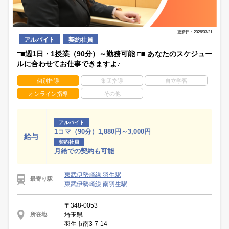
更新日：2026/07/21
アルバイト
契約社員
□■週1日・1授業（90分）～勤務可能 □■ あなたのスケジュー
ルに合わせてお仕事できますよ♪
個別指導
集団指導
自立学習
オンライン指導
その他
アルバイト
1コマ（90分）1,880円～3,000円
給与
契約社員
月給での契約も可能
東武伊勢崎線 羽生駅
最寄り駅
東武伊勢崎線 南羽生駅
〒348-0053
埼玉県
所在地
羽生市南3-7-14