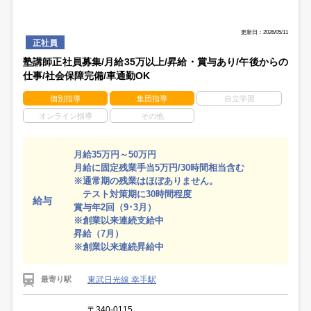
更新日：2026/05/11
正社員
塾講師正社員募集/月給35万以上/昇給・賞与あり/午後からの
仕事/社会保障完備/車通勤OK
個別指導
集団指導
自立学習
オンライン指導
その他
月給35万円～50万円
月給に固定残業手当5万円/30時間相当含む
※通常期の残業はほぼありません。
テスト対策期に30時間程度
給与
賞与年2回（9･3月）
※創業以来連続支給中
昇給（7月）
※創業以来連続昇給中
東武日光線 幸手駅
最寄り駅
〒340-0115