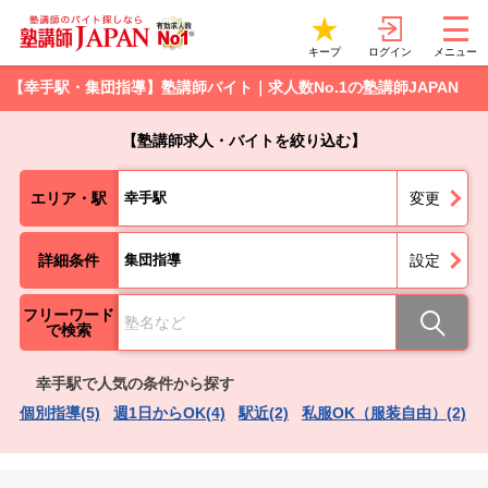
ログイン
キープ
メニュー
【幸手駅・集団指導】塾講師バイト｜求人数No.1の塾講師JAPAN
【塾講師求人・バイトを絞り込む】
エリア・駅
幸手駅
変更
詳細条件
集団指導
設定
フリーワード
で検索
幸手駅で人気の条件から探す
個別指導(5)
週1日からOK(4)
駅近(2)
私服OK（服装自由）(2)