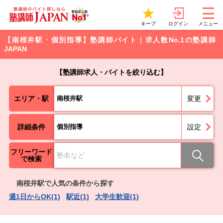
ログイン
キープ
メニュー
【南桜井駅・個別指導】塾講師バイト｜求人数No.1の塾講師
JAPAN
【塾講師求人・バイトを絞り込む】
エリア・駅
南桜井駅
変更
詳細条件
個別指導
設定
フリーワード
で検索
南桜井駅で人気の条件から探す
週1日からOK(1)
駅近(1)
大学生歓迎(1)