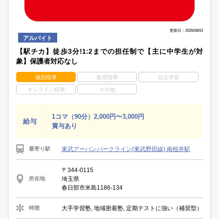
更新日：2026/08/03
アルバイト
【駅チカ】徒歩3分!1:2までの担任制で【主に中学生が対
象】保護者対応なし
個別指導
集団指導
自立学習
オンライン指導
その他
1コマ（90分）2,000円〜3,000円
給与
賞与あり
東武アーバンパークライン(東武野田線) 南桜井駅
最寄り駅
〒344-0115
埼玉県
所在地
春日部市米島1186-134
大手学習塾, 地域密着塾, 定期テストに強い（補習型）
特徴