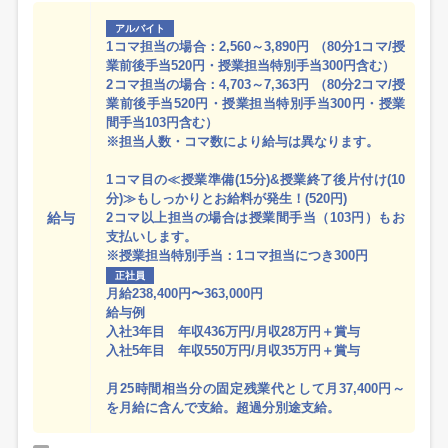
アルバイト
1コマ担当の場合：2,560～3,890円 （80分1コマ/授
業前後手当520円・授業担当特別手当300円含む）
2コマ担当の場合：4,703～7,363円 （80分2コマ/授
業前後手当520円・授業担当特別手当300円・授業
間手当103円含む）
※担当人数・コマ数により給与は異なります。
1コマ目の≪授業準備(15分)&授業終了後片付け(10
分)≫もしっかりとお給料が発生！(520円)
給与
2コマ以上担当の場合は授業間手当（103円）もお
支払いします。
※授業担当特別手当：1コマ担当につき300円
正社員
月給238,400円〜363,000円
給与例
入社3年目 年収436万円/月収28万円＋賞与
入社5年目 年収550万円/月収35万円＋賞与
月25時間相当分の固定残業代として月37,400円～
を月給に含んで支給。超過分別途支給。