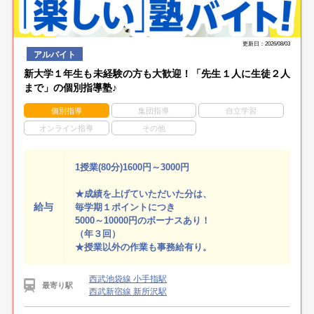
更新日：2026/08/03
アルバイト
新大学１年生も未経験の方も大歓迎！「先生１人に生徒２人
まで」の個別指導塾♪
個別指導
集団指導
自立学習
オンライン指導
その他
1授業(80分)1600円～3000円
★成績を上げていただいた分は、
給与
毎学期１ポイントにつき
5000～10000円のボーナスあり！
（年３回）
★授業以外の作業も事務給有り。
西武池袋線 小手指駅
最寄り駅
西武新宿線 新所沢駅