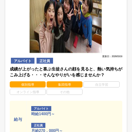
更新日：2026/03/16
アルバイト
正社員
成績が上がったと喜ぶ生徒さんの顔を見ると、熱い気持ちが
こみ上げる・・・そんなやりがいを感じませんか？
個別指導
集団指導
自立学習
オンライン指導
その他
アルバイト
時給1400円～
給与
正社員
月給270，000円～