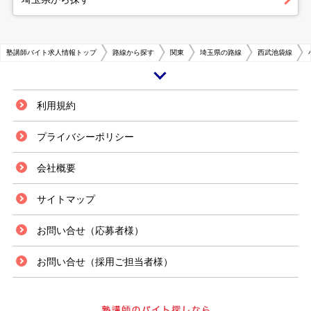
塾講師バイト求人情報トップ
路線から探す
関東
埼玉県の路線
西武池袋線
小手指駅は、埼玉県所沢市の一地区であり、駅前には、イトーヨーカドーや
利用規約
西友といった大型のショッピングセンター、餃子の王将や大戸屋といった飲
食チェーン店が立ち並び、発展した商業エリアを形成しています。駅周辺に
プライバシーポリシー
は、早稲田大学や埼玉県立所沢西高等学校、埼玉県立芸術総合高等学校な
ど、複数の教育機関が存在しており、学生を乗せたバスが往来します。その
会社概要
ため、地区内には、高校・大学受験のための進学塾が多く立ち並び、それに
伴い、塾講師のアルバイトの募集を多く見かけることができます。 指導形
式には、二通りあり、一つは個別指導です。マンツーマンや１対２など、比
サイトマップ
較的少ない人数を相手に指導します。もう一つは集団指導で、通常ひと教室
にいる生徒全員を相手に指導します。そのため、どの働き方が自分に合って
お問い合せ（応募者様）
いるか、選択することができます。シフト制を採用している塾もあるので、
学校に通いながらでも無理なく働くことができます。このように、小手指駅
は、比較的に多くの選択肢が用意されている働きやすいエリアといえます。
お問い合せ（採用ご担当者様）