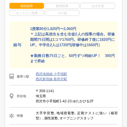
個別指導
集団指導
自立学習
オンライン指導
その他
1授業80分1,820円〜2,060円
＊上記は高校生を含む生徒2人の指導の場合。研修
期間75日間は1コマ1760円。研修終了後に1820円に
給与
UP。中学生2人は1720円(研修中は1660円）
★勤務日数75日ごと、60円ずつ時給UP！ 300円
まで昇給
西武池袋線 小手指駅
最寄り駅
西武新宿線 新所沢駅
〒359-1141
埼玉県
所在地
所沢市小手指町1-42-23 ゆたかびる2F
大手学習塾, 地域密着塾, 定期テストに強い（補習
特徴
型）, 個性派塾, オープニングスタッフ