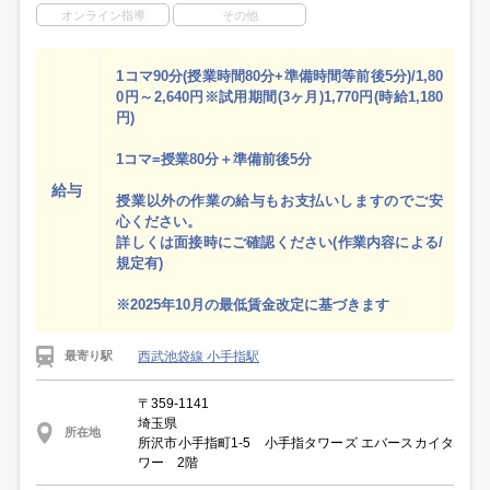
オンライン指導
その他
1コマ90分(授業時間80分+準備時間等前後5分)/1,80
0円～2,640円※試用期間(3ヶ月)1,770円(時給1,180
円)
1コマ=授業80分＋準備前後5分
給与
授業以外の作業の給与もお支払いしますのでご安
心ください。
詳しくは面接時にご確認ください(作業内容による/
規定有)
※2025年10月の最低賃金改定に基づきます
西武池袋線 小手指駅
最寄り駅
〒359-1141
埼玉県
所在地
所沢市小手指町1-5 小手指タワーズ エバースカイタ
ワー 2階