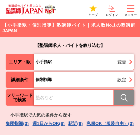
ログイン
キープ
メニュー
【小手指駅・個別指導】塾講師バイト｜求人数No.1の塾講師
JAPAN
【塾講師求人・バイトを絞り込む】
エリア・駅
小手指駅
変更
詳細条件
個別指導
設定
フリーワード
で検索
小手指駅で人気の条件から探す
集団指導(3)
週1日からOK(6)
駅近(6)
私服OK（服装自由）(3)