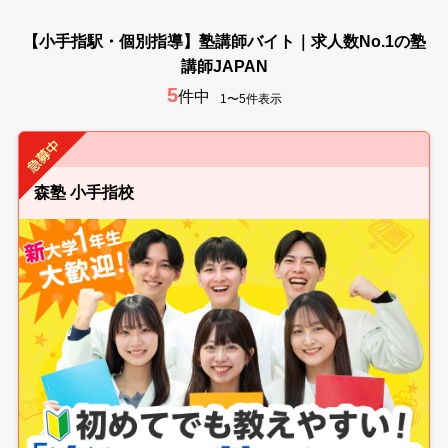
【小手指駅・個別指導】塾講師バイト｜求人数No.1の塾
講師JAPAN
5
件中
1〜5件表示
森塾 小手指校