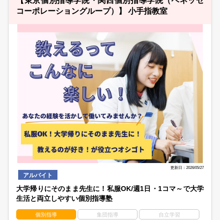
【東京個別指導学院・関西個別指導学院（ベネッセ
コーポレーショングループ）】 小手指教室
更新日：2026/05/27
アルバイト
大学帰りにそのまま先生に！私服OK/週1日・1コマ～で大学
生活と両立しやすい個別指導塾
個別指導
集団指導
自立学習