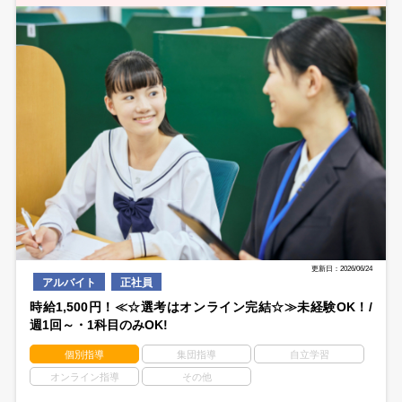
更新日：2026/06/24
アルバイト
正社員
時給1,500円！≪☆選考はオンライン完結☆≫未経験OK！/
週1回～・1科目のみOK!
個別指導
集団指導
自立学習
オンライン指導
その他