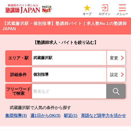
ログイン
キープ
メニュー
【武蔵藤沢駅・個別指導】塾講師バイト｜求人数No.1の塾講師
JAPAN
【塾講師求人・バイトを絞り込む】
エリア・駅
武蔵藤沢駅
変更
詳細条件
個別指導
設定
フリーワード
で検索
武蔵藤沢駅で人気の条件から探す
集団指導(3)
週1日からOK(3)
駅近(1)
英語など語学力を活かせる(