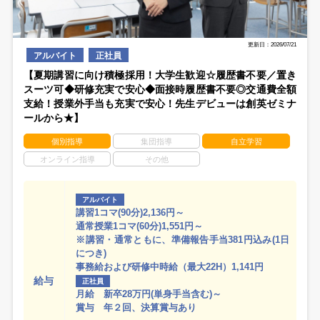
更新日：2026/07/21
アルバイト
正社員
【夏期講習に向け積極採用！大学生歓迎☆履歴書不要／置き
スーツ可◆研修充実で安心◆面接時履歴書不要◎交通費全額
支給！授業外手当も充実で安心！先生デビューは創英ゼミナ
ールから★】
個別指導
集団指導
自立学習
オンライン指導
その他
アルバイト
講習1コマ(90分)2,136円～
通常授業1コマ(60分)1,551円～
※講習・通常ともに、準備報告手当381円込み(1日
につき)
事務給および研修中時給（最大22H）1,141円
給与
正社員
月給 新卒28万円(単身手当含む)～
賞与 年２回、決算賞与あり