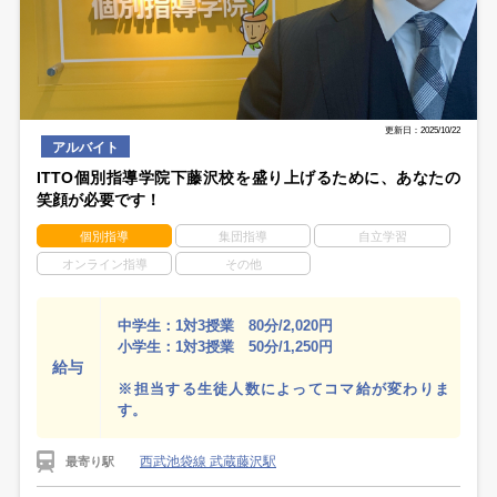
更新日：2025/10/22
アルバイト
ITTO個別指導学院下藤沢校を盛り上げるために、あなたの
笑顔が必要です！
個別指導
集団指導
自立学習
オンライン指導
その他
中学生：1対3授業 80分/2,020円
小学生：1対3授業 50分/1,250円
給与
※担当する生徒人数によってコマ給が変わりま
す。
西武池袋線 武蔵藤沢駅
最寄り駅