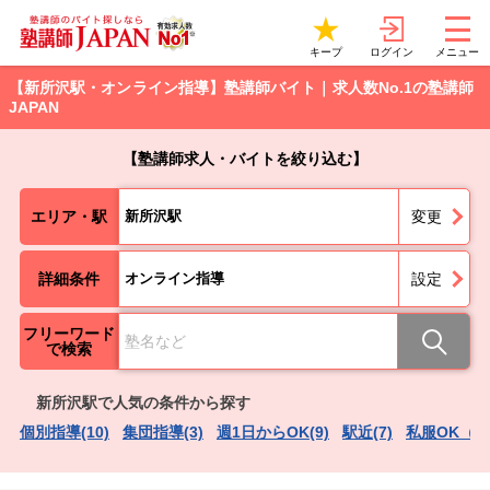
ログイン
キープ
メニュー
【新所沢駅・オンライン指導】塾講師バイト｜求人数No.1の塾講師
JAPAN
【塾講師求人・バイトを絞り込む】
エリア・駅
新所沢駅
変更
詳細条件
オンライン指導
設定
フリーワード
で検索
新所沢駅で人気の条件から探す
個別指導(10)
集団指導(3)
週1日からOK(9)
駅近(7)
私服OK（服