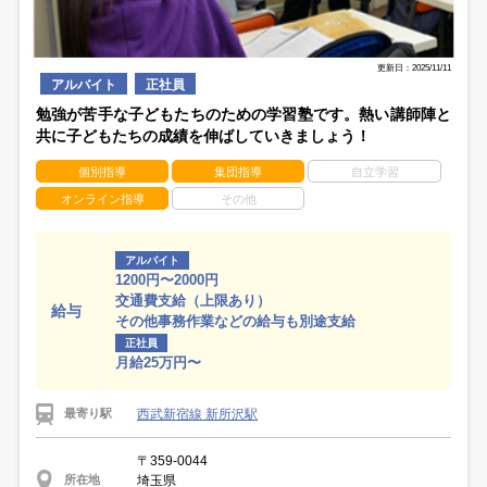
更新日：2025/11/11
アルバイト
正社員
勉強が苦手な子どもたちのための学習塾です。熱い講師陣と
共に子どもたちの成績を伸ばしていきましょう！
個別指導
集団指導
自立学習
オンライン指導
その他
アルバイト
1200円〜2000円
交通費支給（上限あり）
給与
その他事務作業などの給与も別途支給
正社員
月給25万円〜
西武新宿線 新所沢駅
最寄り駅
〒359-0044
埼玉県
所在地