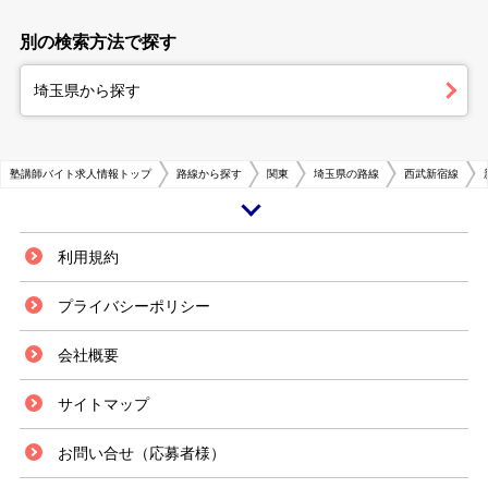
別の検索方法で探す
埼玉県から探す
塾講師バイト求人情報トップ
路線から探す
関東
埼玉県の路線
西武新宿線
新所沢駅は、埼玉県所沢市内にあり、西武鉄道が乗り入れする駅前には、西
利用規約
友やヤオコー、コモディイイダといったスーパーマーケットが立ち並び、そ
の近くを日高屋や松屋といった飲食チェーン店が軒を連ねます。西武鉄道の
プライバシーポリシー
中では所沢駅に並び、乗降客の多い、発展した商業エリアです。 市内に
は、埼玉県立所沢北高等学校や埼玉県立所沢中央高等学校といった教育機関
会社概要
があり、学生の姿が多く見られます。そのため、進学塾の数も多く、それに
伴い、塾講師のアルバイト募集も多く見つけることができます。 指導形式
には、個別指導と集団指導の二通りがあり、この中で自分に合った働き方を
サイトマップ
選択することができます。少数制でゆっくり教えたいのか、多くの生徒を相
手に一気に教えたいのか、自分に見合った働き方ができます。ほかにも、シ
お問い合せ（応募者様）
フト制を採用している場所もあり、学校に通いながらでも無理なく働くこと
ができます。 このように、塾講師を始めるのに新所沢は比較的に選択肢の