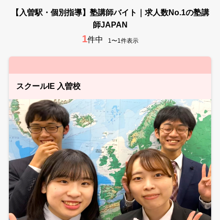
【入曽駅・個別指導】塾講師バイト｜求人数No.1の塾講
師JAPAN
1
件中
1〜1件表示
スクールIE 入曽校