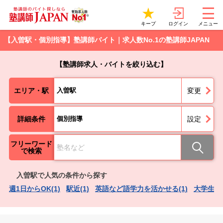
ログイン
キープ
メニュー
【入曽駅・個別指導】塾講師バイト｜求人数No.1の塾講師JAPAN
【塾講師求人・バイトを絞り込む】
エリア・駅
入曽駅
変更
詳細条件
個別指導
設定
フリーワード
で検索
入曽駅で人気の条件から探す
週1日からOK(1)
駅近(1)
英語など語学力を活かせる(1)
大学生歓迎