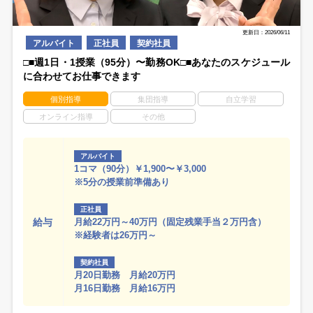
更新日：2026/06/11
アルバイト
正社員
契約社員
□■週1日・1授業（95分）〜勤務OK□■あなたのスケジュール
に合わせてお仕事できます
個別指導
集団指導
自立学習
オンライン指導
その他
アルバイト
1コマ（90分）￥1,900〜￥3,000
※5分の授業前準備あり
正社員
給与
月給22万円～40万円（固定残業手当２万円含）
※経験者は26万円～
契約社員
月20日勤務 月給20万円
月16日勤務 月給16万円