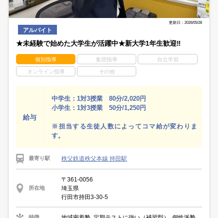
更新日：2026/05/28
アルバイト
★未経験で始めた大学生が活躍中★新大学1年生歓迎‼
個別指導
集団指導
自立学習
オンライン指導
その他
中学生：1対3授業 80分/2,020円
小学生：1対3授業 50分/1,250円
給与
※担当する生徒人数によってコマ給が変わりま
す。
秩父鉄道秩父本線 持田駅
最寄り駅
〒361-0056
埼玉県
所在地
行田市持田3-30-5
地域密着塾, 定期テストに強い（補習型）, 個性派塾
特徴