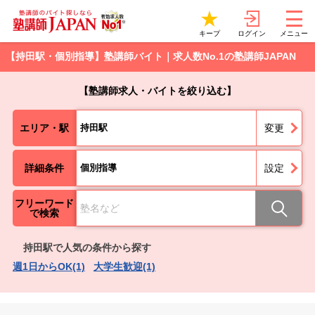
ログイン
キープ
メニュー
【持田駅・個別指導】塾講師バイト｜求人数No.1の塾講師JAPAN
【塾講師求人・バイトを絞り込む】
エリア・駅
持田駅
変更
詳細条件
個別指導
設定
フリーワード
で検索
持田駅で人気の条件から探す
週1日からOK(1)
大学生歓迎(1)