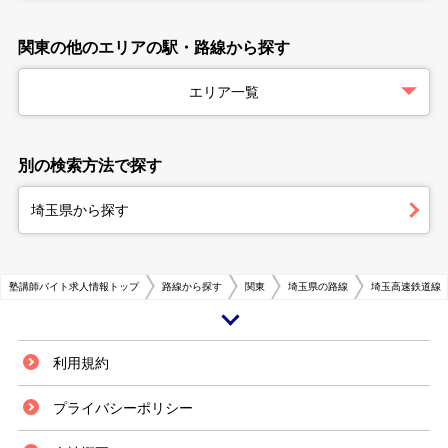
関東の他のエリアの駅・路線から探す
エリア一覧
別の検索方法で探す
埼玉県から探す
塾講師バイト求人情報トップ
路線から探す
関東
埼玉県の路線
埼玉高速鉄道線
川口元郷駅について 川口元郷駅の紹介 川口元郷駅は埼玉県川口市元郷にあ
利用規約
る埼玉高速鉄道埼玉スタジアム線の駅です。駅の構造は地下駅となってお
り、開業年月日は2001年の3月なので比較的新しい駅と言えるでしょう。具
プライバシーポリシー
体的な駅構造は地下2階が改札駅、地下3階がホーム階となっていて、ステ
ーションカラーは紫です。 出入り口は2箇所あり、エスカレーターは両出入