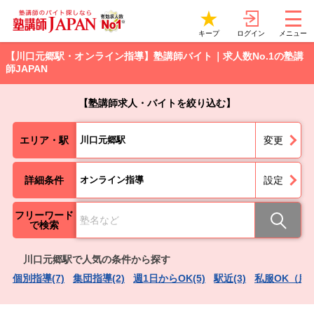
ログイン
キープ
メニュー
【川口元郷駅・オンライン指導】塾講師バイト｜求人数No.1の塾講
師JAPAN
【塾講師求人・バイトを絞り込む】
エリア・駅
川口元郷駅
変更
詳細条件
オンライン指導
設定
フリーワード
で検索
川口元郷駅で人気の条件から探す
個別指導(7)
集団指導(2)
週1日からOK(5)
駅近(3)
私服OK（服装