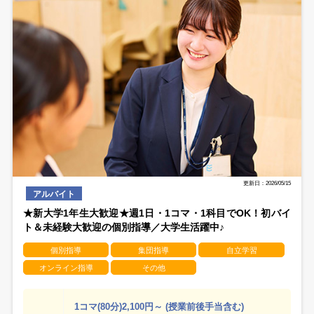
更新日：2026/05/15
アルバイト
★新大学1年生大歓迎★週1日・1コマ・1科目でOK！初バイ
ト＆未経験大歓迎の個別指導／大学生活躍中♪
個別指導
集団指導
自立学習
オンライン指導
その他
1コマ(80分)2,100円～ (授業前後手当含む)