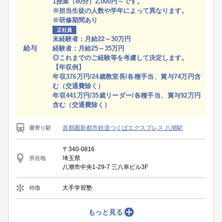
1授業（80分）2,000円～です。
※担当生徒の人数や学年によって異なります。
※研修期間あり
正社員
未経験者：月給22～30万円
給与
経験者：月給25～35万円
◎これまでのご経験等を考慮して決定します。
【年収例】
年収376万円/24歳教室長/各種手当、賞与74万円含
む（交通費除く）
年収441万円/35歳リーダー/各種手当、賞与92万円
含む（交通費除く）
首都圏新都市鉄道つくばエクスプレス 八潮駅
最寄り駅
〒340-0816
埼玉県
所在地
八潮市中央1-29-7 三八幸ビル3F
大手学習塾
特徴
もっと見る