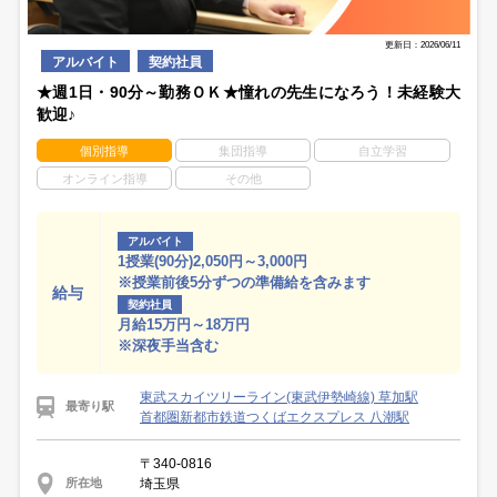
更新日：2026/06/11
アルバイト
契約社員
★週1日・90分～勤務ＯＫ★憧れの先生になろう！未経験大
歓迎♪
個別指導
集団指導
自立学習
オンライン指導
その他
アルバイト
1授業(90分)2,050円～3,000円
※授業前後5分ずつの準備給を含みます
給与
契約社員
月給15万円～18万円
※深夜手当含む
東武スカイツリーライン(東武伊勢崎線) 草加駅
最寄り駅
首都圏新都市鉄道つくばエクスプレス 八潮駅
〒340-0816
埼玉県
所在地