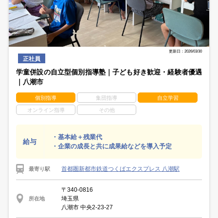
更新日：2026/03/30
正社員
学童併設の自立型個別指導塾｜子ども好き歓迎・経験者優遇
｜八潮市
個別指導
集団指導
自立学習
オンライン指導
その他
・基本給＋残業代
給与
・企業の成長と共に成果給などを導入予定
首都圏新都市鉄道つくばエクスプレス 八潮駅
最寄り駅
〒340-0816
埼玉県
所在地
八潮市 中央2-23-27