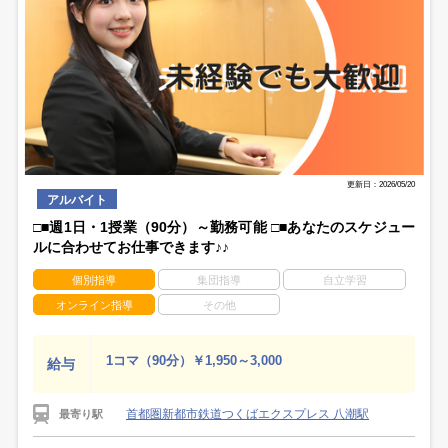
更新日：2026/05/20
アルバイト
□■週1日・1授業（90分）～勤務可能 □■あなたのスケジュー
ルに合わせてお仕事できます♪♪
個別指導
集団指導
自立学習
オンライン指導
その他
1コマ（90分）￥1,950～3,000
給与
首都圏新都市鉄道つくばエクスプレス 八潮駅
最寄り駅