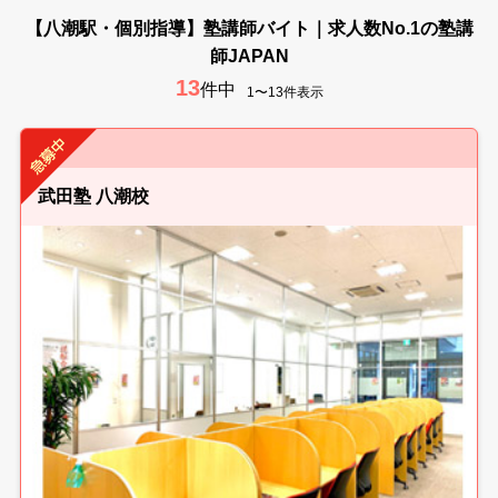
【八潮駅・個別指導】塾講師バイト｜求人数No.1の塾講
師JAPAN
13
件中
1〜13件表示
武田塾 八潮校