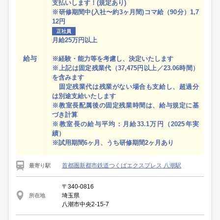
支払いします！(規定あり)
※研修期間中(入社〜約3ヶ月間)コマ給（90分）1,7
12円
正社員
月給25万円以上
給与
※経験・能力等を考慮し、決定いたします
※上記は固定残業代（37,475円以上／23.06時間）
を含みます
固定残業代は残業がない場合も支給し、超過分
は別途支給いたします
※教室長配属後の固定残業時間は、給与規定に基
づき計算
※教室長の給与平均：月給33.1万円（2025年実
績）
※試用期間6ヶ月、うち研修期間2ヶ月あり
首都圏新都市鉄道つくばエクスプレス 八潮駅
最寄り駅
〒340-0816
埼玉県
所在地
八潮市中央2-15-7