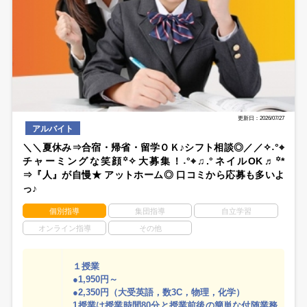
更新日：2026/07/27
アルバイト
＼＼夏休み⇒合宿・帰省・留学ＯＫ♪シフト相談◎／／✧˖°⌖
チャーミングな笑顔꙳✧大募集！˖°⌖♫.°ネイルOK♬꙳*
⇒『人』が自慢★ アットホーム◎ 口コミから応募も多いよ
っ♪
個別指導
集団指導
自立学習
オンライン指導
その他
１授業
●1,950円～
●2,350円（大受英語，数3C，物理，化学）
1授業は授業時間80分と授業前後の簡単な付随業務