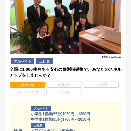
更新日：2025/11/12
アルバイト
正社員
全国に1,000校舎ある安心の個別指導塾で、あなたのスキル
アップをしませんか？
個別指導
集団指導
自立学習
オンライン指導
その他
アルバイト
小学生1授業(55分)1030円～1200円
中学生1授業(85分)1760円～2050円
正社員
給与
月額23万円以上（教室長）