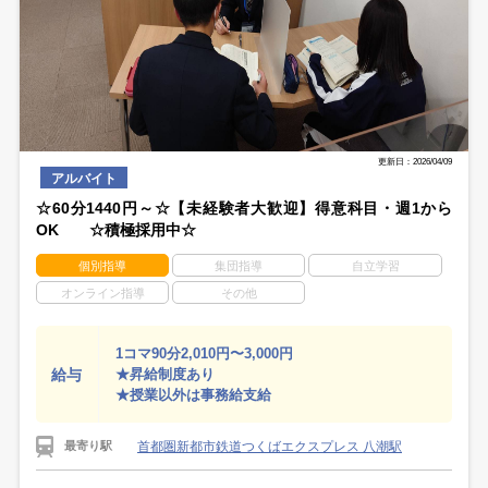
更新日：2026/04/09
アルバイト
☆60分1440円～☆【未経験者大歓迎】得意科目・週1から
OK ☆積極採用中☆
個別指導
集団指導
自立学習
オンライン指導
その他
1コマ90分2,010円〜3,000円
給与
★昇給制度あり
★授業以外は事務給支給
首都圏新都市鉄道つくばエクスプレス 八潮駅
最寄り駅