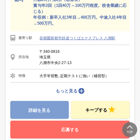
賞与年2回（1回40万～100万円程度。校舎業績に応
じる）
年収例：新卒入社3年目→400万円。中途入社4年目
→500万円。
首都圏新都市鉄道つくばエクスプレス 八潮駅
最寄り駅
〒340-0816
埼玉県
所在地
八潮市中央2-27-13
大手学習塾, 定期テストに強い（補習型）
特徴
もっと見る
キープする
詳細を見る
応募する