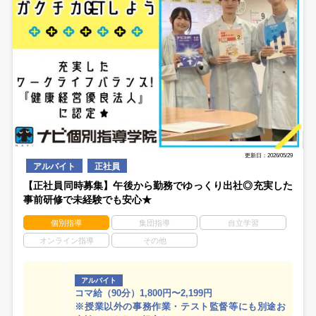
更新日：2026/05/29
アルバイト
正社員
【正社員同時募集】午後から勤務でゆっくり出社◎充実した
事前研修で未経験でも安心★
個別指導
集団指導
自立学習
オンライン指導
その他
アルバイト
コマ給（90分）1,800円〜2,199円
※授業以外の事務作業・テスト監督等にも別途お