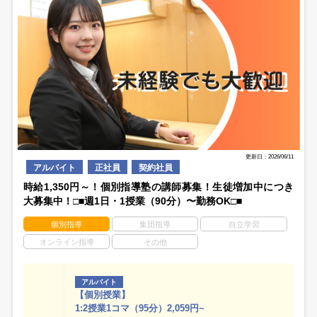
更新日：2026/06/11
アルバイト
正社員
契約社員
時給1,350円～！個別指導塾の講師募集！生徒増加中につき
大募集中！□■週1日・1授業（90分）〜勤務OK□■
個別指導
集団指導
自立学習
オンライン指導
その他
アルバイト
【個別授業】
1:2授業1コマ（95分）2,059円~