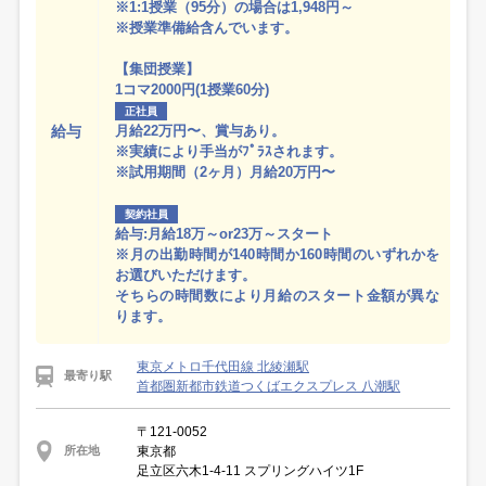
※1:1授業（95分）の場合は1,948円～
※授業準備給含んでいます。
【集団授業】
1コマ2000円(1授業60分)
正社員
給与
月給22万円〜、賞与あり。
※実績により手当がﾌﾟﾗｽされます。
※試用期間（2ヶ月）月給20万円〜
契約社員
給与:月給18万～or23万～スタート
※月の出勤時間が140時間か160時間のいずれかを
お選びいただけます。
そちらの時間数により月給のスタート金額が異な
ります。
東京メトロ千代田線 北綾瀬駅
最寄り駅
首都圏新都市鉄道つくばエクスプレス 八潮駅
〒121-0052
東京都
所在地
足立区六木1-4-11 スプリングハイツ1F