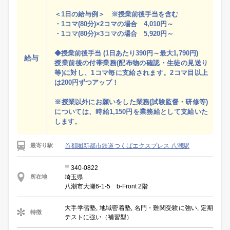
＜1日の給与例＞ ※授業前後手当を含む
・1コマ(80分)×2コマの場合 4,010円～
・1コマ(80分)×3コマの場合 5,920円～
◆授業前後手当 (1日あたり390円～最大1,790円)
給与
授業前後の付帯業務(配布物の確認・生徒の見送り
等)に対し、1コマ毎に支給されます。2コマ目以上
は200円ずつアップ！
※授業以外にお願いをした業務(試験監督・研修等)
については、時給1,150円を業務給として支給いた
します。
首都圏新都市鉄道つくばエクスプレス 八潮駅
最寄り駅
〒340-0822
埼玉県
所在地
八潮市大瀬6-1-5 b-Front 2階
大手学習塾, 地域密着塾, 名門・難関受験に強い, 定期
特徴
テストに強い（補習型）