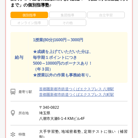
まで」の個別指導塾♪
個別指導
集団指導
自立学習
オンライン指導
その他
1授業(80分)1600円～3000円
★成績を上げていただいた分は、
給与
毎学期１ポイントにつき
5000～10000円のボーナスあり！
（年３回）
★授業以外の作業も事務給有り。
首都圏新都市鉄道つくばエクスプレス 八潮駅
最寄り駅
首都圏新都市鉄道つくばエクスプレス 六町駅
〒340-0822
埼玉県
所在地
八潮市大瀬6-1-4 KMビル4F
大手学習塾, 地域密着塾, 定期テストに強い（補習
特徴
型）