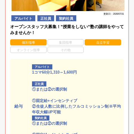
更新日：2026/07/31
アルバイト
正社員
契約社員
オープンスタッフ大募集！"授業をしない"塾の講師をやって
みませんか！
個別指導
集団指導
自立学習
オンライン指導
その他
アルバイト
1コマ60分1,310～1,600円
正社員
①または②の選択制
①固定給+インセンティブ
給与
②生徒人数に比例したフルコミッション制※平均
年収大幅UP可能
契約社員
①または②の選択制