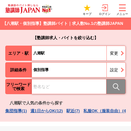
ログイン
キープ
メニュー
【八潮駅・個別指導】塾講師バイト｜求人数No.1の塾講師JAPAN
【塾講師求人・バイトを絞り込む】
エリア・駅
八潮駅
変更
詳細条件
個別指導
設定
フリーワード
で検索
八潮駅で人気の条件から探す
集団指導(1)
週1日からOK(12)
駅近(7)
私服OK（服装自由）(4)