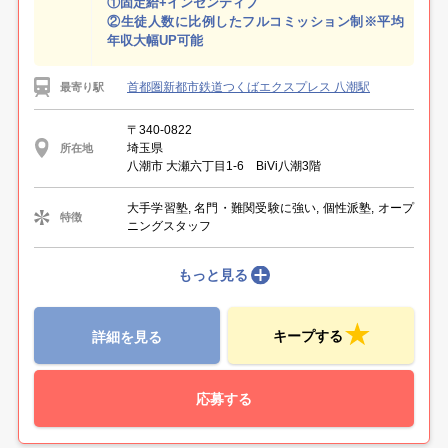
①固定給+インセンティブ
②生徒人数に比例したフルコミッション制※平均
年収大幅UP可能
首都圏新都市鉄道つくばエクスプレス 八潮駅
最寄り駅
〒340-0822
埼玉県
所在地
八潮市 大瀬六丁目1-6 BiVi八潮3階
大手学習塾, 名門・難関受験に強い, 個性派塾, オープ
特徴
ニングスタッフ
もっと見る
キープする
詳細を見る
応募する