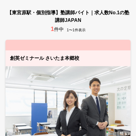
【東宮原駅・個別指導】塾講師バイト｜求人数No.1の塾
講師JAPAN
1
件中
1〜1件表示
創英ゼミナール さいたま本郷校