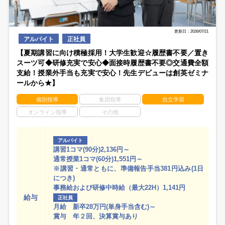
更新日：2026/07/21
アルバイト
正社員
【夏期講習に向け積極採用！大学生歓迎☆履歴書不要／置き
スーツ可◆研修充実で安心◆面接時履歴書不要◎交通費全額
支給！授業外手当も充実で安心！先生デビューは創英ゼミナ
ールから★】
個別指導
集団指導
自立学習
オンライン指導
その他
アルバイト
講習1コマ(90分)2,136円～
通常授業1コマ(60分)1,551円～
※講習・通常ともに、準備報告手当381円込み(1日
につき)
事務給および研修中時給（最大22H）1,141円
給与
正社員
月給 新卒28万円(単身手当含む)～
賞与 年２回、決算賞与あり