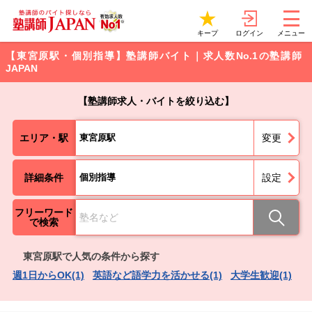
ログイン
キープ
メニュー
【東宮原駅・個別指導】塾講師バイト｜求人数No.1の塾講師
JAPAN
【塾講師求人・バイトを絞り込む】
エリア・駅
東宮原駅
変更
詳細条件
個別指導
設定
フリーワード
で検索
東宮原駅で人気の条件から探す
週1日からOK(1)
英語など語学力を活かせる(1)
大学生歓迎(1)