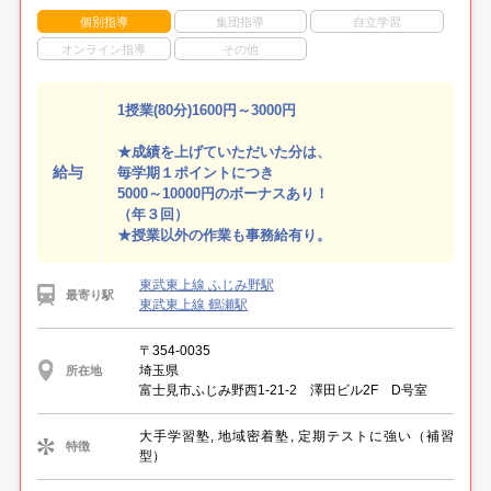
個別指導
集団指導
自立学習
オンライン指導
その他
1授業(80分)1600円～3000円
★成績を上げていただいた分は、
給与
毎学期１ポイントにつき
5000～10000円のボーナスあり！
（年３回）
★授業以外の作業も事務給有り。
東武東上線 ふじみ野駅
最寄り駅
東武東上線 鶴瀬駅
〒354-0035
埼玉県
所在地
富士見市ふじみ野西1-21-2 澤田ビル2F D号室
大手学習塾, 地域密着塾, 定期テストに強い（補習
特徴
型）