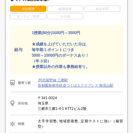
個別指導
集団指導
自立学習
オンライン指導
その他
1授業(80分)1600円～3000円
★成績を上げていただいた分は、
給与
毎学期１ポイントにつき
5000～10000円のボーナスあり！
（年３回）
★授業以外の作業も事務給有り。
JR武蔵野線 三郷駅
最寄り駅
首都圏新都市鉄道つくばエクスプレス 南流山駅
〒341-0024
埼玉県
所在地
三郷市三郷1-4-1 KTT2ビル2階
大手学習塾, 地域密着塾, 定期テストに強い（補習
特徴
型）