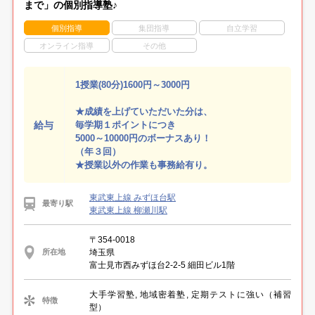
まで」の個別指導塾♪
個別指導
集団指導
自立学習
オンライン指導
その他
1授業(80分)1600円～3000円
★成績を上げていただいた分は、
給与
毎学期１ポイントにつき
5000～10000円のボーナスあり！
（年３回）
★授業以外の作業も事務給有り。
東武東上線 みずほ台駅
最寄り駅
東武東上線 柳瀬川駅
〒354-0018
埼玉県
所在地
富士見市西みずほ台2-2-5 細田ビル1階
大手学習塾, 地域密着塾, 定期テストに強い（補習
特徴
型）