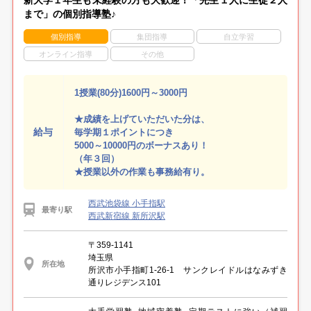
まで」の個別指導塾♪
個別指導
集団指導
自立学習
オンライン指導
その他
1授業(80分)1600円～3000円
★成績を上げていただいた分は、
給与
毎学期１ポイントにつき
5000～10000円のボーナスあり！
（年３回）
★授業以外の作業も事務給有り。
西武池袋線 小手指駅
最寄り駅
西武新宿線 新所沢駅
〒359-1141
埼玉県
所在地
所沢市小手指町1-26-1 サンクレイドルはなみずき
通りレジデンス101