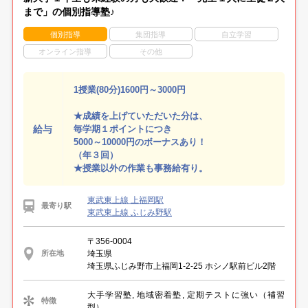
まで」の個別指導塾♪
個別指導
集団指導
自立学習
オンライン指導
その他
1授業(80分)1600円～3000円
★成績を上げていただいた分は、
給与
毎学期１ポイントにつき
5000～10000円のボーナスあり！
（年３回）
★授業以外の作業も事務給有り。
東武東上線 上福岡駅
最寄り駅
東武東上線 ふじみ野駅
〒356-0004
埼玉県
所在地
埼玉県ふじみ野市上福岡1-2-25 ホシノ駅前ビル2階
大手学習塾, 地域密着塾, 定期テストに強い（補習
特徴
型）