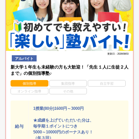
更新日：2026/08/03
アルバイト
新大学１年生も未経験の方も大歓迎！「先生１人に生徒２人
まで」の個別指導塾♪
個別指導
集団指導
自立学習
オンライン指導
その他
1授業(80分)1600円～3000円
★成績を上げていただいた分は、
給与
毎学期１ポイントにつき
5000～10000円のボーナスあり！
（年３回）