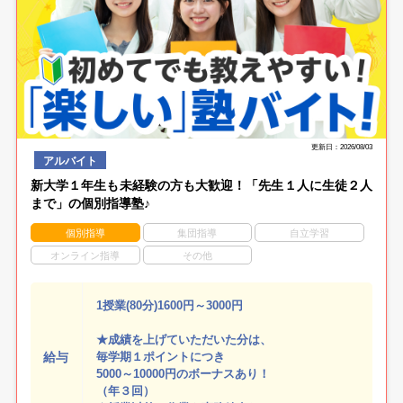
更新日：2026/08/03
アルバイト
新大学１年生も未経験の方も大歓迎！「先生１人に生徒２人
まで」の個別指導塾♪
個別指導
集団指導
自立学習
オンライン指導
その他
1授業(80分)1600円～3000円
★成績を上げていただいた分は、
給与
毎学期１ポイントにつき
5000～10000円のボーナスあり！
（年３回）