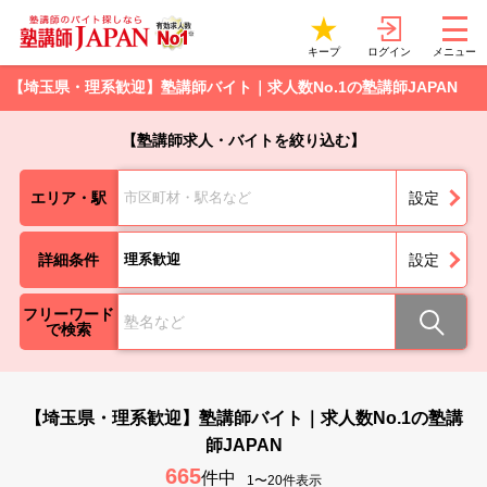
ログイン
キープ
メニュー
【埼玉県・理系歓迎】塾講師バイト｜求人数No.1の塾講師JAPAN
【塾講師求人・バイトを絞り込む】
エリア・駅
市区町材・駅名など
設定
詳細条件
理系歓迎
設定
フリーワード
で検索
【埼玉県・理系歓迎】塾講師バイト｜求人数No.1の塾講
師JAPAN
665
件中
1〜20件表示