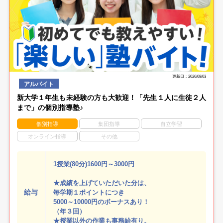
更新日：2026/08/03
アルバイト
新大学１年生も未経験の方も大歓迎！「先生１人に生徒２人
まで」の個別指導塾♪
個別指導
集団指導
自立学習
オンライン指導
その他
1授業(80分)1600円～3000円
★成績を上げていただいた分は、
給与
毎学期１ポイントにつき
5000～10000円のボーナスあり！
（年３回）
★授業以外の作業も事務給有り。