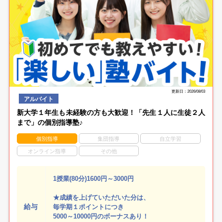
更新日：2026/08/03
アルバイト
新大学１年生も未経験の方も大歓迎！「先生１人に生徒２人
まで」の個別指導塾♪
個別指導
集団指導
自立学習
オンライン指導
その他
1授業(80分)1600円～3000円
★成績を上げていただいた分は、
給与
毎学期１ポイントにつき
5000～10000円のボーナスあり！