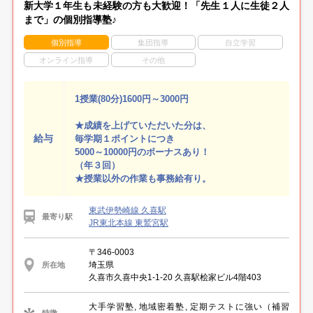
新大学１年生も未経験の方も大歓迎！「先生１人に生徒２人
まで」の個別指導塾♪
個別指導
集団指導
自立学習
オンライン指導
その他
1授業(80分)1600円～3000円
★成績を上げていただいた分は、
給与
毎学期１ポイントにつき
5000～10000円のボーナスあり！
（年３回）
★授業以外の作業も事務給有り。
東武伊勢崎線 久喜駅
最寄り駅
JR東北本線 東鷲宮駅
〒346-0003
埼玉県
所在地
久喜市久喜中央1-1-20 久喜駅桧家ビル4階403
大手学習塾, 地域密着塾, 定期テストに強い（補習
特徴