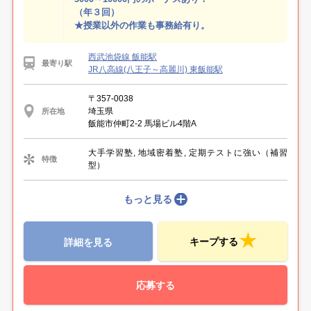
（年３回）
★授業以外の作業も事務給有り。
西武池袋線 飯能駅
最寄り駅
JR八高線(八王子～高麗川) 東飯能駅
〒357-0038
埼玉県
所在地
飯能市仲町2-2 馬場ビル4階A
大手学習塾, 地域密着塾, 定期テストに強い（補習
特徴
型）
もっと見る
キープする
詳細を見る
応募する