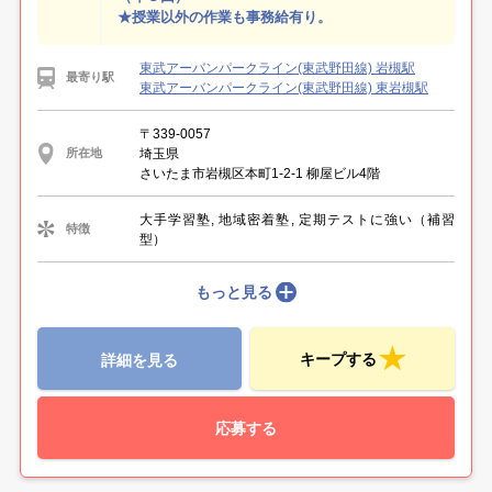
★授業以外の作業も事務給有り。
東武アーバンパークライン(東武野田線) 岩槻駅
最寄り駅
東武アーバンパークライン(東武野田線) 東岩槻駅
〒339-0057
埼玉県
所在地
さいたま市岩槻区本町1-2-1 柳屋ビル4階
大手学習塾, 地域密着塾, 定期テストに強い（補習
特徴
型）
もっと見る
キープする
詳細を見る
応募する