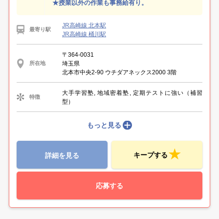
★授業以外の作業も事務給有り。
JR高崎線 北本駅
最寄り駅
JR高崎線 桶川駅
〒364-0031
埼玉県
所在地
北本市中央2-90 ウチダアネックス2000 3階
大手学習塾, 地域密着塾, 定期テストに強い（補習
特徴
型）
もっと見る
キープする
詳細を見る
応募する