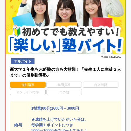
更新日：2026/08/03
アルバイト
新大学１年生も未経験の方も大歓迎！「先生１人に生徒２人
まで」の個別指導塾♪
個別指導
集団指導
自立学習
オンライン指導
その他
1授業(80分)1600円～3000円
★成績を上げていただいた分は、
給与
毎学期１ポイントにつき
5000～10000円のボーナスあり！