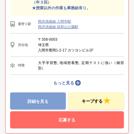
（年３回）
★授業以外の作業も事務給有り。
西武池袋線 入間市駅
最寄り駅
西武池袋線 稲荷山公園駅
〒358-0003
埼玉県
所在地
入間市豊岡1-2-17 カツヨシビル1F
大手学習塾, 地域密着塾, 定期テストに強い（補習
特徴
型）
もっと見る
キープする
詳細を見る
応募する