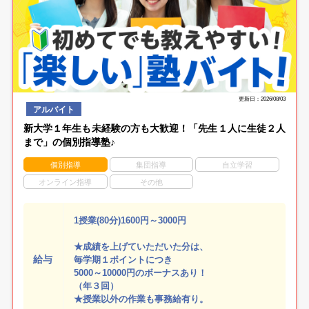
更新日：2026/08/03
アルバイト
新大学１年生も未経験の方も大歓迎！「先生１人に生徒２人
まで」の個別指導塾♪
個別指導
集団指導
自立学習
オンライン指導
その他
1授業(80分)1600円～3000円
★成績を上げていただいた分は、
給与
毎学期１ポイントにつき
5000～10000円のボーナスあり！
（年３回）
★授業以外の作業も事務給有り。