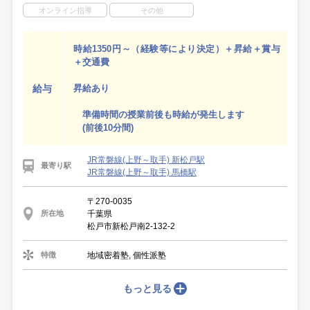
オンライン指導
その他
時給1350円～（経験等により決定）＋昇給＋賞与
＋交通費
給与
昇給あり
準備時間の授業前後も時給が発生します
(前後10分間)
JR常磐線(上野～取手) 新松戸駅
最寄り駅
JR常磐線(上野～取手) 馬橋駅
〒270-0035
千葉県
所在地
松戸市新松戸南2-132-2
地域密着塾, 個性派塾
特徴
もっと見る