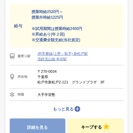
授業時給2520円～
授業外時給1225円
給与
※試用期間は授業時給2400円
※昇給あり(年２回)
※交通費全額支給(当社規定)
JR常磐線(上野～取手) 新松戸駅
最寄り駅
流鉄流山線 幸谷駅
〒270-0034
千葉県
所在地
松戸市新松戸2-121 グランドプラザ 3F
大手学習塾
特徴
もっと見る
キープする
詳細を見る