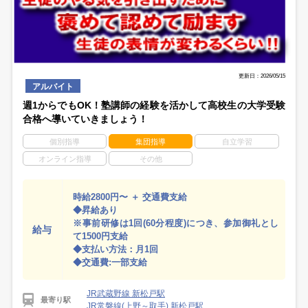
更新日：2026/05/15
アルバイト
週1からでもOK！塾講師の経験を活かして高校生の大学受験
合格へ導いていきましょう！
個別指導
集団指導
自立学習
オンライン指導
その他
時給2800円〜 ＋ 交通費支給
◆昇給あり
※事前研修は1回(60分程度)につき、参加御礼とし
給与
て1500円支給
◆支払い方法：月1回
◆交通費:一部支給
JR武蔵野線 新松戸駅
最寄り駅
JR常磐線(上野～取手) 新松戸駅