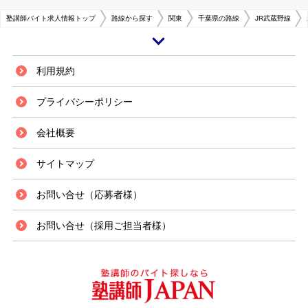
塾講師バイト求人情報トップ
路線から探す
関東
千葉県の路線
JR武蔵野線
JR常磐線と武蔵野線が交わる新松戸駅は、千葉県の北西部に位置し、都心
利用規約
まで約40分でアクセス可能な通勤・通学に便利なロケーションとなってい
ます。 駅は江戸川の東側に広がる低地に位置し、特に駅西方にはスーパー
プライバシーポリシー
のダイエーをはじめ、商店や飲食店の数も多い中心街が広がる一方、その周
辺には緑や田畑も残る明るい住宅街が発展し、ベッドタウンを形成していま
会社概要
す。また中心街に流通経済大学のキャンパスがある他、小・中・高校と教育
機関の数も多く、街中にはこれらの学校に通学する学生の姿も目立ちます。
新松戸駅周辺には、さまざまな店舗・施設からの各種アルバイト求人も多い
サイトマップ
のですが、学習塾の数も大手予備校を含め多くなっております。塾講師のニ
ーズも高く、アルバイトの求人も比較的頻繁に見られます。個別指導の形態
お問い合せ（応募者様）
を取る塾も多く、生徒一人一人と対峙しじっくり指導したい人にも理想的な
求人が多くなっています。
お問い合せ（採用ご担当者様）