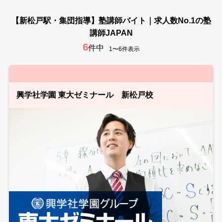
【新松戸駅・集団指導】塾講師バイト｜求人数No.1の塾
講師JAPAN
6
件中
1〜6件表示
興学社学園 東大ゼミナール 新松戸校