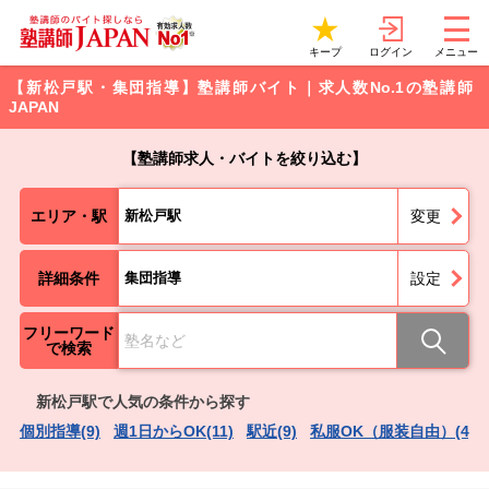
ログイン
キープ
メニュー
【新松戸駅・集団指導】塾講師バイト｜求人数No.1の塾講師
JAPAN
【塾講師求人・バイトを絞り込む】
エリア・駅
新松戸駅
変更
詳細条件
集団指導
設定
フリーワード
で検索
新松戸駅で人気の条件から探す
個別指導(9)
週1日からOK(11)
駅近(9)
私服OK（服装自由）(4)