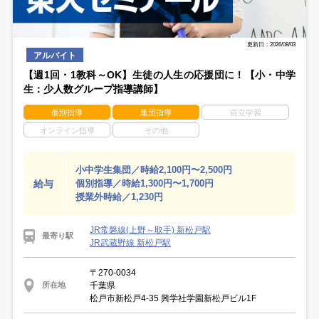
更新日：2026/08/03
アルバイト
【週1回・1教科～OK】生徒の人生の応援団に！【小・中学
生：少人数グループ指導講師】
個別指導
集団指導
自立学習
オンライン指導
その他
小中学生集団／時給2,100円〜2,500円
給与
個別指導／時給1,300円〜1,700円
授業外時給／1,230円
JR常磐線(上野～取手) 新松戸駅
最寄り駅
JR武蔵野線 新松戸駅
〒270-0034
千葉県
所在地
松戸市新松戸4-35 興学社学園新松戸ビル1F