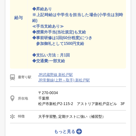
◆昇給あり
※上記時給は中学生を担当した場合(小学生は別時
給与
給)
≪手当支給あり≫
◆授業外手当(当社規定)も支給
◆事前研修は1回(60分程度)につき
参加御礼として1500円支給
◆支払い方法：月1回
◆交通費:一部支給
JR武蔵野線 新松戸駅
最寄り駅
JR常磐線(上野～取手) 新松戸駅
〒270-0034
千葉県
所在地
松戸市新松戸2-115-2 アストリア新松戸店ビル 3F
大手学習塾, 定期テストに強い（補習型）
特徴
もっと見る