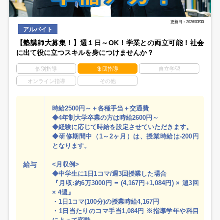
更新日：2026/03/30
アルバイト
【塾講師大募集！】週１日～OK！学業との両立可能！社会
に出て役に立つスキルを身につけませんか？
個別指導
集団指導
自立学習
オンライン指導
その他
時給2500円～＋各種手当＋交通費
◆4年制大学卒業の方は時給2600円～
◆経験に応じて時給を設定させていただきます。
◆研修期間中（1～2ヶ月）は、授業時給は-200円
となります。
給与
<月収例>
◆中学生に1日1コマ/週3回授業した場合
『月収:約6万3000円 = (4,167円+1,084円) × 週3回
× 4週』
・1日1コマ(100分)の授業時給4,167円
・1日当たりのコマ手当1,084円 ※指導学年や科目