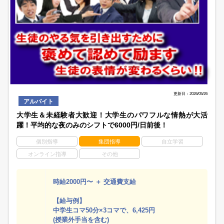
更新日：2026/05/26
アルバイト
大学生＆未経験者大歓迎！大学生のパワフルな情熱が大活
躍！平均的な夜のみのシフトで6000円/日前後！
個別指導
集団指導
自立学習
オンライン指導
その他
時給2000円〜 ＋ 交通費支給
【給与例】
中学生コマ50分×3コマで、6,425円
(授業外手当を含む)