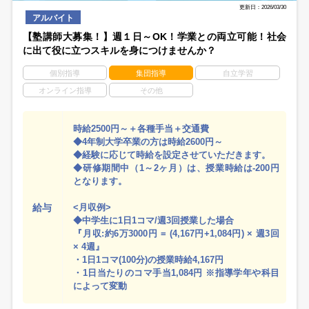
更新日：2026/03/30
アルバイト
【塾講師大募集！】週１日～OK！学業との両立可能！社会
に出て役に立つスキルを身につけませんか？
個別指導
集団指導
自立学習
オンライン指導
その他
時給2500円～＋各種手当＋交通費
◆4年制大学卒業の方は時給2600円～
◆経験に応じて時給を設定させていただきます。
◆研修期間中（1～2ヶ月）は、授業時給は-200円
となります。
給与
<月収例>
◆中学生に1日1コマ/週3回授業した場合
『月収:約6万3000円 = (4,167円+1,084円) × 週3回
× 4週』
・1日1コマ(100分)の授業時給4,167円
・1日当たりのコマ手当1,084円 ※指導学年や科目
によって変動