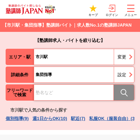
ログイン
キープ
メニュー
【市川駅・集団指導】塾講師バイト｜求人数No.1の塾講師JAPAN
【塾講師求人・バイトを絞り込む】
エリア・駅
市川駅
変更
詳細条件
集団指導
設定
フリーワード
で検索
市川駅で人気の条件から探す
個別指導(9)
週1日からOK(10)
駅近(7)
私服OK（服装自由）(3)