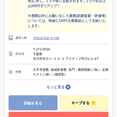
等)に対し、1コマ毎に支給されます。2コマ目以上
は200円ずつアップ！
※授業以外にお願いをした業務(試験監督・研修等)
については、時給1,150円を業務給として支給いた
します。
JR総武本線 市川駅
最寄り駅
〒272-0034
千葉県
所在地
市川市市川１−２３−２ アクティブ市川ビル４F
大手学習塾, 地域密着塾, 名門・難関受験に強い, 定期
特徴
テストに強い（補習型）
もっと見る
キープする
詳細を見る