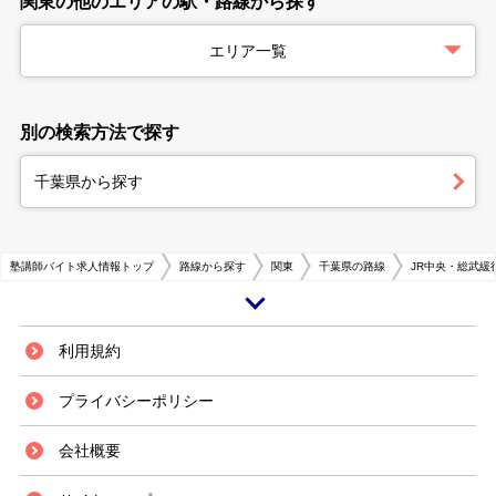
関東の他のエリアの駅・路線から探す
エリア一覧
別の検索方法で探す
千葉県から探す
塾講師バイト求人情報トップ
路線から探す
関東
千葉県の路線
JR中央・総武緩
市川駅は千葉県市川市にある総武本線の駅です。市川駅のある市川市は千葉
利用規約
県の北西部にある都市で、江戸川を挟んで、東京都と隣接しています。住宅
開発が進んできた一方で、川や緑など自然豊かな場所も残っています。市内
プライバシーポリシー
は他にも、京葉線・武蔵野線といったJR線のほかに、東京メトロ東西線、
都営地下鉄新宿線など多くの鉄道路線が存在しています。道路も高速道路や
会社概要
国道が多く整備されているので、人や物の流れが活発に行われています。都
心から近いこともあり、市川駅から通勤、通学している人も多く、東京都心
のベットタウンとして開発、発展してきています。 市川駅周辺には東京医