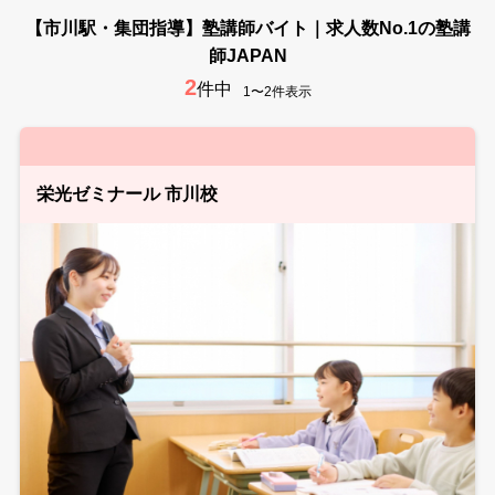
【市川駅・集団指導】塾講師バイト｜求人数No.1の塾講
師JAPAN
2
件中
1〜2件表示
栄光ゼミナール 市川校