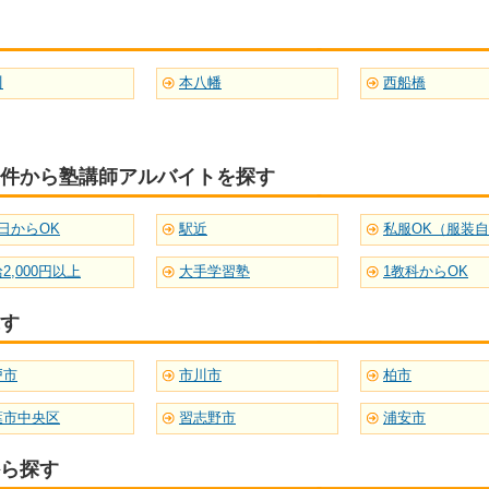
川
本八幡
西船橋
件から塾講師アルバイトを探す
日からOK
駅近
私服OK（服装
2,000円以上
大手学習塾
1教科からOK
す
戸市
市川市
柏市
葉市中央区
習志野市
浦安市
ら探す