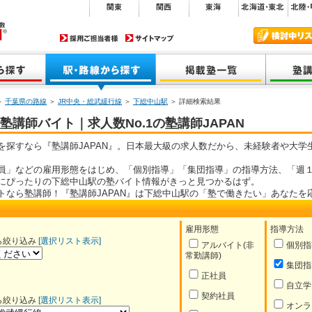
＞
千葉県の路線
＞
JR中央・総武緩行線
＞
下総中山駅
＞ 詳細検索結果
講師バイト｜求人数No.1の塾講師JAPAN
を探すなら『塾講師JAPAN』。日本最大級の求人数だから、未経験者や大学
員」などの雇用形態をはじめ、「個別指導」「集団指導」の指導方法、「週１
にぴったりの下総中山駅の塾バイト情報がきっと見つかるはず。
トなら塾講師！『塾講師JAPAN』は下総中山駅の「塾で働きたい」あなたを
雇用形態
指導方法
ら絞り込み
[選択リスト表示]
アルバイト(非
個別指
常勤講師)
集団指
正社員
自立学
契約社員
ら絞り込み
[選択リスト表示]
オンラ