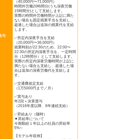
（40,000円〜71,000円）
時間外労働20時間分(うち深夜労働
15時間分)として支給します。
実際の時間外労働時間が上記に満た
ない場合も固定残業手当を支給し、
超過した場合は追加の残業代を支給
します。
給与
✅所定内深夜手当を支給
（20,000円〜36,000円）
就業時刻が22:30のため、22:00〜
22:30の所定内深夜手当を、一定時間
分（12時間分）として支給します。
実際の所定内深夜労働時間が上記に
満たない場合も支給し、超過した場
合は追加の深夜労働代を支給しま
す。
✅交通費規定支給
（1万5000円まで／月）
✅賞与あり
年2回＋決算賞与
（2018年度以降、8年連続支給）
✅昇給あり（随時）
▼昇給率について
今期勤続１年以上の社員の昇給率
5%✨
【モデル年収例】