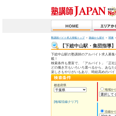
塾講師バイト求人情報トップ
＞
路線から探す
＞
関東
【下総中山駅・集団指導】塾
下総中山駅の塾講師のアルバイト求人募集
載！
検索条件も豊富で、「アルバイト」「正社
どの働き方もいろいろ選べるから、あなた
楽しさもやりがいもあり、時給高めのバイ
都道府県
地域か
[地域/沿線クリア]
沿線か