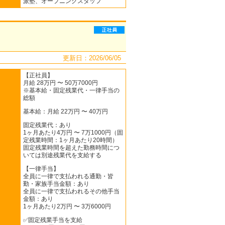
派塾、オープニングスタッフ
更新日：2026/06/05
【正社員】
月給 28万円 〜 50万7000円
※基本給・固定残業代・一律手当の
総額
基本給：月給 22万円 〜 40万円
固定残業代：あり
1ヶ月あたり4万円 〜 7万1000円（固
定残業時間：1ヶ月あたり20時間）
固定残業時間を超えた勤務時間につ
いては別途残業代を支給する
【一律手当】
全員に一律で支払われる通勤・皆
勤・家族手当金額：あり
全員に一律で支払われるその他手当
金額：あり
1ヶ月あたり2万円 〜 3万6000円
✅固定残業手当を支給