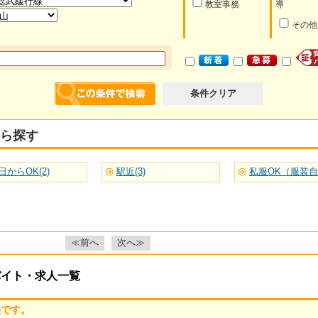
教室事務
導
その他
条件クリア
ら探す
日からOK(2)
駅近(3)
私服OK（服装自由
≪前へ
次へ≫
バイト・求人一覧
塾です。