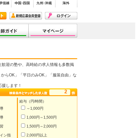
生歓迎の塾や、高時給の求人情報も多数掲
からOK」「平日のみOK」「服装自由」な
応援します！
2
給与（円/時間）
導
～1,000円
導
1,000円～1,500円
習
1,500円～2,000円
イン指
2,000円以上