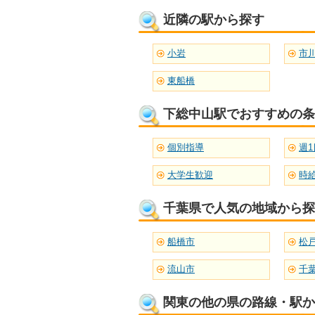
近隣の駅から探す
小岩
市
東船橋
下総中山駅でおすすめの条
個別指導
週1
大学生歓迎
時給
千葉県で人気の地域から探
船橋市
松
流山市
千
関東の他の県の路線・駅か