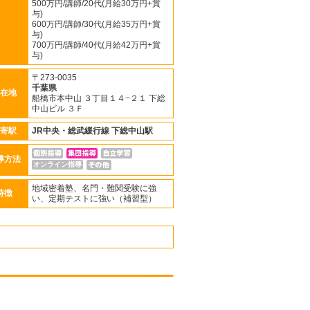
500万円/講師/20代(月給30万円+賞
与)
600万円/講師/30代(月給35万円+賞
与)
700万円/講師/40代(月給42万円+賞
与)
〒273-0035
千葉県
在地
船橋市本中山 ３丁目１４−２１ 下総
中山ビル ３Ｆ
寄駅
JR中央・総武緩行線
下総中山駅
導方法
オンライン指導
地域密着塾、名門・難関受験に強
特徴
い、定期テストに強い（補習型）