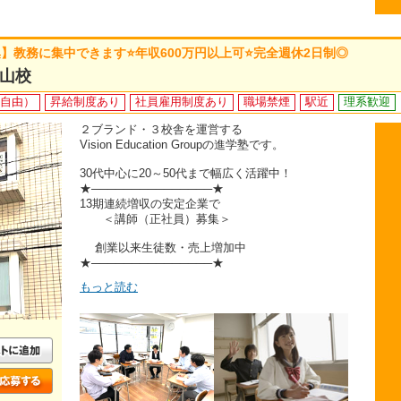
】教務に集中できます⭐年収600万円以上可⭐完全週休2日制◎
中山校
装自由）
昇給制度あり
社員雇用制度あり
職場禁煙
駅近
理系歓迎
２ブランド・３校舎を運営する
Vision Education Groupの進学塾です。
30代中心に20～50代まで幅広く活躍中！
★───────────────★
13期連続増収の安定企業で
＜講師（正社員）募集＞
創業以来生徒数・売上増加中
★───────────────★
もっと読む