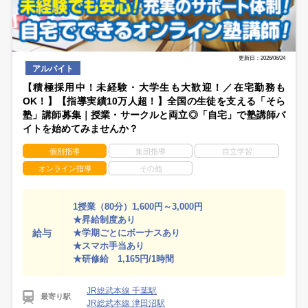
更新日：2026/06/24
アルバイト
【積極採用中！未経験・大学生も大歓迎！／在宅勤務も
OK！】【指導実績10万人超！】全国の生徒を支える「そら
塾」講師募集｜授業・サークルと両立◎「自宅」で塾講師バ
イトを始めてみませんか？
個別指導
集団指導
自立学習
オンライン指導
その他
1授業（80分）1,600円～3,000円
★昇給制度あり
給与
★学期ごとにボーナスあり
★スマホ手当あり
★研修給 1,165円/1時間
JR総武本線 千葉駅
最寄り駅
JR総武本線 津田沼駅