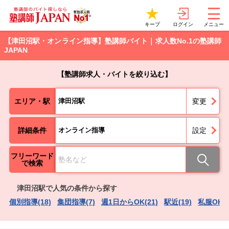
ログイン
キープ
メニュー
【津田沼駅・オンライン指導】塾講師バイト｜求人数No.1の塾講師
JAPAN
【塾講師求人・バイトを絞り込む】
エリア・駅
津田沼駅
変更
詳細条件
オンライン指導
設定
フリーワード
で検索
津田沼駅で人気の条件から探す
個別指導(18)
集団指導(7)
週1日からOK(21)
駅近(19)
私服OK（