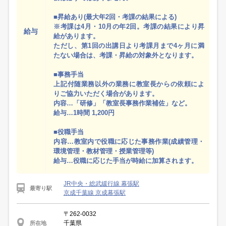
■昇給あり(最大年2回・考課の結果による)
※考課は4月・10月の年2回。考課の結果により昇
給与
給があります。
ただし、第1回の出講日より考課月まで4ヶ月に満
たない場合は、考課・昇給の対象外となります。
■事務手当
上記付随業務以外の業務に教室長からの依頼によ
りご協力いただく場合があります。
内容…「研修」「教室長事務作業補佐」など。
給与…1時間 1,200円
■役職手当
内容…教室内で役職に応じた事務作業(成績管理・
環境管理・教材管理・授業管理等)
給与…役職に応じた手当が時給に加算されます。
JR中央・総武緩行線 幕張駅
最寄り駅
京成千葉線 京成幕張駅
〒262-0032
千葉県
所在地