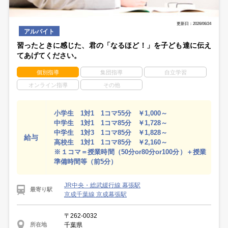
更新日：2026/06/24
アルバイト
習ったときに感じた、君の「なるほど！」を子ども達に伝え
てあげてください。
個別指導
集団指導
自立学習
オンライン指導
その他
小学生 1対1 1コマ55分 ￥1,000～
中学生 1対1 1コマ85分 ￥1,728～
中学生 1対3 1コマ85分 ￥1,828～
給与
高校生 1対1 1コマ85分 ￥2,160～
※１コマ＝授業時間（50分or80分or100分）＋授業
準備時間等（前5分）
JR中央・総武緩行線 幕張駅
最寄り駅
京成千葉線 京成幕張駅
〒262-0032
千葉県
所在地