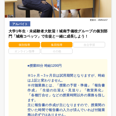
更新日：2025/11/17
アルバイト
大学1年生・未経験者大歓迎！城南予備校グループの個別部
門「城南コベッツ」で生徒と一緒に成長しよう！
個別指導
集団指導
自立学習
オンライン指導
その他
■授業80分 時給1200円
※1ヶ月～3ヶ月目は試用期間となりますが、時給
は上記と変わりません。
※付随業務とは、「授業の予習・準備」「報告書
作成」「生徒の出迎え・見送り」「教室美化」
「各種打合せ」などの授業時間以外の業務を指し
ます。
主に報告書の作成が主になりますので、授業間の
空いた時間で報告書の入力が済んでいれば付随業
務は必ずではありません。