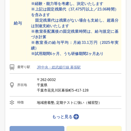
※経験・能力等を考慮し、決定いたします
※上記は固定残業代（37,475円以上／23.06時間）
を含みます
固定残業代は残業がない場合も支給し、超過分
給与
は別途支給いたします
※教室長配属後の固定残業時間は、給与規定に基
づき計算
※教室長の給与平均：月給33.1万円（2025年実
績）
※試用期間6ヶ月、うち研修期間2ヶ月あり
JR中央・総武緩行線 幕張駅
最寄り駅
〒262-0032
千葉県
所在地
千葉市花見川区幕張町5-417-128
地域密着塾, 定期テストに強い（補習型）
特徴
もっと見る