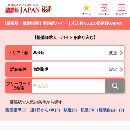
ログイン
キープ
メニュー
【幕張駅・個別指導】塾講師バイト｜求人数No.1の塾講師JAPAN
【塾講師求人・バイトを絞り込む】
エリア・駅
幕張駅
変更
詳細条件
個別指導
設定
フリーワード
で検索
幕張駅で人気の条件から探す
集団指導(1)
週1日からOK(3)
駅近(2)
私服OK（服装自由）(2)