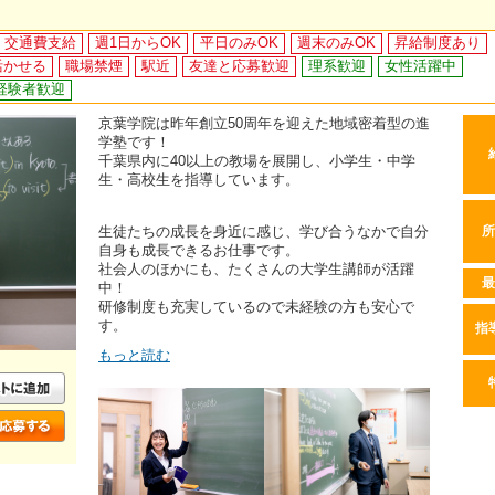
交通費支給
週1日からOK
平日のみOK
週末のみOK
昇給制度あり
活かせる
職場禁煙
駅近
友達と応募歓迎
理系歓迎
女性活躍中
経験者歓迎
京葉学院は昨年創立50周年を迎えた地域密着型の進
学塾です！
千葉県内に40以上の教場を展開し、小学生・中学
生・高校生を指導しています。
生徒たちの成長を身近に感じ、学び合うなかで自分
所
自身も成長できるお仕事です。
社会人のほかにも、たくさんの大学生講師が活躍
最
中！
研修制度も充実しているので未経験の方も安心で
す。
指
もっと読む