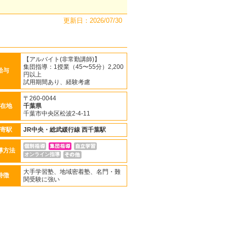
更新日：2026/07/30
【アルバイト(非常勤講師)】
集団指導：1授業（45〜55分）2,200
給与
円以上
試用期間あり、経験考慮
〒260-0044
在地
千葉県
千葉市中央区松波2-4-11
寄駅
JR中央・総武緩行線
西千葉駅
導方法
オンライン指導
大手学習塾、地域密着塾、名門・難
特徴
関受験に強い