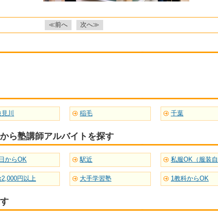
≪前へ
次へ≫
検見川
稲毛
千葉
から塾講師アルバイトを探す
日からOK
駅近
私服OK（服装
2,000円以上
大手学習塾
1教科からOK
す