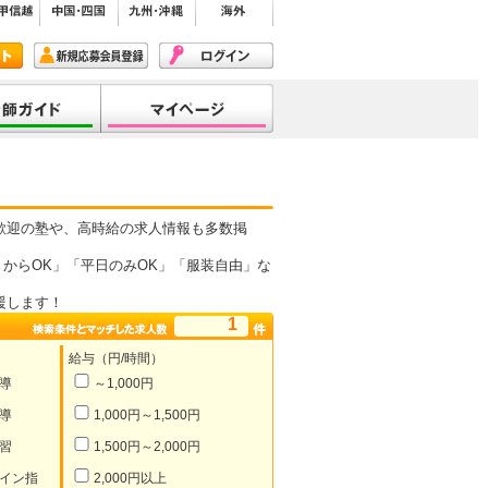
歓迎の塾や、高時給の求人情報も多数掲
からOK」「平日のみOK」「服装自由」な
援します！
1
給与（円/時間）
導
～1,000円
導
1,000円～1,500円
習
1,500円～2,000円
イン指
2,000円以上