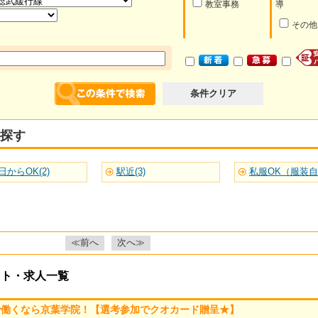
教室事務
導
その他
条件クリア
探す
日からOK(2)
駅近(3)
私服OK（服装自由
≪前へ
次へ≫
イト・求人一覧
で働くなら京葉学院！【選考参加でクオカード贈呈★】