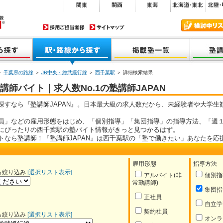
＞
千葉県の路線
＞
JR中央・総武緩行線
＞
西千葉駅
＞ 詳細検索結果
師バイト｜求人数No.1の塾講師JAPAN
探すなら『塾講師JAPAN』。日本最大級の求人数だから、未経験者や大学生
員」などの雇用形態をはじめ、「個別指導」「集団指導」の指導方法、「週１
にぴったりの西千葉駅の塾バイト情報がきっと見つかるはず。
トなら塾講師！『塾講師JAPAN』は西千葉駅の「塾で働きたい」あなたを応
雇用形態
指導方法
ら絞り込み
[選択リスト表示]
アルバイト(非
個別指
常勤講師)
集団指
正社員
自立学
契約社員
ら絞り込み
[選択リスト表示]
オンラ